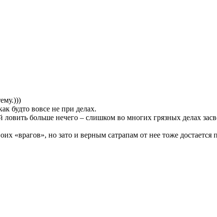
ему.)))
как будто вовсе не при делах.
ей ловить больше нечего – слишком во многих грязных делах засв
своих «врагов», но зато и верным сатрапам от нее тоже достаетс