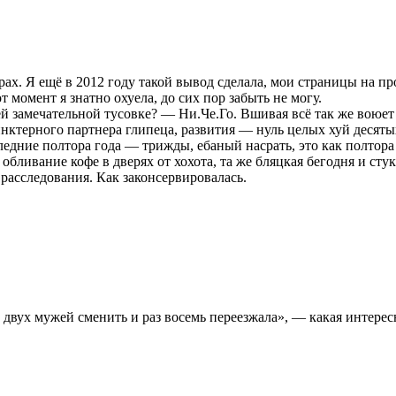
. Я ещё в 2012 году такой вывод сделала, мои страницы на прозя
 момент я знатно охуела, до сих пор забыть не могу.
шей замечательной тусовке? — Ни.Че.Го. Вшивая всё так же воюе
финктерного партнера глипеца, развития — нуль целых хуй десяты
следние полтора года — трижды, ебаный насрать, это как полтора
бливание кофе в дверях от хохота, та же бляцкая бегодня и стук
 расследования. Как законсервировалась.
ь, двух мужей сменить и раз восемь переезжала», — какая инте