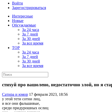
Войти
Зарегистрироваться
Интересные
Новые
Обсуждаемые
За 24 часа
За 7 дней
За 30 дней
За все время
TOP
За 24 часа
За 7 дней
За 30 дней
За все время
стихуй про вашолено, недостаточно злой, но я ста
Сатира и юмор
17 февраля 2023, 18:56
у этой тети сотни лиц,
и все они фальшивые,
среди придурошных ослиц