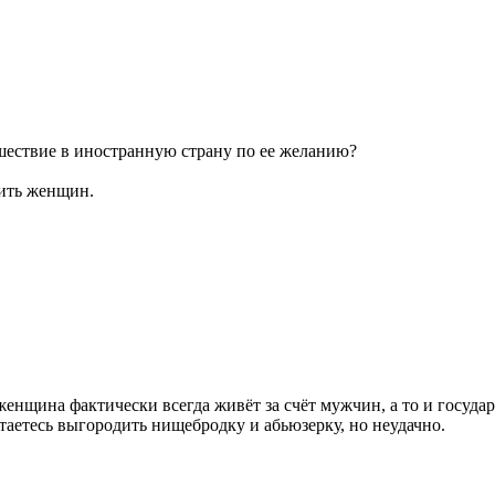
шествие в иностранную страну по ее желанию?
бить женщин.
щина фактически всегда живёт за счёт мужчин, а то и государств
таетесь выгородить нищебродку и абьюзерку, но неудачно.