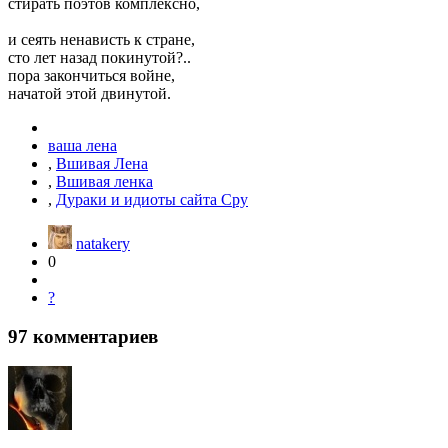
стирать поэтов комплексно,
и сеять ненависть к стране,
сто лет назад покинутой?..
пора закончиться войне,
начатой этой двинутой.
ваша лена
,
Вшивая Лена
,
Вшивая ленка
,
Дураки и идиоты сайта Сру
natakery
0
?
97
комментариев