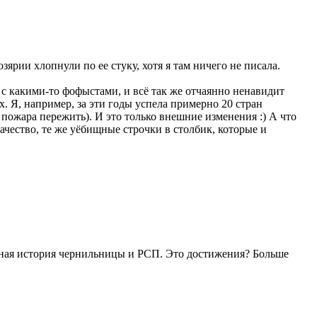
рии хлопнули по ее стуку, хотя я там ничего не писала.
т с какими-то фофыстами, и всё так же отчаянно ненавидит
х. Я, например, за эти годы успела примерно 20 стран
 пожара пережить). И это только внешние изменения :) А что
ачество, те же уёбищные строчки в столбик, которые и
ресная история чернильницы и РСП. Это достижения? Больше