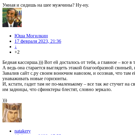
Умная и сидишь на шее мужчины? Ну-ну.
Юша Могилкин
17 февраля 2023, 21:36
↓
+2
Бедная кассирша.))) Вот ей досталось от тебя, а главное – все в т
А ведь она старается выглядеть этакой благообразной свиньей, 
Завалив сайт с.ру своим вонючим навозом, и осознав, что там 
унаваживать новые горизонты.
И, кстати, гадит там не по-маленькому – все так же стучит на 
им задницы, что сфинктеры блестят, словно зеркало.
)))
natakery