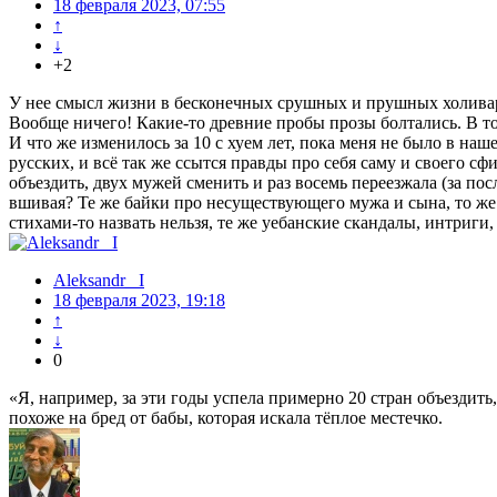
18 февраля 2023, 07:55
↑
↓
+2
У нее смысл жизни в бесконечных срушных и прушных холиварах
Вообще ничего! Какие-то древние пробы прозы болтались. В тот
И что же изменилось за 10 с хуем лет, пока меня не было в на
русских, и всё так же ссытся правды про себя саму и своего с
объездить, двух мужей сменить и раз восемь переезжала (за по
вшивая? Те же байки про несуществующего мужа и сына, то же о
стихами-то назвать нельзя, те же уебанские скандалы, интриги,
Aleksandr_ I
18 февраля 2023, 19:18
↑
↓
0
«Я, например, за эти годы успела примерно 20 стран объездит
похоже на бред от бабы, которая искала тёплое местечко.