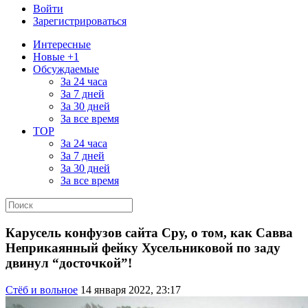
Войти
Зарегистрироваться
Интересные
Новые +1
Обсуждаемые
За 24 часа
За 7 дней
За 30 дней
За все время
TOP
За 24 часа
За 7 дней
За 30 дней
За все время
Карусель конфузов сайта Сру, о том, как Савва
Неприкаянный фейку Хусельниковой по заду
двинул “досточкой”!
Стёб и вольное
14 января 2022, 23:17