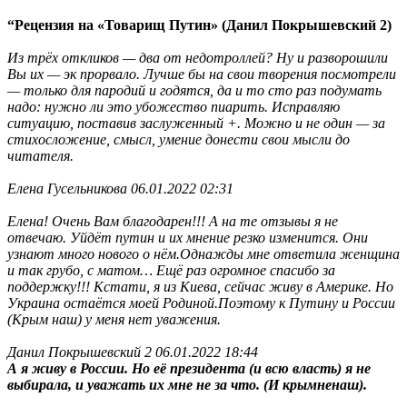
“Рецензия на «Товарищ Путин» (Данил Покрышевский 2)
Из трёх откликов — два от недотроллей? Ну и разворошили
Вы их — эк прорвало. Лучше бы на свои творения посмотрели
— только для пародий и годятся, да и то сто раз подумать
надо: нужно ли это убожество пиарить. Исправляю
ситуацию, поставив заслуженный +. Можно и не один — за
стихосложение, смысл, умение донести свои мысли до
читателя.
Елена Гусельникова 06.01.2022 02:31
Елена! Очень Вам благодарен!!! А на те отзывы я не
отвечаю. Уйдёт путин и их мнение резко изменится. Они
узнают много нового о нём.Однажды мне ответила женщина
и так грубо, с матом… Ещё раз огромное спасибо за
поддержку!!! Кстати, я из Киева, сейчас живу в Америке. Но
Украина остаётся моей Родиной.Поэтому к Путину и России
(Крым наш) у меня нет уважения.
Данил Покрышевский 2 06.01.2022 18:44
А я живу в России. Но её президента (и всю власть) я не
выбирала, и уважать их мне не за что. (И крымненаш).