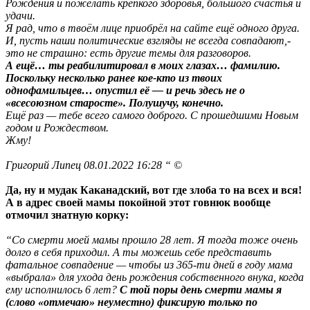
Рождения и пожелать крепкого здоровья, большого счастья и
удачи.
Я рад, что в твоём лице приобрёл на сайте ещё одного друга.
И, пусть наши политические взгляды не всегда совпадают,-
это не страшно: есть другие темы для разговоров.
А ещё… ты реабилитировал в моих глазах… фамилию.
Поскольку несколько ранее кое-кто из твоих
однофамильцев… опустил её — и речь здесь не о
«всесоюзном старосте». Полушучу, конечно.
Ещё раз — тебе всего самого доброго. С прошедшими Новым
годом и Рождеством.
Жму!
Григорий Липец 08.01.2022 16:28 “ ©
Да, ну и мудак Каканадский, вот где злоба то на всех и вся!
А в адрес своей мамы покойной этот говнюк вообще
отмочил знатную корку:
“Со смерти моей мамы прошло 28 лет. Я тогда тоже очень
долго в себя приходил. А ты можешь себе представить
фатальное совпадение — чтобы из 365-ти дней в году мама
«выбрала» для ухода день рождения собственного внука, когда
ему исполнилось 6 лет?
С той поры день смерти мамы я
(слово «отмечаю» неуместно) фиксирую только по