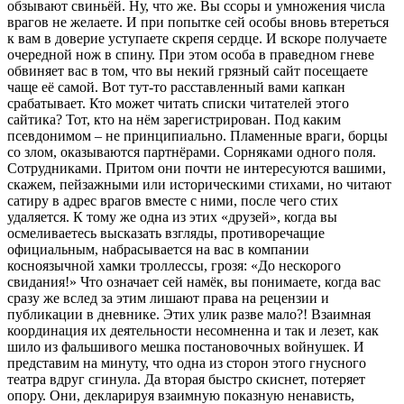
обзывают свиньёй. Ну, что же. Вы ссоры и умножения числа
врагов не желаете. И при попытке сей особы вновь втереться
к вам в доверие уступаете скрепя сердце. И вскоре получаете
очередной нож в спину. При этом особа в праведном гневе
обвиняет вас в том, что вы некий грязный сайт посещаете
чаще её самой. Вот тут-то расставленный вами капкан
срабатывает. Кто может читать списки читателей этого
сайтика? Тот, кто на нём зарегистрирован. Под каким
псевдонимом – не принципиально. Пламенные враги, борцы
со злом, оказываются партнёрами. Сорняками одного поля.
Сотрудниками. Притом они почти не интересуются вашими,
скажем, пейзажными или историческими стихами, но читают
сатиру в адрес врагов вместе с ними, после чего стих
удаляется. К тому же одна из этих «друзей», когда вы
осмеливаетесь высказать взгляды, противоречащие
официальным, набрасывается на вас в компании
косноязычной хамки троллессы, грозя: «До нескорого
свидания!» Что означает сей намёк, вы понимаете, когда вас
сразу же вслед за этим лишают права на рецензии и
публикации в дневнике. Этих улик разве мало?! Взаимная
координация их деятельности несомненна и так и лезет, как
шило из фальшивого мешка постановочных войнушек. И
представим на минуту, что одна из сторон этого гнусного
театра вдруг сгинула. Да вторая быстро скиснет, потеряет
опору. Они, декларируя взаимную показную ненависть,