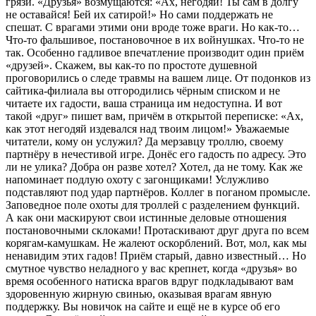
грязи. «Друзья» возмущаются: «Ах, негодяи! Ты сам в долгу
не оставайся! Бей их сатирой!» Но сами поддержать не
спешат. С врагами этими они вроде тоже враги. Но как-то…
Что-то фальшивое, постановочное в их войнушках. Что-то не
так. Особенно гадливое впечатление производит один приём
«друзей». Скажем, вы как-то по простоте душевной
проговорились о следе травмы на вашем лице. От подонков из
сайтика-филиала вы отгородились чёрным списком и не
читаете их гадости, ваша страница им недоступна. И вот
такой «друг» пишет вам, причём в открытой переписке: «Ах,
как этот негодяй издевался над твоим лицом!» Уважаемые
читатели, кому он услужил? Да мерзавцу троллю, своему
партнёру в нечестивой игре. Донёс его гадость по адресу. Это
ли не улика? Добра он разве хотел? Хотел, да не тому. Как же
напоминает подлую охоту с загонщиками! Услужливо
подставляют под удар партнёров. Коллег в поганом промысле.
Заповедное поле охоты для троллей с разделением функций.
А как они маскируют свои истинные деловые отношения
постановочными склоками! Протаскивают друг друга по всем
корягам-камушкам. Не жалеют оскорблений. Вот, мол, как мы
ненавидим этих гадов! Приём старый, давно известный… Но
смутное чувство неладного у вас крепнет, когда «друзья» во
время особенного натиска врагов вдруг подкладывают вам
здоровенную жирную свинью, оказывая врагам явную
поддержку. Вы новичок на сайте и ещё не в курсе об его