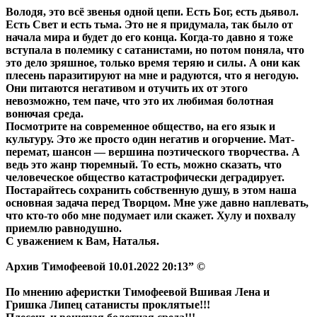
Володя, это всё звенья одной цепи. Есть Бог, есть дьявол.
Есть Свет и есть тьма. Это не я придумала, так было от
начала мира и будет до его конца. Когда-то давно я тоже
вступала в полемику с сатанистами, но потом поняла, что
это дело зряшное, только время теряю и силы. А они как
плесень паразитируют на мне и радуются, что я негодую.
Они питаются негативом и отучить их от этого
невозможно, тем паче, что это их любимая болотная
вонючая среда.
Посмотрите на современное общество, на его язык и
культуру. Это же просто один негатив и огорчение. Мат-
перемат, шансон — вершина поэтического творчества. А
ведь это жанр тюремный. То есть, можно сказать, что
человеческое общество катастрофически деградирует.
Постарайтесь сохранить собственную душу, в этом наша
основная задача перед Творцом. Мне уже давно наплевать,
что кто-то обо мне подумает или скажет. Хулу и похвалу
приемлю равнодушно.
С уважением к Вам, Наталья.
Архив Тимофеевой 10.01.2022 20:13” ©
По мнению аферистки Тимофеевой Вшивая Лена и
Гришка Липец сатанисты проклятые!!!