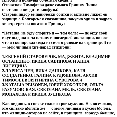
Плесень и вонючая болотная среда!!!
Отважная Тимофеева даже самого Гришку Липца
постоянно вводит в конфузы!
Старый пидор её панически боится и активно лижет ей
задницу, а Болгарская сказочница, закусив удила и задрав
хвост, серет на носатого Гришку:
“Наташа, не буду спорить и — тем более — не буду свой
вкус выдавать за истину в последней инстанции, но вот
что я скопировал сюда из своего резюме на странице. Это
— мой личный хит-парад стихирян:
1.ЕВГЕНИЙ СТАРОВЕРОВ, МАДЖЕНТА, ВЛАДИМИР
ОСТАПЕНКО, ИРИНА САВИНОВА И АННА
ЛИСИЦИНА
2.ЛАРИСА ЧЕН, ВИКА ДАШКОВА, КАТЯ
СОЛДАТЕНКО, ГАЛИНА КУДРЯШОВА, АРХИВ
ТИМОФЕЕВОЙ И ИРИНА СУВОРОВА 4
3.NATALIA PEISONEN, ЮРИЙ ХОХОЛКОВ, ОЛЬГА
РАЗУМОВСКАЯ, СВЕТЛАНА МЕЛЬ, СВЕТЛАНА
МОНАХОВА и ИРИНА ЗУЕНКОВА
Как видишь, в списке только трое мужчин. Но, возможно,
это связано а)опять же — с моим личным вкусом б)с тем,
что женщин-авторов на сайте, в принципе, гораздо больше,