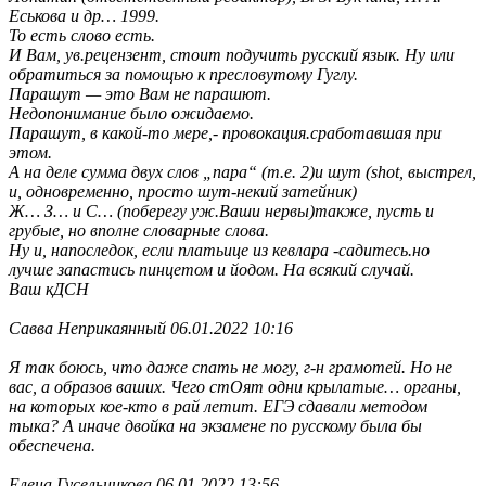
Еськова и др… 1999.
То есть слово есть.
И Вам, ув.рецензент, стоит подучить русский язык. Ну или
обратиться за помощью к пресловутому Гуглу.
Парашут — это Вам не парашют.
Недопонимание было ожидаемо.
Парашут, в какой-то мере,- провокация.сработавшая при
этом.
А на деле сумма двух слов „пара“ (т.е. 2)и шут (shot, выстрел,
и, одновременно, просто шут-некий затейник)
Ж… З… и С… (поберегу уж.Ваши нервы)также, пусть и
грубые, но вполне словарные слова.
Ну и, напоследок, если платьице из кевлара -садитесь.но
лучше запастись пинцетом и йодом. На всякий случай.
Ваш кДСН
Савва Неприкаянный 06.01.2022 10:16
Я так боюсь, что даже спать не могу, г-н грамотей. Но не
вас, а образов ваших. Чего стОят одни крылатые… органы,
на которых кое-кто в рай летит. ЕГЭ сдавали методом
тыка? А иначе двойка на экзамене по русскому была бы
обеспечена.
Елена Гусельникова 06.01.2022 13:56