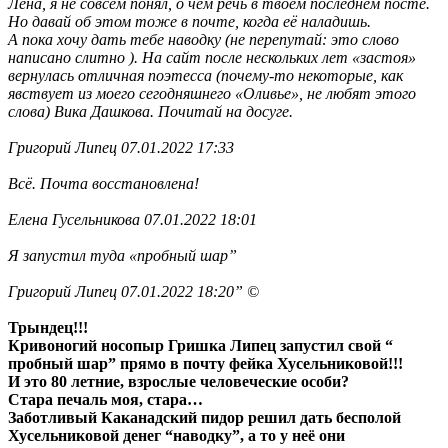
Лена, я не совсем понял, о чём речь в твоём последнем посте.
Но давай об этом тоже в почте, когда её наладишь.
А пока хочу дать тебе наводку (не перепутай: это слово
написано слитно ). На сайт после нескольких лет «застоя»
вернулась отличная поэтесса (почему-то некоторые, как
явствует из моего сегодняшнего «Оливье», не любят этого
слова) Вика Дашкова. Почитай на досуге.
Григорий Липец 07.01.2022 17:33
Всё. Почта восстановлена!
Елена Гусельникова 07.01.2022 18:01
Я запустил туда «пробный шар”
Григорий Липец 07.01.2022 18:20” ©
Трындец!!!
Кривоногий носопыр Гришка Липец запустил свой “
пробный шар” прямо в почту фейка Хусельниковой!!!
И это 80 летние, взрослые человеческие особи?
Стара печаль моя, стара…
Заботливый Каканадский пидор решил дать бесполой
Хусельниковой денег “наводку”, а то у неё они