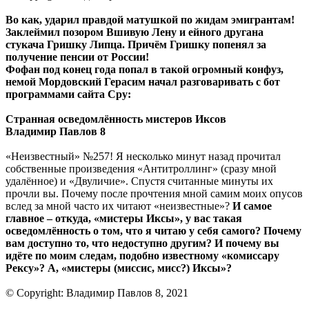
Во как, ударил правдой матушкой по жидам эмигрантам!
Заклеймил позором Вшивую Лену и ейного другана
стукача Гришку Липца. Причём Гришку попенял за
получение пенсии от России!
Фофан под конец года попал в такой огромный конфуз,
немой Мордовский Герасим начал разговаривать с бот
программами сайта Сру:
Странная осведомлённость мистеров Иксов
Владимир Павлов 8
«Неизвестный» №257! Я несколько минут назад прочитал
собственные произведения «Антитроллинг» (сразу мной
удалённое) и «Двуличие». Спустя считанные минуты их
прочли вы. Почему после прочтения мной самим моих опусов
вслед за мной часто их читают «неизвестные»?
И самое
главное – откуда, «мистеры Иксы», у вас такая
осведомлённость о том, что я читаю у себя самого? Почему
вам доступно то, что недоступно другим? И почему вы
идёте по моим следам, подобно известному «комиссару
Рексу»? А, «мистеры (миссис, мисс?) Иксы»?
© Copyright: Владимир Павлов 8, 2021