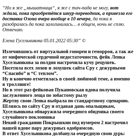
“Но я же „мышатница“, я же с тач-пада не могу,
вот
ждала, пока приобретётся шнур-переводник, а привезла его
доставка Озона вчера вообще в 10 вечера
, да пока я
разобралась да пока залогинилась… в общем, ночь не сплю.
Отвечаю.
Елена Гусельникова 05.01.2022 05:30” ©
Излечившись от виртуальной гонореи и геморроя, а так же
от мифической сердечной недостаточности, фейк Ленка
Хусельникова за полдня настрочила кучу рецушек.
Посетила всех лохов и лохушек сайта Сру с дежурными
“Спасибо” и “С теплом”.
Ну и конечно отметилась в своей любимой теме, а именно
в троллинге!
Но в этот раз фейковая Пукановская вдова получила
заслуженного леща по зобастому рылу
Жертву свою Ленка выбрала по стандартному сценарию.
Шляясь по сайту Сру и отдавая дань опальщикам,
Хусельникова обнаружила очередного обидчика своего
случайного поклонника
Некий гражданин Покрышкин под нумером 2 настрочил
нашей вдове пару дежурных одобрямсов.
В ответ Хусельникова долбанула очередную свою дурь: