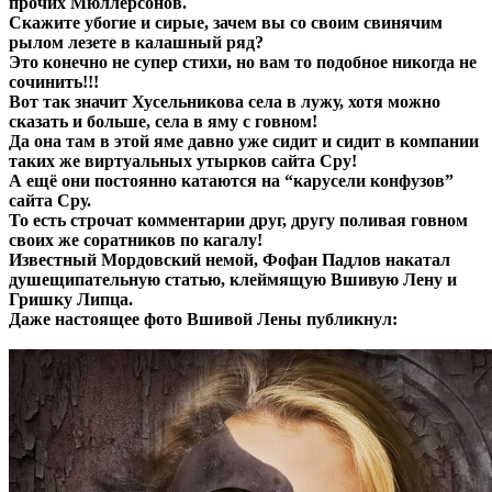
прочих Мюллерсонов.
Скажите убогие и сирые, зачем вы со своим свинячим
рылом лезете в калашный ряд?
Это конечно не супер стихи, но вам то подобное никогда не
сочинить!!!
Вот так значит Хусельникова села в лужу, хотя можно
сказать и больше, села в яму с говном!
Да она там в этой яме давно уже сидит и сидит в компании
таких же виртуальных утырков сайта Сру!
А ещё они постоянно катаются на “карусели конфузов”
сайта Сру.
То есть строчат комментарии друг, другу поливая говном
своих же соратников по кагалу!
Известный Мордовский немой, Фофан Падлов накатал
душещипательную статью, клеймящую Вшивую Лену и
Гришку Липца.
Даже настоящее фото Вшивой Лены публикнул: