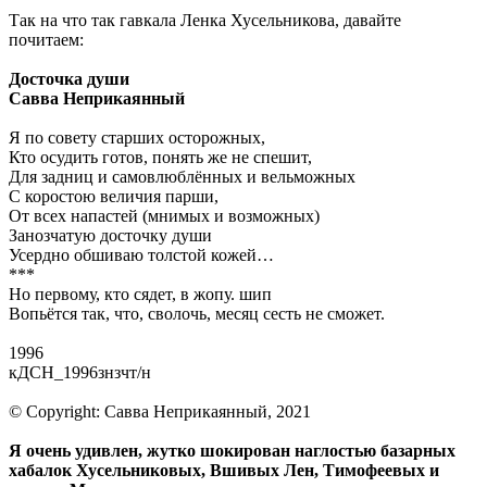
Так на что так гавкала Ленка Хусельникова, давайте
почитаем:
Досточка души
Савва Неприкаянный
Я по совету старших осторожных,
Кто осудить готов, понять же не спешит,
Для задниц и самовлюблённых и вельможных
С коростою величия парши,
От всех напастей (мнимых и возможных)
Занозчатую досточку души
Усердно обшиваю толстой кожей…
***
Но первому, кто сядет, в жопу. шип
Вопьётся так, что, сволочь, месяц сесть не сможет.
1996
кДСН_1996знзчт/н
© Copyright: Савва Неприкаянный, 2021
Я очень удивлен, жутко шокирован наглостью базарных
хабалок Хусельниковых, Вшивых Лен, Тимофеевых и