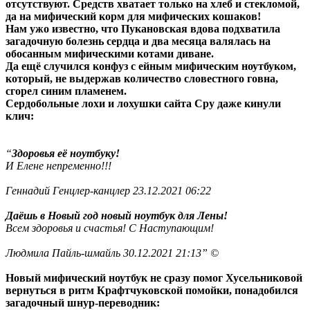
отсутствуют. Средств хватает только на хлеб и стекломой,
да на мифический корм для мифических кошаков!
Нам ужо известно, что Пукановская вдова подхватила
загадочную болезнь сердца и два месяца валялась на
обосанным мифическими котами диване.
Да ещё случился конфуз с ейным мифическим ноутбуком,
который, не выдержав количество словестного говна,
сгорел синим пламенем.
Сердобольные лохи и лохушки сайта Сру даже кинули
клич:
“
Здоровья её ноутбуку!
И Елене непременно!!!
Геннадий Генцлер-канцлер 23.12.2021 06:22
Даёшь в Новый год новый ноутбук для Лены!
Всем здоровья и счастья! С Наступающим!
Людмила Пайль-шмайль 30.12.2021 21:13” ©
Новый мифический ноутбук не сразу помог Хусельниковой
вернуться в ритм Крафтчуковской помойки, понадобился
загадочный шнур-переводник: