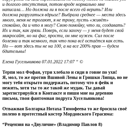
и долгого отсутствия, потом вроде нормально мне
написала… Но должна ли я после всего ей верить? Или
должна разругаться вдрызг? Выбрала среднее — места здесь
много, меня не трогают, я не трону, пусть «живёт»
спокойно, да и что я могу? Свою помойку, что ли, создавать?
Их и так, как грязи. Поверь, если захочу — у меня будет свой
микросайт, но на фиг, прости, он мне нужен. Сил после
болезни и так немного, так что пока всё остаётся как есть.
Но — вот здесь ты не на 100, а на все 200% прав — будем
бдительны!
Елена Гусельникова 07.01.2022 17:07 “ ©
Терпи мол Фофан, утри хлебало и сиди в говне по ухи!
Я, мол, то же против Вшивой Лены и Гришки Липца, но не
могу тебя открыто поддержать, потому что я фейк и
нежить, хотя ты то же такой же мудак. Ты давай
зарегистрируйся в Контакте и пиши мне на деревню
письма, твоя фантомная подруга Хусельникова!
Отважная Болгарка Нотаха Тимофеева то же бросила своё
полено в протестный костер Мордовского Герасима:
“Рецензия на «Двуличие» (Владимир Павлов 8)