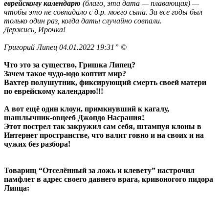
еврейскому календарю
(благо, эта дата — плавающая) —
чтобы это не совпадало с д.р. моего сына. За все годы был
только один раз, когда даты случайно совпали.
Держись, Ирочка!
Григорий Липец 04.01.2022 19:31” ©
Что это за существо, Гришка Липец?
Зачем такое чудо-юдо коптит мир?
Вахтер полушутник, фиксирующий смерть своей матери
по еврейскому календарю!!!
А вот ещё один клоун, примкнувший к кагалу,
шашлычник-овцееб Джопдо Насрания!
Этот пострел так закружил сам себя, штампуя клоны в
Интернет пространстве, что валит говно и на своих и на
чужих без разбора!
Товарищ “Отселённый за ложь и клевету” настрочил
памфлет в адрес своего давнего врага, кривоногого пидора
Липца: