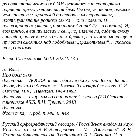
раз для приравненного к СМИ огромного литературного
портала, прямо украшения на ёлке. Вы бы, ув. автор, прежде
чем носиться с критикой по авторским страничкам,
подтянули знание родного языка — оно полезно. И
постскриптум (знаете, что такое? Нет? Гугл в помощь). Я,
возможно, в ваших глазах и св..., но, знаете ли, сидеть смогу
спокойно, причём не в кожаных брюках, а в лёгком платьице, и
при этом смеяться над подобными „грамотными“… скажем
так, стихами.
Елена Гусельникова 06.01.2022 02:45
Эк Вас..
Про досточку.
досточка — ДОСКА, и, вин. доску и доску, мн. доски, досок и
досок, доскам и доскам, ж. Толковый словарь Ожегова. С.И.
Ожегов, Н.Ю. Шведова. 1949 1992
досточка — сущ., кол во синонимов: 1 • доска (74) Словарь
синонимов ASIS. В.Н. Тришин. 2013
досточка
д'ост'очка, -и, род. п. мн. ч. -чек
Русский орфографический словарь. / Российская академия наук.
Ин-т рус. яз. им. В. В. Виноградова. — М.: „Азбуковник“. В. В.
Лопатин (ответственный редактор), Б. З. Букчина, Н. А.