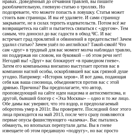
нравах. Доведённый до отчаяния травлей, вы пишите
разоблачительную, гневную статью о троллях. Но
подозреваете, что можете попасть в ловушку. Статья может
стоить вам страницы. И вы её удаляете. И сами страницу
закрываете, не в силах терпеть издевательств. Потом всё же
возвращаетесь на сайт и пытаетесь связаться с «другом». Тем
самым, что доносил до вас гадости в обход ЧС. И вас
встречает град проклятий и обвинений в предательстве! Зачем
удалил статью? Зачем ушёл по английски? Такой-сякой! Что
сам «друг» в трудный для вас момент молча наблюдал травлю,
ни поддержав ни словом, ни буковкой – об этом речи нет!
Негодяй вы! «Друг» вас блокирует «в праведном гневе».
Затем его компаньонка внезапно выступает против вас в
компании наглой особы, оскорблявшей вас как грязной душе
угодно. Например: «Историк херов». И вот дама, подающая
себя как ваша союзница, объединяется против вас с этой
дрянью. Причина? Вы предполагаете, что автор,
проповедующий на сайте идеи нацизма и антисемитизма, и
другой, бывший блогер с «Эха Москвы» – одно и то же лицо.
Обе дамы вас уверяют, что это вздор, и предполагаемый
оборотень умер в 2011г. Вы проверяете. Последний блог этого
лица приходится на май 2013, после чего сразу появляются
первые опусы фашиствующего «казачка». Вас пытались
обмануть, но впопыхах перепутали даты. Вы в гневе
извещаете об этом предавшую «подругу», но вас просто