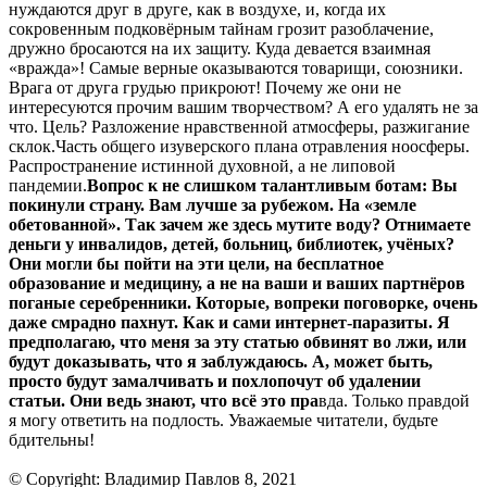
нуждаются друг в друге, как в воздухе, и, когда их
сокровенным подковёрным тайнам грозит разоблачение,
дружно бросаются на их защиту. Куда девается взаимная
«вражда»! Самые верные оказываются товарищи, союзники.
Врага от друга грудью прикроют! Почему же они не
интересуются прочим вашим творчеством? А его удалять не за
что. Цель? Разложение нравственной атмосферы, разжигание
склок.Часть общего изуверского плана отравления ноосферы.
Распространение истинной духовной, а не липовой
пандемии.
Вопрос к не слишком талантливым ботам: Вы
покинули страну. Вам лучше за рубежом. На «земле
обетованной». Так зачем же здесь мутите воду? Отнимаете
деньги у инвалидов, детей, больниц, библиотек, учёных?
Они могли бы пойти на эти цели, на бесплатное
образование и медицину, а не на ваши и ваших партнёров
поганые серебренники. Которые, вопреки поговорке, очень
даже смрадно пахнут. Как и сами интернет-паразиты. Я
предполагаю, что меня за эту статью обвинят во лжи, или
будут доказывать, что я заблуждаюсь. А, может быть,
просто будут замалчивать и похлопочут об удалении
статьи. Они ведь знают, что всё это пра
вда. Только правдой
я могу ответить на подлость. Уважаемые читатели, будьте
бдительны!
© Copyright: Владимир Павлов 8, 2021