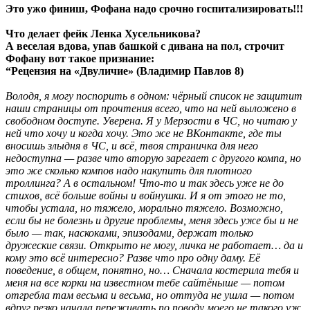
Это ужо финиш, Фофана надо срочно госпитализировать!!!
Что делает фейк Ленка Хусельникова?
А веселая вдова, упав башкой с дивана на пол, строчит
Фофану вот такое признание:
“Рецензия на «Двуличие» (Владимир Павлов 8)
Володя, я могу поспорить в одном: чёрный список не защитит
наши страницы от прочтения всего, что на ней выложено в
свободном доступе. Уверена. Я у Мерзости в ЧС, но читаю у
ней что хочу и когда хочу. Это же не ВКонтакте, где ты
вносишь злыдня в ЧС, и всё, твоя страничка для него
недоступна — разве что вторую зарегает с другого компа, но
это же сколько компов надо накупить для плотного
троллинга? А в остальном! Что-то и так здесь уже не до
стихов, всё больше войны и войнушки. И я от этого не то,
чтобы устала, но тяжело, морально тяжело. Возможно,
если бы не болезнь и другие проблемы, меня здесь уже бы и не
было — так, наскоками, эпизодами, держат только
дружеские связи. Открыто не могу, личка не работает… да и
кому это всё интересно? Разве что про одну даму. Её
поведение, в общем, понятно, но… Сначала костерила тебя и
меня на все корки на известном тебе сайтёныше — потом
отгребла там весьма и весьма, но оттуда не ушла — потом
вдруг резко начала переживать по поводу моего не такого уж