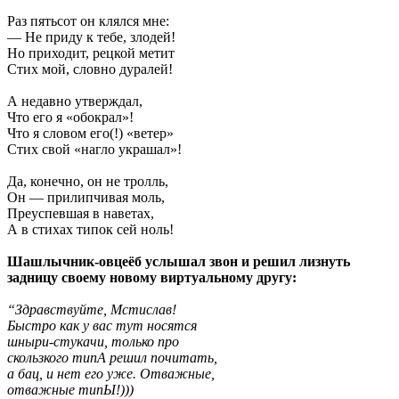
Раз пятьсот он клялся мне:
— Не приду к тебе, злодей!
Но приходит, рецкой метит
Стих мой, словно дуралей!
А недавно утверждал,
Что его я «обокрал»!
Что я словом его(!) «ветер»
Стих свой «нагло украшал»!
Да, конечно, он не тролль,
Он — прилипчивая моль,
Преуспевшая в наветах,
А в стихах типок сей ноль!
Шашлычник-овцеёб услышал звон и решил лизнуть
задницу своему новому виртуальному другу:
“Здравствуйте, Мстислав!
Быстро как у вас тут носятся
шныри-стукачи, только про
скользкого типА решил почитать,
а бац, и нет его уже. Отважные,
отважные типЫ!)))