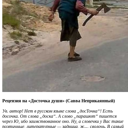
Рецензия на «Досточка души» (Савва Неприкаянный)
Ув. автор! Нет в русском языке слова „досТочка“! Есть
досочка. От слова „доска“. А слово „парашют“ пишется
через Ю, ибо заимствованное оно. Ну, а словечки у Вас такие
поэтичные, литературные — задница, ж..., сволочь. В самый