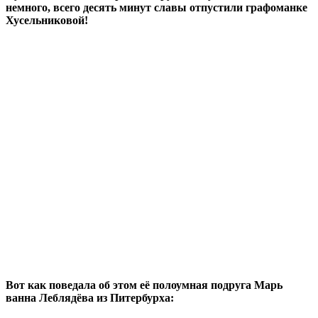
немного, всего десять минут славы отпустили графоманке
Хусельниковой!
Вот как поведала об этом её полоумная подруга Марь
ванна Леблядёва из Питербурха: