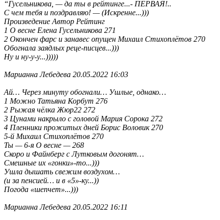
“Гусельникова, — да ты в рейтинге...- ПЕРВАЯ!..
С чем тебя и поздравляю! — (Искренне...)))
Произведение Автор Рейтинг
1 О весне Елена Гусельникова 271
2 Окончен фарс и занавес опущен Михаил Стихоплётов 270
Обогнала заядлых реце-писцев...)))
Ну и ну-у-у...)))))
Марианна Лебедева 20.05.2022 16:03
Ай… Через минуту обогнали… Ушлые, однако…
1 Можно Татьяна Корбут 276
2 Рыжая чёлка Жюр22 272
3 Цунами накрыло с головой Мария Сорока 272
4 Пленники прожитых дней Борис Воловик 270
5-й Михаил Стихоплётов 270
Ты — 6-я О весне — 268
Скоро и Файнберг с Лутковым догонят…
Смешные их «гонки»-то...)))
Ушла дышать свежим воздухом…
(и за пенсией… и в «5»-ку...))
Погода «шепчет»...)))
Марианна Лебедева 20.05.2022 16:11