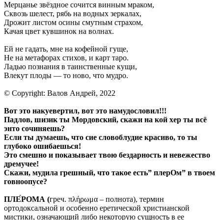
Мерцанье звёздное сочится винным мраком,
Сквозь шелест, рябь на водных зеркалах,
Дрожит листом осины смутным страхом,
Качая цвет кувшинок на волнах.
Ей не гадать, мне на кофейной гуще,
Не на метафорах стихов, и карт таро.
Ладью познания в таинственные кущи,
Влекут плоды — то ново, что мудро.
© Copyright: Валов Андрей, 2022
Вот это накуевертил, вот это намудословил!!!
Падлов, шизик ты Мордовский, скажи на кой хер ты всё
энто сочиняешь?
Если ты думаешь, что сие словоблудие красиво, то ты
глубоко ошибаешься!
Это смешно и показывает твою бездарность и невежество
дремучее!
Скажи, мудила грешный, что такое есть” плерОм” в твоем
говноопусе?
ПЛЕ́РОМА (
греч. πλήρωμα – полнота), термин
ортодоксальной и особенно еретической христианской
мистики, означающий либо некоторую сущность в ее