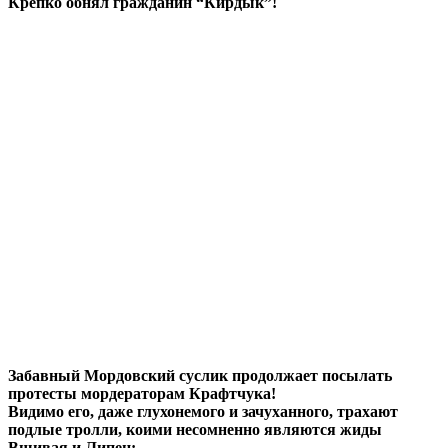
Крепко обнял гражданин “Кирдык”!
Забавный Мордовский суслик продолжает посылать
протесты мордераторам Крафтчука!
Видимо его, даже глухонемого и зачуханного, трахают
подлые тролли, коими несомненно являются жиды
Вшивая и Липец: