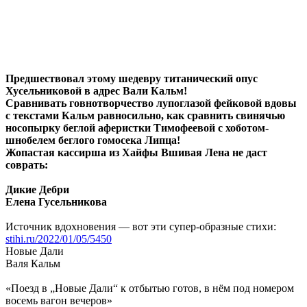
Предшествовал этому шедевру титанический опус
Хусельниковой в адрес Вали Кальм!
Сравнивать говнотворчество лупоглазой фейковой вдовы
с текстами Кальм равносильно, как сравнить свинячью
носопырку беглой аферистки Тимофеевой с хоботом-
шнобелем беглого гомосека Липца!
Жопастая кассирша из Хайфы Вшивая Лена не даст
соврать:
Дикие Дебри
Елена Гусельникова
Источник вдохновения — вот эти супер-образные стихи:
stihi.ru/2022/01/05/5450
Новые Дали
Валя Кальм
«Поезд в „Новые Дали“ к отбытью готов, в нём под номером
восемь вагон вечеров»