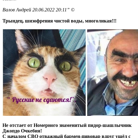
Валов Андрей 20.06.2022 20:11” ©
Трындец, шизофрения чистой воды, многоликая!!!
Не отстает от Номерного знаменитый пидор-шашлычник
Джопдо Очкебия!
С началом СВО отважный бармен-пивовар вдруг ушёл с