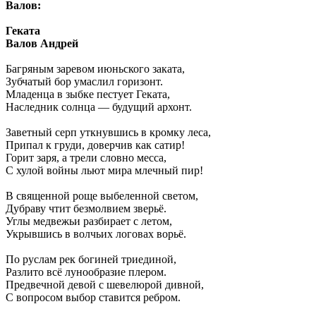
Валов:
Геката
Валов Андрей
Багряным заревом июньского заката,
Зубчатый бор умаслил горизонт.
Младенца в зыбке пестует Геката,
Наследник солнца — будущий архонт.
Заветный серп уткнувшись в кромку леса,
Припал к груди, доверчив как сатир!
Горит заря, а трели словно месса,
С хулой войны льют мира млечный пир!
В священной роще выбеленной светом,
Дубраву чтит безмолвием зверьё.
Углы медвежьи разбирает с летом,
Укрывшись в волчьих логовах ворьё.
По руслам рек богиней триединой,
Разлито всё лунообразие плером.
Предвечной девой с шевелюрой дивной,
С вопросом выбор ставится ребром.