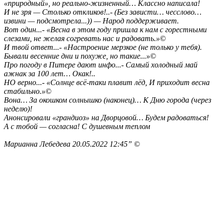
«природный», но реально-жизненный… Классно написала!
И не зря — Столько откликов!..- (Без зависти… чесслово…
извини — подсмотрела...)) — Народ поддерживает.
Вот один...- «Весна в этом году пришла к нам с горестными
слезами, не желая согревать нас и радовать.»©
И твой ответ...- «Настроение мерзкое (не только у тебя).
Бывали весенние дни и похуже, но такие...»©
Про погоду в Питере дают инфо...- Самый холодный май
ажнак за 100 лет… Окак!..
НО верно...- «Солнце всё-таки плавит лёд, И приходит весна
стабильно.»©
Вона… За окошком солнышко (наконец)… К Дню города (через
неделю)!
Анонсировали «грандиоз» на Дворцовой… Будем радоваться!
А с тобой — согласна! С душевным теплом
Марианна Лебедева 20.05.2022 12:45” ©