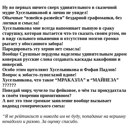
Ну во первых ничего сверх удивительного в сказочной
мудне Хусельниковой я лично не увидел!
Обычные “взвейся-развейся” бездарной графоманки, без
логики и смысла!
Хусельникова мне всегда напоминает пьяную в сраку
старушку, которая пытается что-то сказать своим ртом, но
в виду сильного опьянения и отсутствия мозгов громко
рыгает у обоссанного забора!
Пародировать эту херню нет смысла!
Вообще Срушные пердуны наделены удивительным даром
коверкая русские слова создавать каскады какофонии и
инверсий.
Особо этим щеголяют Хусельникова и Фофан Падлов!
Вопрос к зобасто-лупоглазой вдове!
Хусельникова, что такое “МРАКАЗЛА” и “МАЙНЕЗА”
??????
Поведай миру, чучело ты фейковое, о чём ты прокудахтала
в своём творении примитивном?
А вот это твое громкое заявление вообще вызывает
водопад гомерического смеха:
“Я не рейтингист и никогда им не буду, попадание на вершину
ненадолго и разово. За оценку спасибо.