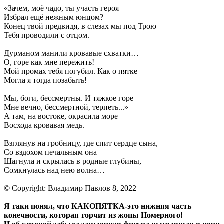
«Зачем, моё чадо, ты участь героя
Избрал ещё нежным юнцом?
Конец твой предвидя, в слезах мы под Трою
Тебя проводили с отцом.
Дурманом манили кровавые схватки…
О, горе как мне пережить!
Мой промах тебя погубил. Как о пятке
Могла я тогда позабыть!
Мы, боги, бессмертны. И тяжкое горе
Мне вечно, бессмертной, терпеть...»
А там, на востоке, окрасила море
Восхода кровавая медь.
Взглянув на гробницу, где спит сердце сына,
Со вздохом печальным она
Шагнула и скрылась в родные глубины,
Сомкнулась над нею волна…
© Copyright: Владимир Павлов 8, 2022
Я таки понял, что КАКОПЯТКА-это нижняя часть
конечности, которая торчит из жопы Номерного!