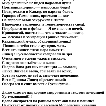
Мир давненько не видел подобной чумы.
Притащили дерьмо — напросили беды!
Поезд мчался в Канаду, по царству болот,
Городок «Гамильтон», приехали — вот
На перроне юлой закружился Липец:
(Пародрист-гармонист, в говнотворчестве спец),
Подобрался он к фейке; — Я не спал сто ночей,
Кривоногий, носатый — это ж значит — ничей,
— Заскучал в эмиграции Гришка “чих-пых”,
Каканадский мудак, обалденный жених!
-Понимаю тебя: стало муторно, мать.
Всех кто пишет стихи пора наказать!
Липец с Гусей-зобастой колдовали не зря
Очень много успели ужрать вискаря,
С перепоя они заблевали вагон:
Падлов Вова для них притащил — самогон,
Ленка Вшивая выла, срываясь на крик,
Хоть не скоро, но всё ж замолчал проводник,
Вот и Гришка Липец обретает покой:
Обосрался и спит вместе с Гусей бухой...
Дюже хохотал над коряво закрученным текстом полоумной
Хусельниковой!!!
Вдова обсирается на ровном месте обильно и вонюче!
Не отстает от подруги и весёлый Мордовский инвалид