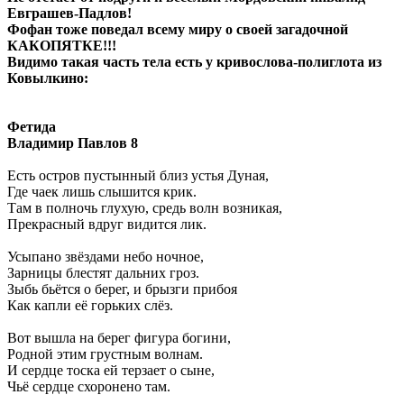
Евграшев-Падлов!
Фофан тоже поведал всему миру о своей загадочной
КАКОПЯТКЕ!!!
Видимо такая часть тела есть у кривослова-полиглота из
Ковылкино:
Фетида
Владимир Павлов 8
Есть остров пустынный близ устья Дуная,
Где чаек лишь слышится крик.
Там в полночь глухую, средь волн возникая,
Прекрасный вдруг видится лик.
Усыпано звёздами небо ночное,
Зарницы блестят дальних гроз.
Зыбь бьётся о берег, и брызги прибоя
Как капли её горьких слёз.
Вот вышла на берег фигура богини,
Родной этим грустным волнам.
И сердце тоска ей терзает о сыне,
Чьё сердце схоронено там.