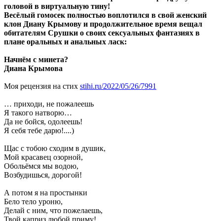
головой в виртуальную тину!
Весёлый гомосек полностью воплотился в свой женский
клон Диану Крымову и продолжительное время вещал
обитателям Срушки о своих сексуальных фантазиях в
плане оральных и анальных ласк:
Начнём с минета?
Диана Крымова
Моя рецензия на стих
stihi.ru/2022/05/26/7991
… приходи, не пожалеешь
Я такого натворю…
Да не бойся, одолеешь!
Я себя тебе дарю!....)
Щас с тобою сходим в душик,
Мой красавец озорной,
Обольёмся мы водою,
Возбудишься, дорогой!
А потом я на простынки
Бело тело уроню,
Делай с ним, что пожелаешь,
Твой каприз любой приму!