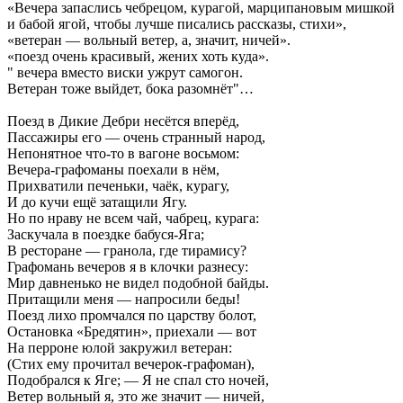
«Вечера запаслись чебрецом, курагой, марципановым мишкой
и бабой ягой, чтобы лучше писались рассказы, стихи»,
«ветеран — вольный ветер, а, значит, ничей».
«поезд очень красивый, жених хоть куда».
" вечера вместо виски ужрут самогон.
Ветеран тоже выйдет, бока разомнёт"…
Поезд в Дикие Дебри несётся вперёд,
Пассажиры его — очень странный народ,
Непонятное что-то в вагоне восьмом:
Вечера-графоманы поехали в нём,
Прихватили печеньки, чаёк, курагу,
И до кучи ещё затащили Ягу.
Но по нраву не всем чай, чабрец, курага:
Заскучала в поездке бабуся-Яга;
В ресторане — гранола, где тирамису?
Графомань вечеров я в клочки разнесу:
Мир давненько не видел подобной байды.
Притащили меня — напросили беды!
Поезд лихо промчался по царству болот,
Остановка «Бредятин», приехали — вот
На перроне юлой закружил ветеран:
(Стих ему прочитал вечерок-графоман),
Подобрался к Яге; — Я не спал сто ночей,
Ветер вольный я, это же значит — ничей,