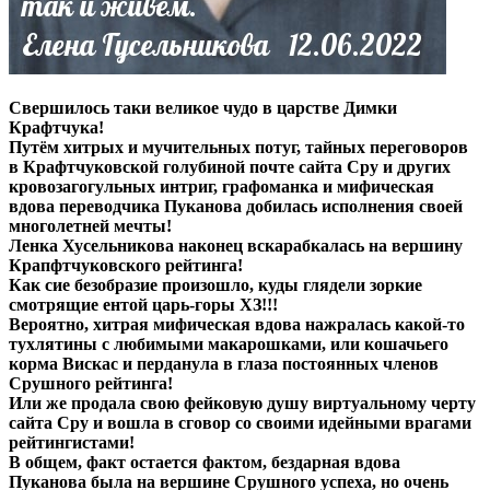
Свершилось таки великое чудо в царстве Димки
Крафтчука!
Путём хитрых и мучительных потуг, тайных переговоров
в Крафтчуковской голубиной почте сайта Сру и других
кровозагогульных интриг, графоманка и мифическая
вдова переводчика Пуканова добилась исполнения своей
многолетней мечты!
Ленка Хусельникова наконец вскарабкалась на вершину
Крапфтчуковского рейтинга!
Как сие безобразие произошло, куды глядели зоркие
смотрящие ентой царь-горы ХЗ!!!
Вероятно, хитрая мифическая вдова нажралась какой-то
тухлятины с любимыми макарошками, или кошачьего
корма Вискас и перданула в глаза постоянных членов
Срушного рейтинга!
Или же продала свою фейковую душу виртуальному черту
сайта Сру и вошла в сговор со своими идейными врагами
рейтингистами!
В общем, факт остается фактом, бездарная вдова
Пуканова была на вершине Срушного успеха, но очень