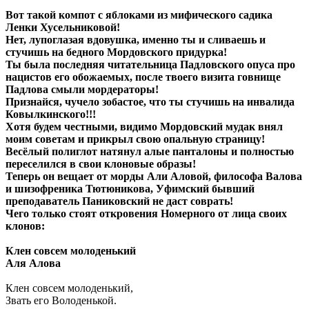
Вот такой компот с яблоками из мифического садика
Ленки Хусельниковой!
Нет, лупоглазая вдовушка, именно ты и сливаешь и
стучишь на бедного Мордовского придурка!
Ты была последняя читательница Падловского опуса про
нацистов его обожаемых, после твоего визита говнище
Падлова смыли мордераторы!
Признайся, чучело зобастое, что ты стучишь на инвалида
Ковылкинского!!!
Хотя будем честными, видимо Мордовский мудак внял
моим советам и прикрыл свою опальную страницу!
Весёлый полиглот натянул алые панталоны и полностью
переселился в свои клоновые образы!
Теперь он вещает от морды Али Аловой, философа Валова
и шизофреника Тютюникова, Уфимский бывший
преподаватель Паниковский не даст соврать!
Чего только стоят откровения Номерного от лица своих
клонов:
Клен совсем молоденький
Аля Алова
Клен совсем молоденький,
Звать его Володенькой.