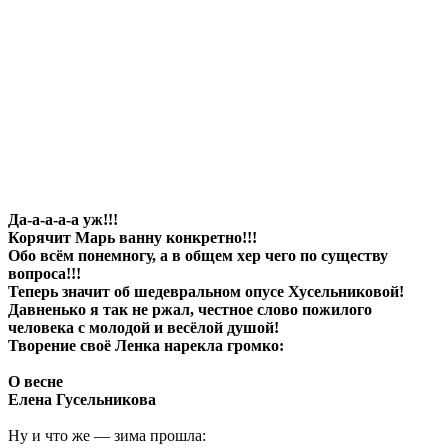
Да-а-а-а-а уж!!!
Корячит Марь ванну конкретно!!!
Обо всём понемногу, а в общем хер чего по существу
вопроса!!!
Теперь значит об шедевральном опусе Хусельниковой!
Давненько я так не ржал, честное слово пожилого
человека с молодой и весёлой душой!
Творение своё Ленка нарекла громко:
О весне
Елена Гусельникова
Ну и что же — зима прошла: