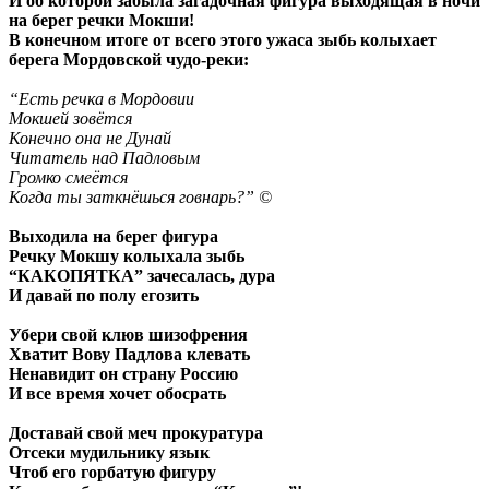
И об которой забыла загадочная фигура выходящая в ночи
на берег речки Мокши!
В конечном итоге от всего этого ужаса зыбь колыхает
берега Мордовской чудо-реки:
“Есть речка в Мордовии
Мокшей зовётся
Конечно она не Дунай
Читатель над Падловым
Громко смеётся
Когда ты заткнёшься говнарь?” ©
Выходила на берег фигура
Речку Мокшу колыхала зыбь
“КАКОПЯТКА” зачесалась, дура
И давай по полу егозить
Убери свой клюв шизофрения
Хватит Вову Падлова клевать
Ненавидит он страну Россию
И все время хочет обосрать
Доставай свой меч прокуратура
Отсеки мудильнику язык
Чтоб его горбатую фигуру