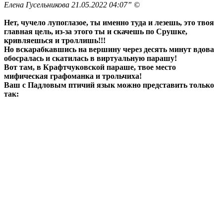
Елена Гусельникова 21.05.2022 04:07” ©
Нет, чучело лупоглазое, ты именно туда и лезешь, это твоя
главная цель, из-за этого ты и скачешь по Срушке,
кривляешься и троллишь!!!
Но вскарабкавшись на вершину через десять минут вдова
обосралась и скатилась в виртуальную парашу!
Вот там, в Крафтчуковской параше, твое место
мифическая графоманка и трольчиха!
Ваш с Падловым птичий язык можно представить только
так: