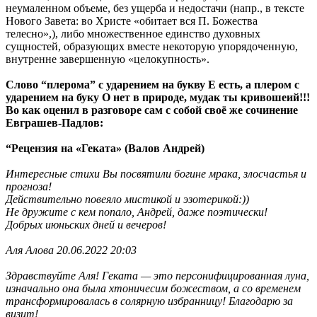
неумаленном объеме, без ущерба и недостачи (напр., в тексте
Нового Завета: во Христе «обитает вся П. Божества
телесно»,), либо множественное единство духовных
сущностей, образующих вместе некоторую упорядоченную,
внутренне завершенную «целокупность».
Слово “плерома” с ударением на букву Е есть, а плером с
ударением на буку О нет в природе, мудак ты кривошеий!!!
Во как оценил в разговоре сам с собой своё же сочинение
Евграшев-Падлов:
“Рецензия на «Геката» (Валов Андрей)
Интересные стихи Вы посвятили богине мрака, злосчастья и
прогноза!
Действительно повеяло мистикой и эзотерикой:))
Не дружите с кем попало, Андрей, даже поэтически!
Добрых июньских дней и вечеров!
Аля Алова 20.06.2022 20:03
Здравствуйте Аля! Геката — это персонифицированная луна,
изначально она была хтоничесим божеством, а со временем
трансформировалась в солярную избранницу! Благодарю за
визит!