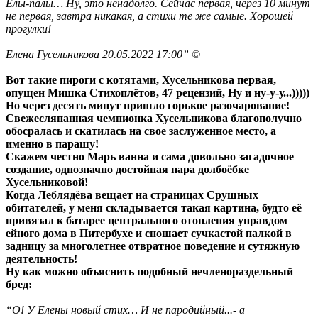
Ёлы-палы… Ну, это ненадолго. Сейчас первая, через 10 минут
не первая, завтра никакая, а стихи те же самые. Хорошей
прогулки!
Елена Гусельникова 20.05.2022 17:00” ©
Вот такие пироги с котятами, Хусельникова первая,
опущен Мишка Стихоплётов, 47 рецензий, Ну и ну-у-у...)))))
Но через десять минут пришло горькое разочарование!
Свежесляпанная чемпионка Хусельникова благополучно
обосралась и скатилась на свое заслуженное место, а
именно в парашу!
Скажем честно Марь ванна и сама довольно загадочное
создание, однозначно достойная пара долбоёбке
Хусельниковой!
Когда Леблядёва вещает на страницах Срушных
обитателей, у меня складывается такая картина, будто её
привязал к батарее центрального отопления управдом
ейного дома в Питербухе и сношает сучкастой палкой в
задницу за многолетнее отвратное поведение и сутяжную
деятельность!
Ну как можно объяснить подобный нечленораздельный
бред:
“О! У Елены новый стих… И не пародийный...- а