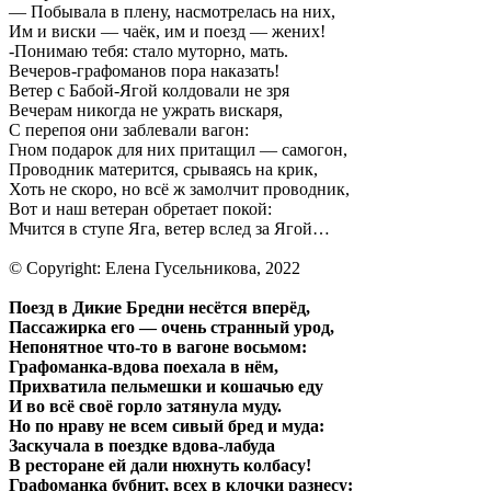
— Побывала в плену, насмотрелась на них,
Им и виски — чаёк, им и поезд — жених!
-Понимаю тебя: стало муторно, мать.
Вечеров-графоманов пора наказать!
Ветер с Бабой-Ягой колдовали не зря
Вечерам никогда не ужрать вискаря,
С перепоя они заблевали вагон:
Гном подарок для них притащил — самогон,
Проводник матерится, срываясь на крик,
Хоть не скоро, но всё ж замолчит проводник,
Вот и наш ветеран обретает покой:
Мчится в ступе Яга, ветер вслед за Ягой…
© Copyright: Елена Гусельникова, 2022
Поезд в Дикие Бредни несётся вперёд,
Пассажирка его — очень странный урод,
Непонятное что-то в вагоне восьмом:
Графоманка-вдова поехала в нём,
Прихватила пельмешки и кошачью еду
И во всё своё горло затянула муду.
Но по нраву не всем сивый бред и муда:
Заскучала в поездке вдова-лабуда
В ресторане ей дали нюхнуть колбасу!
Графоманка бубнит, всех в клочки разнесу: