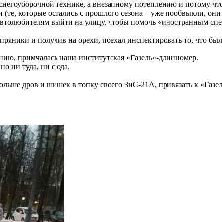
 снегоуборочной технике, а внезапному потеплению и потому что
(те, которые остались с прошлого сезона – уже пообвыкли, они з
ь автолюбителям выйти на улицу, чтобы помочь «иностранным спе
пряники и получив на орехи, поехал инспектировать то, что бы
данию, примчалась наша институтская «Газель»-длинномер.
но ни туда, ни сюда.
больше дров и шишек в топку своего ЗиС-21А, привязать к «Газ