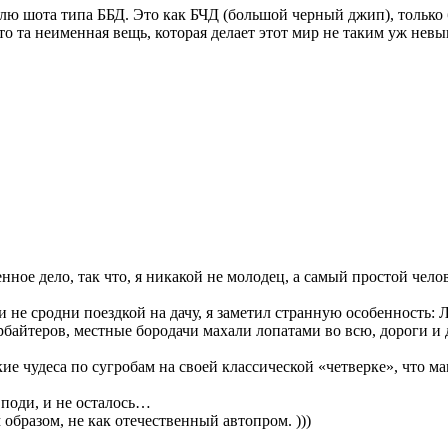
ю шота типа ББД. Это как БЧД (большой черный джип), только 
 та неименная вещь, которая делает этот мир не таким уж нев
ое дело, так что, я никакой не молодец, а самый простой челов
не сродни поездкой на дачу, я заметил странную особенность: Л
арбайтеров, местные бородачи махали лопатами во всю, дороги 
акие чудеса по сугробам на своей классической «четверке», что ма
поди, и не осталось…
 образом, не как отечественный автопром. )))