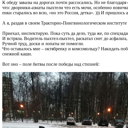
К обеду завалы на дорогах почти рассосались. Но не благодаря
что: дворники-азиаты пыхтели что есть мочи, особенно новички 
енки старались во всю, «но это Россия, детка». ))) И пришлос
А я, раздав в своем Тракторно-Пингвинологическом институте 
Приехал, инспектирую. Пока суть да дело, туда же, по спецза
И встряла. Водитель пыхтел-пыхтел, раскатал снег до асфальта, 
Ручной труд, доски и лопаты не помогли.
Что оставалось мне – октябренку и комсомольцу? Накидать по
снежной каши.
Вот оно – поле битвы после победы над стихией: