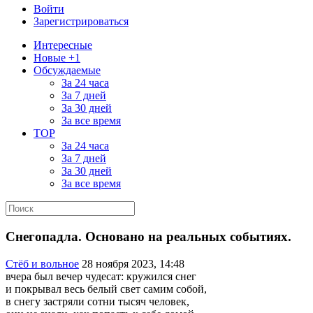
Войти
Зарегистрироваться
Интересные
Новые +1
Обсуждаемые
За 24 часа
За 7 дней
За 30 дней
За все время
TOP
За 24 часа
За 7 дней
За 30 дней
За все время
Снегопадла. Основано на реальных событиях.
Стёб и вольное
28 ноября 2023, 14:48
вчера был вечер чудесат: кружился снег
и покрывал весь белый свет самим собой,
в снегу застряли сотни тысяч человек,