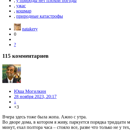
,
у природы нет плохой погоды
,
ужас
,
кошмар
,
природные катастрофы
natakery
0
?
115
комментариев
Юша Могилкин
28 ноября 2023, 20:17
↓
+3
Вчера здесь тоже была жопа. Ажно с утра.
Во дворе дома, в котором я живу, паркуется порядка тридцати 
минут, ехал полтора часа – стояло все, разве что только не у т