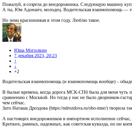
Пожалуй, я созрела до внедорожника. Следующую машину купл
А ты, Юм Адонаич, молодец. Водительская взаимопомощь — это
Но зима красиииивая в этом году. Люблю такое.
Юша Могилкин
7 декабря 2023, 20:23
↑
↓
+2
Водительская взаимопомощь (и взаимопомощь вообще) – обыденн
В былые времена, когда дорога МСК-СПб была для меня чуть ли 
сравнению с Москвой. Но тогда у нас не было дворников-гаст
чем сейчас.
Зато Наташа Дроздова (https://ndrozdova.ru/obo-mne/) творила т
А настоящих внедорожников в импортном исполнении сейчас, 
Крепких, рамных, надежных, как советская кувалда, но ни коем