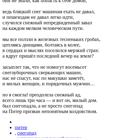
они не знали, как попасть к себе домой,
ведь бляцкий снег машинам ехать не давал,
и пешеходам не давал легко идти,
случился снежный непредвиденный завал
на каждом мелком человеческом пути.
мы все ползли в железных тесненьких гробах,
цепляясь днищами, болтаясь в колее,
в сердцах и мыслях поселился мерзкий страх:
а вдруг пришёл последний вечер на земле?
засыплет так, что не помогут восемьсот
снегоуборочных сверкающих машин,
нас не спасут, нас по макушки заметёт,
и милых женщин, и порядочных мужчин…
но я смогла! преодолела снежный ад,
всего лишь три часа — и вот он, милый дом.
был снегопадла, а не просто снегопад
на Питер призван непонятным колдовством.
питер
,
снегопад