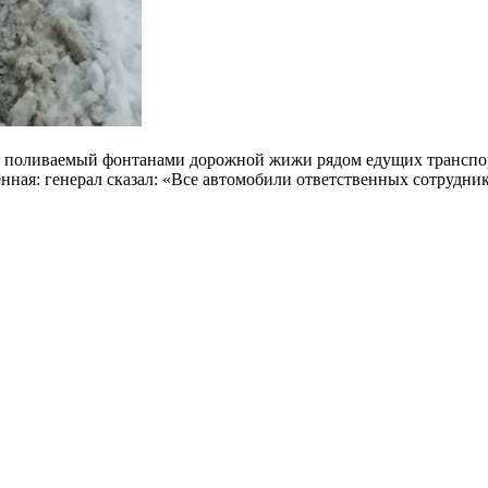
ой, поливаемый фонтанами дорожной жижи рядом едущих транспор
енная: генерал сказал: «Все автомобили ответственных сотрудни