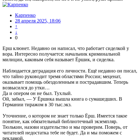
Карпенко
28 апреля 2025, 18:06
↑
↓
0
Ерш клюнет. Недавно он написал, что работает сиделкой у
вора. Интересно получается: начальник криминальной
милиции, каковым себя называет Ёршик, и сиделка.
Наблюдается деградация его личности. Ещё недавно он писал,
что тайно руководит тремя областями России; меценат,
оказывает помощь обездоленным и пострадавшим. Теперь
возвысился до утки…
Да и опером он не был. Тухлый.
Ой, забыл, — У Ёршика вышла книга о сумашедших. В
Германии тиражом в 30 тыс.экз.
Уточнение, о котором не знает только Ёрш. Имеется такое
понятие, как обязательный библиотечный экземпляр.
Тюлькин, назови издательство и мы проверим. Поверь, от
читателей недостатка тебе не будет. Да и мы поможем с
рекламой.