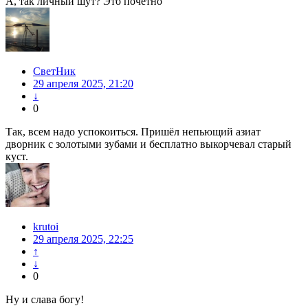
А, так личный шут? Это почетно
СветНик
29 апреля 2025, 21:20
↓
0
Так, всем надо успокоиться. Пришёл непьющий азиат
дворник с золотыми зубами и бесплатно выкорчевал старый
куст.
krutoi
29 апреля 2025, 22:25
↑
↓
0
Ну и слава богу!