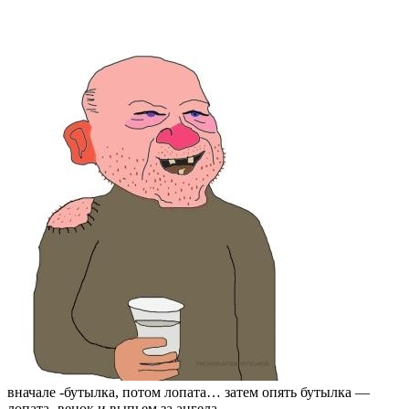
вначале -бутылка, потом лопата… затем опять бутылка —
лопата -венок и выпьем за ангела