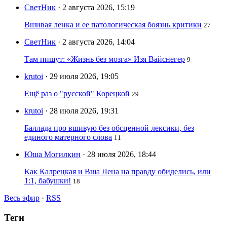
СветНик
· 2 августа 2026, 15:19
Вшивая ленка и ее патологическая боязнь критики
27
СветНик
· 2 августа 2026, 14:04
Там пишут: «Жизнь без мозга» Изя Вайснегер
9
krutoi
· 29 июля 2026, 19:05
Ещё раз о "русской" Корецкой
29
krutoi
· 28 июля 2026, 19:31
Баллада про вшивую без обсценной лексики, без
единого матерного слова
11
Юша Могилкин
· 28 июля 2026, 18:44
Как Калрецкая и Вша Лена на правду обиделись, или
1:1, бабушки!
18
Весь эфир
·
RSS
Теги