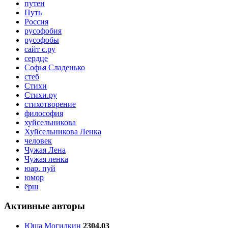
путен
Путь
Россия
русофобия
русофобы
сайт с.ру
сердце
Софья Сладенько
стеб
Стихи
Стихи.ру
стихотворение
философия
хуйсельникова
Хуйсельникова Ленка
человек
Чужая Лена
Чужая ленка
юар. пуй
юмор
ёрш
Активные авторы
Юша Могилкин
2304.03