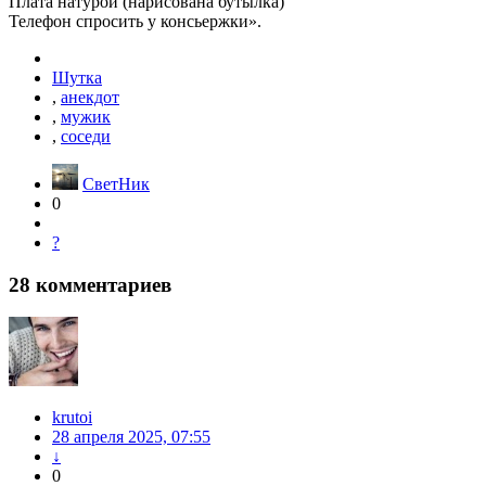
Плата натурой (нарисована бутылка)
Телефон спросить у консьержки».
Шутка
,
анекдот
,
мужик
,
соседи
СветНик
0
?
28
комментариев
krutoi
28 апреля 2025, 07:55
↓
0