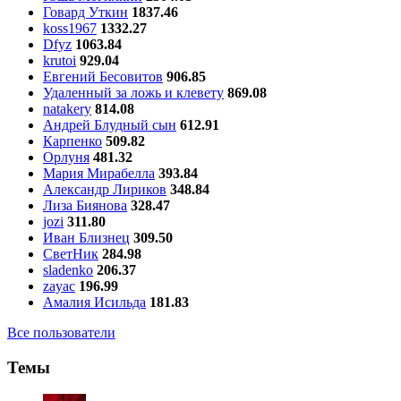
Говард Уткин
1837.46
koss1967
1332.27
Dfyz
1063.84
krutoi
929.04
Евгений Бесовитов
906.85
Удаленный за ложь и клевету
869.08
natakery
814.08
Андрей Блудный сын
612.91
Карпенко
509.82
Орлуня
481.32
Мария Мирабелла
393.84
Александр Лириков
348.84
Лиза Биянова
328.47
jozi
311.80
Иван Близнец
309.50
СветНик
284.98
sladenko
206.37
zayac
196.99
Амалия Исильда
181.83
Все пользователи
Темы