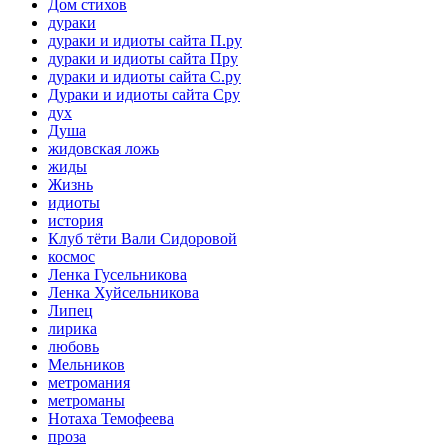
Дом стихов
дураки
дураки и идиоты сайта П.ру
дураки и идиоты сайта Пру
дураки и идиоты сайта С.ру
Дураки и идиоты сайта Сру
дух
Душа
жидовская ложь
жиды
Жизнь
идиоты
история
Клуб тёти Вали Сидоровой
космос
Ленка Гусельникова
Ленка Хуйсельникова
Липец
лирика
любовь
Мельников
метромания
метроманы
Нотаха Темофеева
проза