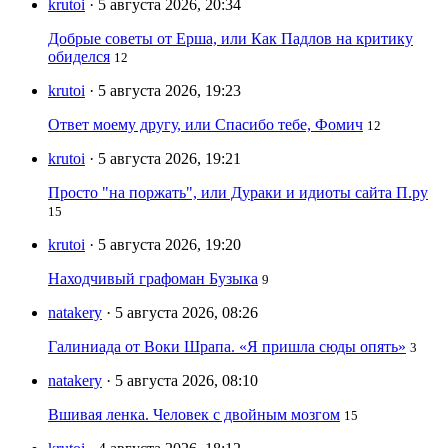
krutoi
· 5 августа 2026, 20:34
Добрые советы от Ерша, или Как Падлов на критику
обиделся
12
krutoi
· 5 августа 2026, 19:23
Ответ моему другу, или Спасибо тебе, Фомич
12
krutoi
· 5 августа 2026, 19:21
Просто "на поржать", или Дураки и идиоты сайта П.ру
15
krutoi
· 5 августа 2026, 19:20
Находчивый графоман Бузыка
9
natakery
· 5 августа 2026, 08:26
Галиниада от Воки Шрапа. «Я пришла сюды опять»
3
natakery
· 5 августа 2026, 08:10
Вшивая ленка. Человек с двойным мозгом
15