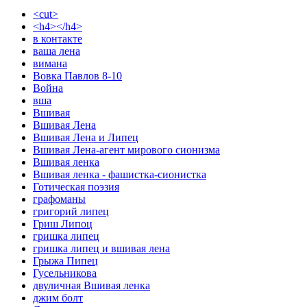
<cut>
<h4></h4>
в контакте
ваша лена
вимана
Вовка Павлов 8-10
Война
вша
Вшивая
Вшивая Лена
Вшивая Лена и Липец
Вшивая Лена-агент мирового сионизма
Вшивая ленка
Вшивая ленка - фашистка-сионистка
Готическая поэзия
графоманы
григорий липец
Гриш Липоц
гришка липец
гришка липец и вшивая лена
Грыжа Пипец
Гусельникова
двуличная Вшивая ленка
джим болт