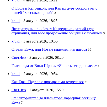
krutoi
· 4 августа 2026, 18:12
О Ерше и Калрецкой, или Как их дурь соседствует с
нашей "хлестаковщиной"
3
krutoi
· 3 августа 2026, 18:25
Литературный ликбез от Калрецкой: краткий курс
отрицания, или Моё продолжение общения с Фомичём
3
krutoi
· 3 августа 2026, 10:56
Страхи Ержа, или Новые видения плагиатора
19
СветНик
· 3 августа 2026, 08:20
Галиниада от Воки Шрапа. «Я опять сегодни здесь»
6
krutoi
· 2 августа 2026, 19:54
Как Ержь Падлов с прозарянами встречался
21
СветНик
· 2 августа 2026, 15:20
От "авторитета" до плагиатора: карьерная лестница
Ержа
7