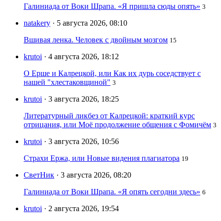
Галиниада от Воки Шрапа. «Я пришла сюды опять»
3
natakery
· 5 августа 2026, 08:10
Вшивая ленка. Человек с двойным мозгом
15
krutoi
· 4 августа 2026, 18:12
О Ерше и Калрецкой, или Как их дурь соседствует с
нашей "хлестаковщиной"
3
krutoi
· 3 августа 2026, 18:25
Литературный ликбез от Калрецкой: краткий курс
отрицания, или Моё продолжение общения с Фомичём
3
krutoi
· 3 августа 2026, 10:56
Страхи Ержа, или Новые видения плагиатора
19
СветНик
· 3 августа 2026, 08:20
Галиниада от Воки Шрапа. «Я опять сегодни здесь»
6
krutoi
· 2 августа 2026, 19:54