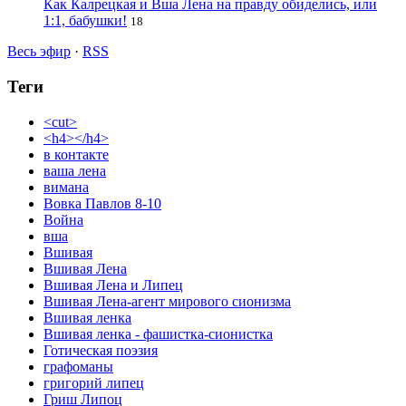
Как Калрецкая и Вша Лена на правду обиделись, или
1:1, бабушки!
18
Весь эфир
·
RSS
Теги
<cut>
<h4></h4>
в контакте
ваша лена
вимана
Вовка Павлов 8-10
Война
вша
Вшивая
Вшивая Лена
Вшивая Лена и Липец
Вшивая Лена-агент мирового сионизма
Вшивая ленка
Вшивая ленка - фашистка-сионистка
Готическая поэзия
графоманы
григорий липец
Гриш Липоц