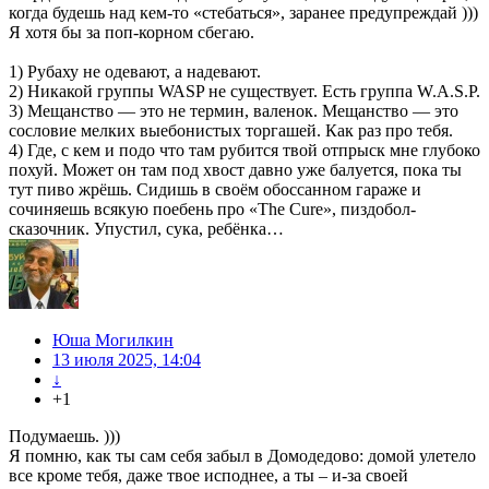
когда будешь над кем-то «стебаться», заранее предупреждай )))
Я хотя бы за поп-корном сбегаю.
1) Рубаху не одевают, а надевают.
2) Никакой группы WASP не существует. Есть группа W.A.S.P.
3) Мещанство — это не термин, валенок. Мещанство — это
сословие мелких выебонистых торгашей. Как раз про тебя.
4) Где, с кем и подо что там рубится твой отпрыск мне глубоко
похуй. Может он там под хвост давно уже балуется, пока ты
тут пиво жрёшь. Сидишь в своём обоссанном гараже и
сочиняешь всякую поебень про «The Cure», пиздобол-
сказочник. Упустил, сука, ребёнка…
Юша Могилкин
13 июля 2025, 14:04
↓
+1
Подумаешь. )))
Я помню, как ты сам себя забыл в Домодедово: домой улетело
все кроме тебя, даже твое исподнее, а ты – и-за своей