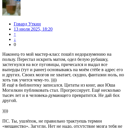
Говард Уткин
13 июля 2025, 18:20
↑
↓
0
Наконец-то мой мастер-класс пошёл недоразумению на
пользу. Перестал искрить матом, одел белую рубашку,
застегнулся на все пуговицы, причесался и выдал все
выперды (тут и ранее) основываясь на моём стёбе в адрес его
и других. Своих мозгов не хватает, скудно, фантазии ноль, но
хоть так учится чему-то. ))))
И ещё в библиотеку записался. Цитаты из книг, аки Юша
Могилкин публиковать стал. Прогрессирует. Ещё несколько
тысяч лет и в человека-думающего превратится. Не дай бох
другой.
))))
ПС. Ты, ушлёпок, не правильно трактуешь термин
«мещанство». Загугли. Нет не надо, отсутствие мозга тебя не