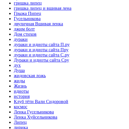
гришка липец
гришка липец и вшивая лена
Грыжа Пипец
Гусельникова
двуличная Вшивая ленка
джим болт
Дом стихов
дураки
дураки и идиоты сайта П.ру
дураки и идиоты сайта Пру
дураки и идиоты сайта С.ру
Дураки и идиоты сайта Сру
дух
Душа
жидовская ложь
жиды
Жизнь
идиоты
история
Клуб тёти Вали Сидоровой
космос
Ленка Гусельникова
Ленка Хуйсельникова
Липец
лирика