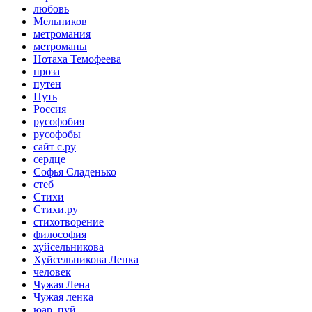
любовь
Мельников
метромания
метроманы
Нотаха Темофеева
проза
путен
Путь
Россия
русофобия
русофобы
сайт с.ру
сердце
Софья Сладенько
стеб
Стихи
Стихи.ру
стихотворение
философия
хуйсельникова
Хуйсельникова Ленка
человек
Чужая Лена
Чужая ленка
юар. пуй