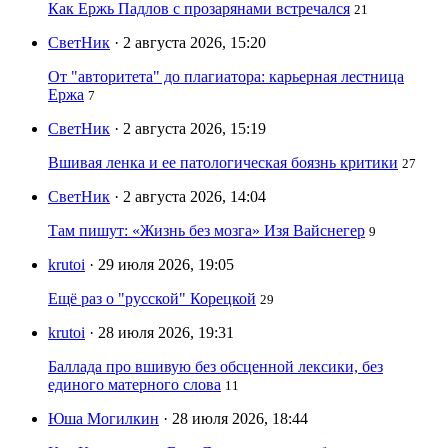
Как Ержь Падлов с прозарянами встречался
21
СветНик
· 2 августа 2026, 15:20
От "авторитета" до плагиатора: карьерная лестница
Ержа
7
СветНик
· 2 августа 2026, 15:19
Вшивая ленка и ее патологическая боязнь критики
27
СветНик
· 2 августа 2026, 14:04
Там пишут: «Жизнь без мозга» Изя Вайснегер
9
krutoi
· 29 июля 2026, 19:05
Ещё раз о "русской" Корецкой
29
krutoi
· 28 июля 2026, 19:31
Баллада про вшивую без обсценной лексики, без
единого матерного слова
11
Юша Могилкин
· 28 июля 2026, 18:44