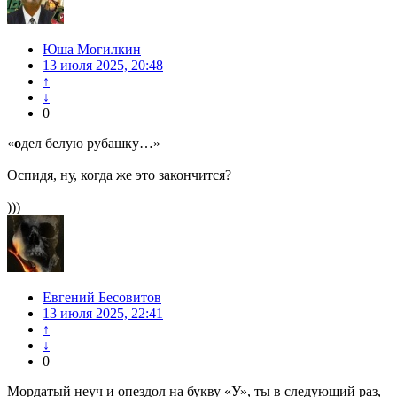
Юша Могилкин
13 июля 2025, 20:48
↑
↓
0
«
о
дел белую рубашку…»
Оспидя, ну, когда же это закончится?
)))
Евгений Бесовитов
13 июля 2025, 22:41
↑
↓
0
Мордатый неуч и опездол на букву «У», ты в следующий раз,