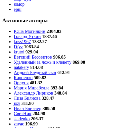
юмор
ёрш
Активные авторы
Юша Могилкин
2304.03
Говард Уткин
1837.46
koss1967
1332.27
Dfyz
1063.84
krutoi
929.04
Евгений Бесовитов
906.85
Удаленный за ложь и клевету
869.08
natakery
814.08
Андрей Блудный сын
612.91
Карпенко
509.82
Орлуня
481.32
Мария Мирабелла
393.84
Александр Лириков
348.84
Лиза Биянова
328.47
jozi
311.80
Иван Близнец
309.50
СветНик
284.98
sladenko
206.37
zayac
196.99