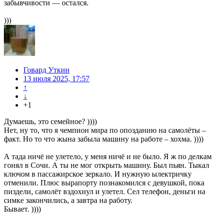
забывчивости — остался.
)))
Говард Уткин
13 июля 2025, 17:57
↑
↓
+1
Думаешь, это семейное? ))))
Нет, ну то, что я чемпион мира по опозданию на самолёты –
факт. Но то что жына забыла машину на работе – хохма. ))))
А тада ничё не улетело, у меня ничё и не было. Я ж по делкам
гонял в Сочи. А ты не мог открыть машину. Был пьян. Тыкал
ключом в пассажирское зеркало. И нужную ылектричку
отменили. Плюс вырапорту познакомился с девушкой, пока
пиздели, самолёт вздохнул и улетел. Сел телефон, деньги на
симке закончились, а завтра на работу.
Бывает. ))))