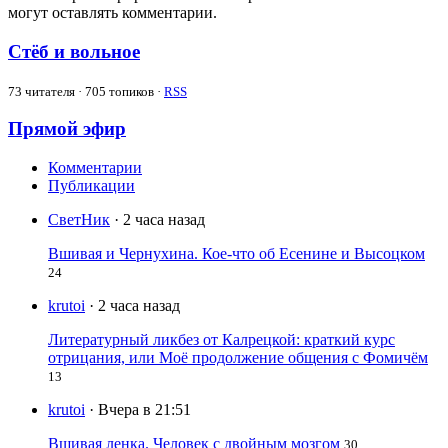
могут оставлять комментарии.
Стёб и вольное
73
читателя · 705 топиков ·
RSS
Прямой эфир
Комментарии
Публикации
СветНик
· 2 часа назад
Вшивая и Чернухина. Кое-что об Есенине и Высоцком
24
krutoi
· 2 часа назад
Литературный ликбез от Калрецкой: краткий курс
отрицания, или Моё продолжение общения с Фомичём
13
krutoi
· Вчера в 21:51
Вшивая ленка. Человек с двойным мозгом
30