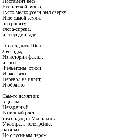
Постамент весь
Египетской вязью,
Густо-мелко усеян был сверху.
И до самой земли,
по граниту,
слева-справа,
и спереди-сзади.
Это подвиги Юши,
Легенды,
Из истории факты,
и саги.
Фельетоны, стихи,
И рассказы,
Перевод на иврит,
И обратно.
Сам-то памятник
в целом,
Невзрачный.
В полный рост
там сидящий Могилкин.
У костра, в телогрейке,
бахилах.
Но с гусиным пером