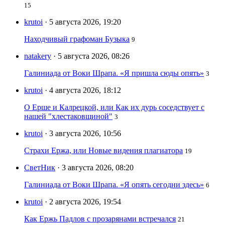
15
krutoi
· 5 августа 2026, 19:20
Находчивый графоман Бузыка
9
natakery
· 5 августа 2026, 08:26
Галиниада от Воки Шрапа. «Я пришла сюды опять»
3
krutoi
· 4 августа 2026, 18:12
О Ерше и Калрецкой, или Как их дурь соседствует с
нашей "хлестаковщиной"
3
krutoi
· 3 августа 2026, 10:56
Страхи Ержа, или Новые видения плагиатора
19
СветНик
· 3 августа 2026, 08:20
Галиниада от Воки Шрапа. «Я опять сегодни здесь»
6
krutoi
· 2 августа 2026, 19:54
Как Ержь Падлов с прозарянами встречался
21