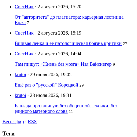
СветНик
· 2 августа 2026, 15:20
От "авторитета" до плагиатора: карьерная лестница
Ержа
7
СветНик
· 2 августа 2026, 15:19
Вшивая ленка и ее патологическая боязнь критики
27
СветНик
· 2 августа 2026, 14:04
Там пишут: «Жизнь без мозга» Изя Вайснегер
9
krutoi
· 29 июля 2026, 19:05
Ещё раз о "русской" Корецкой
29
krutoi
· 28 июля 2026, 19:31
Баллада про вшивую без обсценной лексики, без
единого матерного слова
11
Весь эфир
·
RSS
Теги