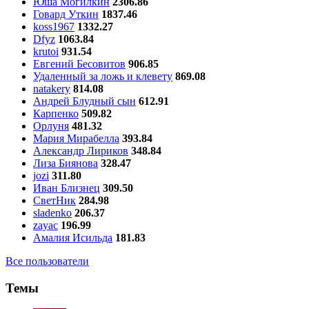
Юша Могилкин
2306.86
Говард Уткин
1837.46
koss1967
1332.27
Dfyz
1063.84
krutoi
931.54
Евгений Бесовитов
906.85
Удаленный за ложь и клевету
869.08
natakery
814.08
Андрей Блудный сын
612.91
Карпенко
509.82
Орлуня
481.32
Мария Мирабелла
393.84
Александр Лириков
348.84
Лиза Биянова
328.47
jozi
311.80
Иван Близнец
309.50
СветНик
284.98
sladenko
206.37
zayac
196.99
Амалия Исильда
181.83
Все пользователи
Темы