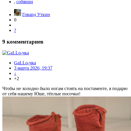
,
собянин
Говард Уткин
0
?
9
комментариев
GaLLo-чка
3 марта 2026, 19:37
↓
+2
Чтобы не холодно было ногам стоять на постаменте, я подарю
от себя нашему Юше, тёплые носочки!