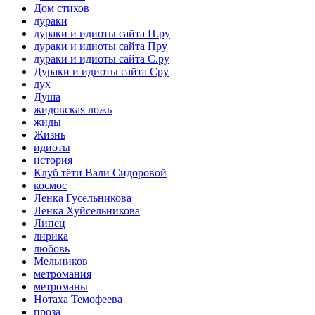
Дом стихов
дураки
дураки и идиоты сайта П.ру
дураки и идиоты сайта Пру
дураки и идиоты сайта С.ру
Дураки и идиоты сайта Сру
дух
Душа
жидовская ложь
жиды
Жизнь
идиоты
история
Клуб тёти Вали Сидоровой
космос
Ленка Гусельникова
Ленка Хуйсельникова
Липец
лирика
любовь
Мельников
метромания
метроманы
Нотаха Темофеева
проза