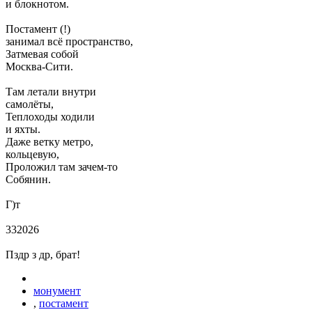
и блокнотом.
Постамент (!)
занимал всё пространство,
Затмевая собой
Москва-Сити.
Там летали внутри
самолёты,
Теплоходы ходили
и яхты.
Даже ветку метро,
кольцевую,
Проложил там зачем-то
Собянин.
Г)т
332026
Пздр з др, брат!
монумент
,
постамент