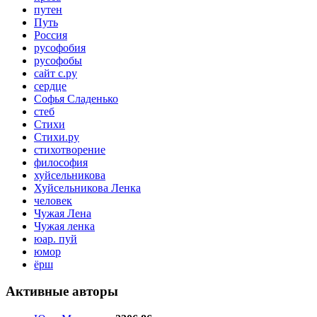
путен
Путь
Россия
русофобия
русофобы
сайт с.ру
сердце
Софья Сладенько
стеб
Стихи
Стихи.ру
стихотворение
философия
хуйсельникова
Хуйсельникова Ленка
человек
Чужая Лена
Чужая ленка
юар. пуй
юмор
ёрш
Активные авторы