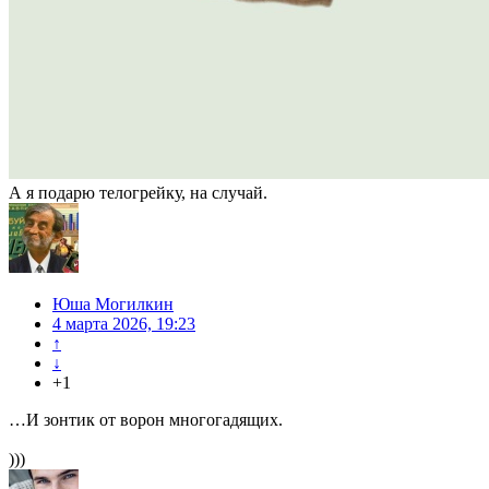
А я подарю телогрейку, на случай.
Юша Могилкин
4 марта 2026, 19:23
↑
↓
+1
…И зонтик от ворон многогадящих.
)))