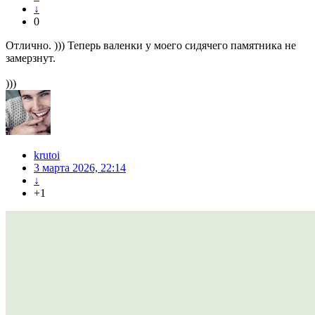
↓
0
Отлично. ))) Теперь валенки у моего сидячего памятника не
замерзнут.
)))
krutoi
3 марта 2026, 22:14
↓
+1