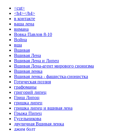
<cut>
<h4></h4>
в контакте
ваша лена
вимана
Вовка Павлов 8-10
Война
вша
Вшивая
Вшивая Лена
Вшивая Лена и Липец
Вшивая Лена-агент мирового сионизма
Вшивая ленка
Вшивая ленка - фашистка-сионистка
Готическая поэзия
графоманы
григорий липец
Гриш Липоц
гришка липец
гришка липец и вшивая лена
Грыжа Пипец
Гусельникова
двуличная Вшивая ленка
джим болт