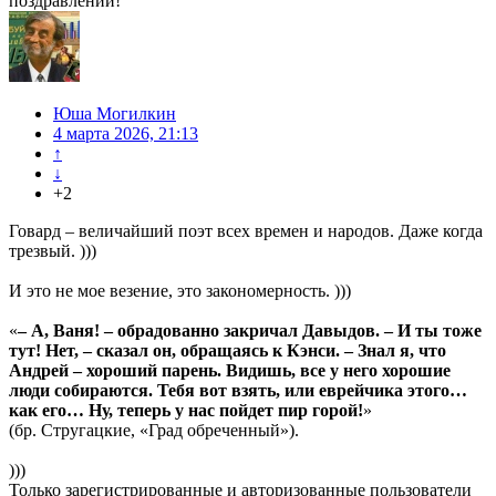
поздравлений!
Юша Могилкин
4 марта 2026, 21:13
↑
↓
+2
Говард – величайший поэт всех времен и народов. Даже когда
трезвый. )))
И это не мое везение, это закономерность. )))
«
– А, Ваня! – обрадованно закричал Давыдов. – И ты тоже
тут! Нет, – сказал он, обращаясь к Кэнси. – Знал я, что
Андрей – хороший парень. Видишь, все у него хорошие
люди собираются. Тебя вот взять, или еврейчика этого…
как его… Ну, теперь у нас пойдет пир горой!
»
(бр. Стругацкие, «Град обреченный»).
)))
Только зарегистрированные и авторизованные пользователи