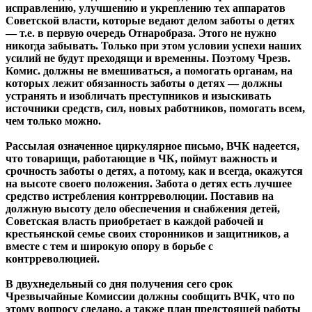
исправлению, улучшению и укреплению тех аппаратов
Советской власти, которые ведают делом заботы о детях
— т.е. в первую очередь Отнаробраза. Этого не нужно
никогда забывать. Только при этом условии успехи наших
усилий не будут преходящи и временны. Поэтому Чрезв.
Комис. должны не вмешиваться, а помогать органам, на
которых лежит обязанность заботы о детях — должны
устранять и изобличать преступников и изыскивать
источники средств, сил, новых работников, помогать всем,
чем только можно.
Рассылая означенное циркулярное письмо, ВЧК надеется,
что товарищи, работающие в ЧК, поймут важность и
срочность заботы о детях, а потому, как и всегда, окажутся
на высоте своего положения. Забота о детях есть лучшее
средство истребления контрреволюции. Поставив на
должную высоту дело обеспечения и снабжения детей,
Советская власть приобретает в каждой рабочей и
крестьянской семье своих сторонников и защитников, а
вместе с тем и широкую опору в борьбе с
контрреволюцией.
В двухнедельный со дня получения сего срок
Чрезвычайные Комиссии должны сообщить ВЧК, что по
этому вопросу сделано, а также план предстоящей работы