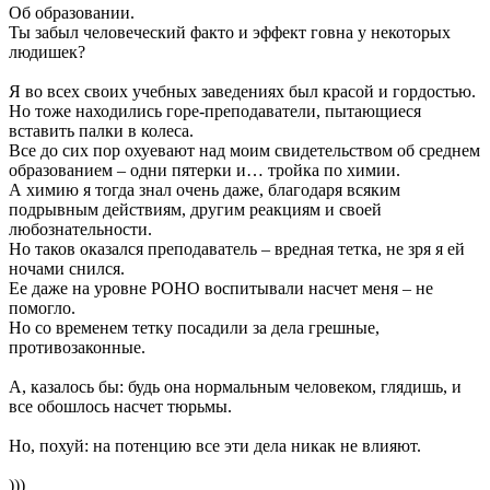
Об образовании.
Ты забыл человеческий факто и эффект говна у некоторых
людишек?
Я во всех своих учебных заведениях был красой и гордостью.
Но тоже находились горе-преподаватели, пытающиеся
вставить палки в колеса.
Все до сих пор охуевают над моим свидетельством об среднем
образованием – одни пятерки и… тройка по химии.
А химию я тогда знал очень даже, благодаря всяким
подрывным действиям, другим реакциям и своей
любознательности.
Но таков оказался преподаватель – вредная тетка, не зря я ей
ночами снился.
Ее даже на уровне РОНО воспитывали насчет меня – не
помогло.
Но со временем тетку посадили за дела грешные,
противозаконные.
А, казалось бы: будь она нормальным человеком, глядишь, и
все обошлось насчет тюрьмы.
Но, похуй: на потенцию все эти дела никак не влияют.
)))