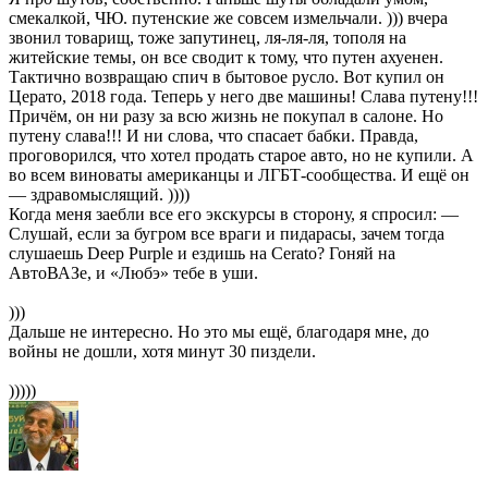
смекалкой, ЧЮ. путенские же совсем измельчали. ))) вчера
звонил товарищ, тоже запутинец, ля-ля-ля, тополя на
житейские темы, он все сводит к тому, что путен ахуенен.
Тактично возвращаю спич в бытовое русло. Вот купил он
Церато, 2018 года. Теперь у него две машины! Слава путену!!!
Причём, он ни разу за всю жизнь не покупал в салоне. Но
путену слава!!! И ни слова, что спасает бабки. Правда,
проговорился, что хотел продать старое авто, но не купили. А
во всем виноваты американцы и ЛГБТ-сообщества. И ещё он
— здравомыслящий. ))))
Когда меня заебли все его экскурсы в сторону, я спросил: —
Слушай, если за бугром все враги и пидарасы, зачем тогда
слушаешь Deep Purple и ездишь на Cerato? Гоняй на
АвтоВАЗе, и «Любэ» тебе в уши.
)))
Дальше не интересно. Но это мы ещё, благодаря мне, до
войны не дошли, хотя минут 30 пиздели.
)))))