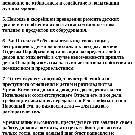
незаконно не отбирались) и содействие в подыскании
лучших зданий.
5. Помощь в скорейшем проведении ремонта детских
домов и в снабжении их достаточным количеством
топлива и предметов их оборудования.
6. Р-и Ортечека* обязаны взять под свою защиту
беспризорных детей на вокзалах и в поездах; помочь
Отделам Наробраза в организации распределителей и
домов для этих детей; в случае невозможности принять
детей Отнаробразом, изыскать иные способы снабжения их
помещением и продовольствием.
7. О всех случаях хищений, злоупотреблений или
преступного отношения к детям и разгильдяйства —
Чрезв. Комиссии должны доводить до сведения своего
Исполкома и соответствующего Отдела его, и все дела,
требующие наказания, передавать в Рев. трибунал или в
Народный суд, по важности дела — для гласного
разбирательства.
Чрезвычайные Комиссии, преследуя все эти задачи в своей
работе, должны помнить, что цель ее будет достигнута
только тогда, когда каждый шаг будет направлен к