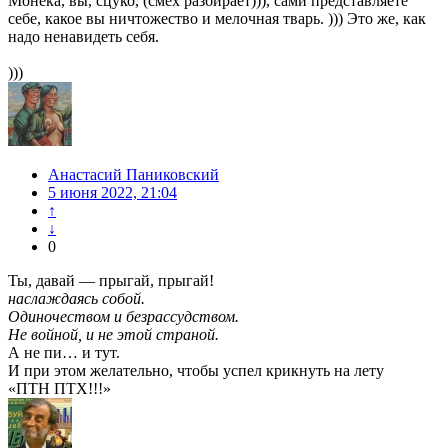
Монека, вы, сцуко, (смех разбирает))), сами представляете
себе, какое вы ничтожество и мелочная тварь. ))) Это же, как
надо ненавидеть себя.
)))
Анастасий Паниковский
5 июня 2022, 21:04
↑
↓
0
Ты, давай — прыгай, прыгай!
наслаждаясь собой.
Одиночеством и безрассудством.
Не войной, и не этой страной.
А не пи… и тут.
И при этом желательно, чтобы успел крикнуть на лету
«ПТН ПТХ!!!»