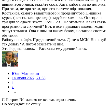
шники всего мира, езжайте сюда. Хата, работа, зп до потолка.
При этом, не при этом, при его системе образования,
Костакиса, самого талантливого и продвинутого IT-шника
курса, (не я сказал, преподы), зарубает химичка. Опоздал на
три дня со сдачей зачёта. ЗАЧЁТА!!! Не экзамена. Какая связь
программиста с химией? Вот, и все в деканате школы, ходят,
чешут затылки. Она к ним ни каким боком, но такова система
обучения.
Работу он найдёт. Предложений тьма. Даже в МСК. Но нахуй
так делать? А потом зазывать из вне.
Это Родина, сынок. – Рассказал ему древний анек.
Юша Могилкин
14 июня 2022, 21:38
↑
↓
+1
С Петром №1 далеко не все так однозначно.
Но обсуждать не стану.