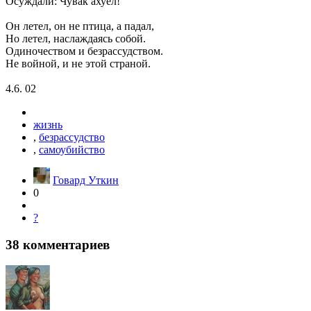
Осуждали: Чувак ахуел!
Он летел, он не птица, а падал,
Но летел, наслаждаясь собой.
Одиночеством и безрассудством.
Не войной, и не этой страной.
4.6. 02
жизнь
,
безрассудство
,
самоубийство
Говард Уткин
0
?
38
комментариев