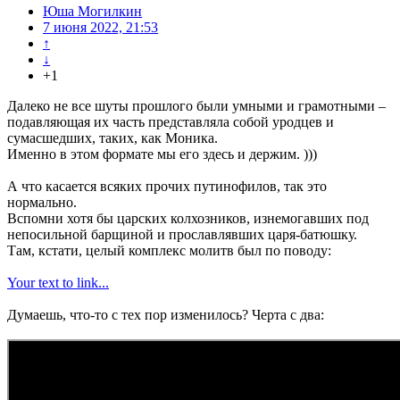
Юша Могилкин
7 июня 2022, 21:53
↑
↓
+1
Далеко не все шуты прошлого были умными и грамотными –
подавляющая их часть представляла собой уродцев и
сумасшедших, таких, как Моника.
Именно в этом формате мы его здесь и держим. )))
А что касается всяких прочих путинофилов, так это
нормально.
Вспомни хотя бы царских колхозников, изнемогавших под
непосильной барщиной и прославлявших царя-батюшку.
Там, кстати, целый комплекс молитв был по поводу:
Your text to link...
Думаешь, что-то с тех пор изменилось? Черта с два: