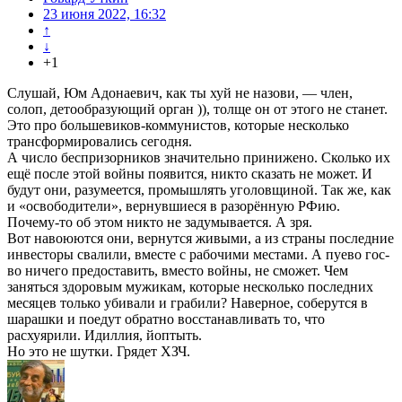
23 июня 2022, 16:32
↑
↓
+1
Слушай, Юм Адонаевич, как ты хуй не назови, — член,
солоп, детообразующий орган )), толще он от этого не станет.
Это про большевиков-коммунистов, которые несколько
трансформировались сегодня.
А число беспризорников значительно принижено. Сколько их
ещё после этой войны появится, никто сказать не может. И
будут они, разумеется, промышлять уголовщиной. Так же, как
и «освободители», вернувшиеся в разорённую РФию.
Почему-то об этом никто не задумывается. А зря.
Вот навоюются они, вернутся живыми, а из страны последние
инвесторы свалили, вместе с рабочими местами. А пуево гос-
во ничего предоставить, вместо войны, не сможет. Чем
заняться здоровым мужикам, которые несколько последних
месяцев только убивали и грабили? Наверное, соберутся в
шарашки и поедут обратно восстанавливать то, что
расхуярили. Идиллия, йоптыть.
Но это не шутки. Грядет ХЗЧ.