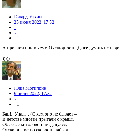
Говард Уткин
25 июня 2022, 17:52
↑
↓
+1
А прогнозы ни к чему. Очевидность. Даже думать не надо.
)))))
Юша Могилкин
6 июня 2022, 17:32
↓
+1
Бац!.. Упал… (С кем оно не бывает –
В детстве многие прыгали с крыш),
Об асфальт головой пизданулся,
Отскочил, резво скорость набрал