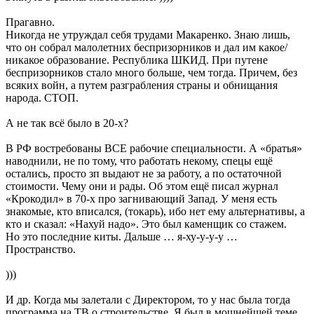
Прагавно.
Никогда не утруждал себя трудами Макаренко. Знаю лишь,
что он собрал малолетних беспризорников и дал им какое/
никакое образование. Республика ШКИД. При путене
беспризорников стало много больше, чем тогда. Причем, без
всяких войн, а путем разграбления страны и обнищания
народа. СТОП.
А не так всё было в 20-х?
В РФ востребованы ВСЕ рабочие специальности. А «братья»
наводнили, не по тому, что работать некому, спецы ещё
остались, просто зп выдают не за работу, а по остаточной
стоимости. Чему они и рады. Об этом ещё писал журнал
«Крокодил» в 70-х про загнивающий Запад. У меня есть
знакомые, кто вписался, (токарь), ибо нет ему альтернативы, а
кто и сказал: «Нахуй надо». Это был каменщик со стажем.
Но это последние киты. Дальше … я-ху-у-у-у …
Пространство.
)))
И др. Когда мы залетали с Директором, то у нас была тогда
программа на ТВ о строительстве. Я был в мощнейшей теме.