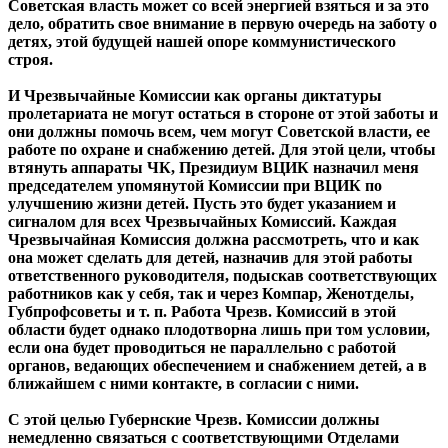
Советская власть может со всей энергией взяться и за это
дело, обратить свое внимание в первую очередь на заботу о
детях, этой будущей нашей опоре коммунистического
строя.
И Чрезвычайные Комиссии как органы диктатуры
пролетариата не могут остаться в стороне от этой заботы и
они должны помочь всем, чем могут Советской власти, ее
работе по охране и снабжению детей. Для этой цели, чтобы
втянуть аппараты ЧК, Президиум ВЦИК назначил меня
председателем упомянутой Комиссии при ВЦИК по
улучшению жизни детей. Пусть это будет указанием и
сигналом для всех Чрезвычайных Комиссий. Каждая
Чрезвычайная Комиссия должна рассмотреть, что и как
она может сделать для детей, назначив для этой работы
ответственного руководителя, подыскав соответствующих
работников как у себя, так и через Компар, Женотделы,
Губпрофсоветы и т. п. Работа Чрезв. Комиссий в этой
области будет однако плодотворна лишь при том условии,
если она будет проводиться не параллельно с работой
органов, ведающих обеспечением и снабжением детей, а в
ближайшем с ними контакте, в согласии с ними.
С этой целью Губернские Чрезв. Комиссии должны
немедленно связаться с соответствующими Отделами