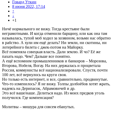
Говард Уткин
8 июня 2022, 17:14
↑
↓
+1
Ничё нормального не вижу. Тогда крестьяне были
неграмотными. И когда отменили барщину, или как она там
называлась, тупой моб ходил за хозяином, возьми нас обратно
в рабство. А хули им ещё делать? Ни земли, ни скотины, ни
лотерейного билета с джек-потом на Майорку.
Всё поменяла совецкая власть. Дали землю. И чо? Её же
пахать надо. Чем? Дальше все понятно.
А ещё вспомним промышленников и банкиров – Морозова,
Второва, Нобеля, Вогау. На них держалась и процветала
Россия, коммунисты всё национализировали. Спустя, почти
100 лет, всё вернулось на круги своя.
Но только есть интернет, и все, сравнительно, продвинутые.
Что-то изменилось? Я не вижу. Толпы долбоёбов хотят жрать,
надеясь на Дерипасок, Абрамовичей и др.
Это всё ваше/наше. Делиться надо. Из моих предков уголь
получился. Где компенсация?
Молитвы – мишура для совсем ебанутых.