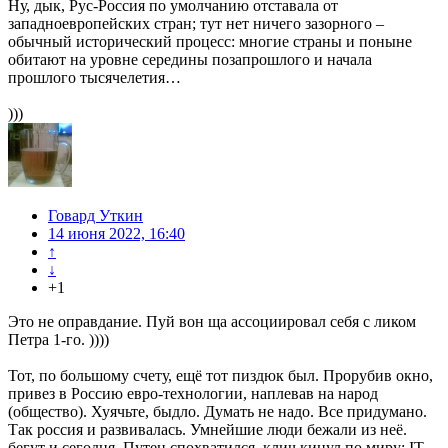
Ну, дык, Рус-Россия по умолчанию отставала от
западноевропейских стран; тут нет ничего зазорного –
обычный исторический процесс: многие страны и поныне
обитают на уровне середины позапрошлого и начала
прошлого тысячелетия…
)))
Говард Уткин
14 июня 2022, 16:40
↑
↓
+1
Это не оправдание. Пуй вон ща ассоциировал себя с ликом
Петра 1-го. ))))
Тот, по большому счету, ещё тот пиздюк был. Прорубив окно,
привез в Россию евро-технологии, наплевав на народ
(общество). Хуячьте, быдло. Думать не надо. Все придумано.
Так россия и развивалась. Умнейшие люди бежали из неё.
бегут и сегодня. Путен спохватился, клич кинул по миру: IT-