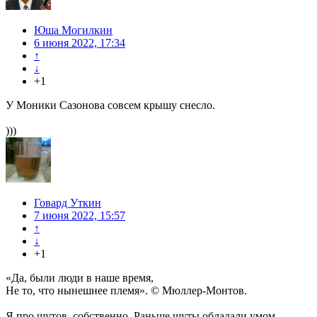
Юша Могилкин
6 июня 2022, 17:34
↑
↓
+1
У Моники Сазонова совсем крышу снесло.
)))
Говард Уткин
7 июня 2022, 15:57
↑
↓
+1
«Да, были люди в наше время,
Не то, что нынешнее племя». © Мюллер-Монтов.
Я про шутов, собственно. Раньше шуты обладали умом,