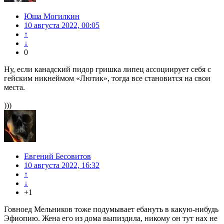
Юша Могилкин
10 августа 2022, 00:05
↑
↓
0
Ну, если канадский пидор гришка липец ассоциирует себя с
гейским никнеймом «Лютик», тогда все становится на свои
места.
)))
Евгений Бесовитов
10 августа 2022, 16:32
↑
↓
+1
Говноед Мельников тоже подумывает ебануть в какую-нибудь
Эфиопию. Жена его из дома выпиздила, никому он тут нах не