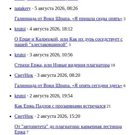
natakery
· 5 августа 2026, 08:26
Галиниада от Воки Шрапа. «Я пришла сюды опять»
3
krutoi
· 4 августа 2026, 18:12
О Ерше и Калрецкой, или Как их дурь соседствует с
нашей "хлестаковщиной"
3
krutoi
· 3 августа 2026, 10:56
Страхи Ержа, или Новые видения плагиатора
19
СветНик
· 3 августа 2026, 08:20
Галиниада от Воки Шрапа. «Я опять сегодни здесь»
6
krutoi
· 2 августа 2026, 19:54
Как Ержь Падлов с прозарянами встречался
21
СветНик
· 2 августа 2026, 15:20
От "авторитета" до плагиатора: карьерная лестница
Ержа
7