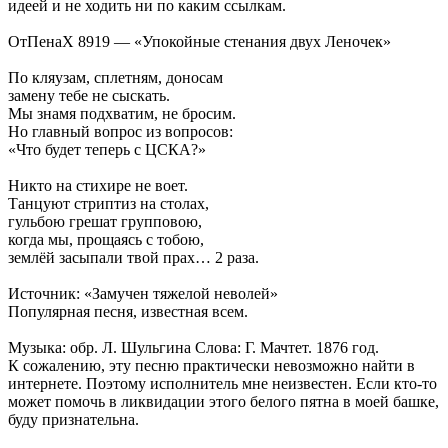
идеей и не ходить ни по каким ссылкам.
ОтПенаХ 8919 — «Упокойные стенания двух Леночек»
По кляузам, сплетням, доносам
замену тебе не сыскать.
Мы знамя подхватим, не бросим.
Но главный вопрос из вопросов:
«Что будет теперь с ЦСКА?»
Никто на стихире не воет.
Танцуют стриптиз на столах,
гульбою грешат групповою,
когда мы, прощаясь с тобою,
землёй засыпали твой прах… 2 раза.
Источник: «Замучен тяжелой неволей»
Популярная песня, известная всем.
Музыка: обр. Л. Шульгина Слова: Г. Мачтет. 1876 год.
К сожалению, эту песню практически невозможно найти в
интернете. Поэтому исполнитель мне неизвестен. Если кто-то
может помочь в ликвидации этого белого пятна в моей башке,
буду признательна.