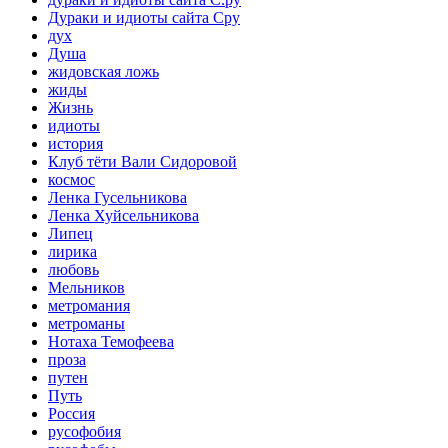
Дураки и идиоты сайта Сру
дух
Душа
жидовская ложь
жиды
Жизнь
идиоты
история
Клуб тёти Вали Сидоровой
космос
Ленка Гусельникова
Ленка Хуйсельникова
Липец
лирика
любовь
Мельников
метромания
метроманы
Нотаха Темофеева
проза
путен
Путь
Россия
русофобия