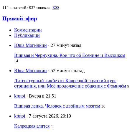
114
читателей · 937 топиков ·
RSS
Прямой эфир
Комментарии
Публикации
Юша Могилкин
· 27 минут назад
Вшивая и Чернухина. Кое-что об Есенине и Высоцком
14
Юша Могилкин
· 52 минуты назад
Литературный ликбез от Калрецкой: краткий курс
отрицания, или Моё продолжение общения с Фомичём
9
krutoi
· Вчера в 21:51
Вшивая ленка. Человек с двойным мозгом
30
krutoi
· 7 августа 2026, 20:19
Калрецкая злится
4