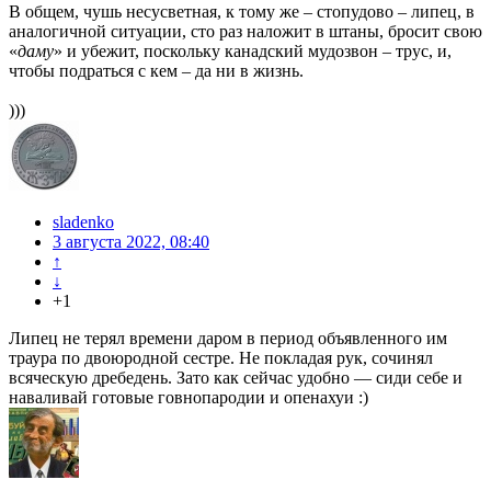
В общем, чушь несусветная, к тому же – стопудово – липец, в
аналогичной ситуации, сто раз наложит в штаны, бросит свою
«
даму
» и убежит, поскольку канадский мудозвон – трус, и,
чтобы подраться с кем – да ни в жизнь.
)))
sladenko
3 августа 2022, 08:40
↑
↓
+1
Липец не терял времени даром в период объявленного им
траура по двоюродной сестре. Не покладая рук, сочинял
всяческую дребедень. Зато как сейчас удобно — сиди себе и
наваливай готовые говнопародии и опенахуи :)