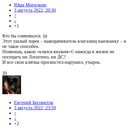
Юша Могилкин
3 августа 2022, 20:30
↑
↓
+1
Кто бы сомневался. )))
Этот ушлый хорек – выворачиватель влагалищ наизнанку – и
не такое способен.
Помнишь, какон «клялся внуком»© никогда в жизни не
посещать ни Лопатино, ни ДС?
И все свои клятвы просвистел-нарушил, утырок.
)))
Евгений Бесовитов
3 августа 2022, 23:59
↑
↓
+2