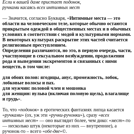
Если к вашей даме пристает подонок,
ручками касаясь всех интимных мест
— Значится, согласно Букваря, «
Интимные места — это
области на человеческом теле, которые обычно остаются
прикрытым одеждой в общественных местах и в обычных
условиях в соответствии с модой и культурными нормами.
В некоторых культурах раскрытие этих частей считается
религиозным преступлением.
Определения различаются, но это, в первую очередь, части,
участвующие в сексуальном возбуждении, продолжении
рода и выведении экскрементов и связанных с ними
веществ, в том числе:
для обоих полов: ягодицы, анус, промежность, лобок,
лобковые волосы и пах.
для мужчин: половой член и мошонка
для женщин: вульва (включая половую щель), влагалище
и грудь
».
То, что «
подонок
» в еротических фантазиях липца касается
«
ручками
» (ох, уж эти «
ручки-ручонки
»), сразу «
всех
интимных мест
» — оно выглядит более, чем дико: «
мест
»-то
— несколько штук (некоторые из них — внутренние), а
ручонок-то – всего «
обе-две
»©.