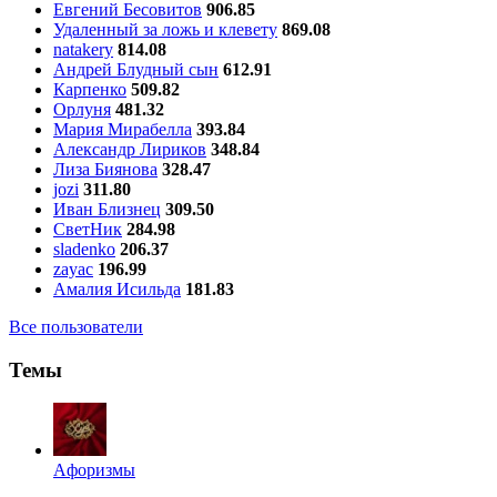
Евгений Бесовитов
906.85
Удаленный за ложь и клевету
869.08
natakery
814.08
Андрей Блудный сын
612.91
Карпенко
509.82
Орлуня
481.32
Мария Мирабелла
393.84
Александр Лириков
348.84
Лиза Биянова
328.47
jozi
311.80
Иван Близнец
309.50
СветНик
284.98
sladenko
206.37
zayac
196.99
Амалия Исильда
181.83
Все пользователи
Темы
Aфоризмы