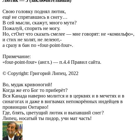
Лютик — 5 (заключительный)
Свою головку поднял лютик,
ещё не спрятавшись в снегу…
В сей мысли, скажут, много мути?
Пожалуй, спорить не могу.
Но, стОит что сказать смелее — мне говорят: не «комильфо»,
и стих не холят, не лелеют,-
а сразу в бан по «four-point-four».
Примечание:
«four-point-four» (англ.) — п.4.4 Правил сайта.
© Copyright: Григорий Липец, 2022
Во, мудак кривоногий!
Когда же его Бог то приберёт?
Вся Канада наверно молится и в церквях и в мечетях и в
синагогах и даже в вигвамах непокорённых индейцев в
провинции Онтарио!
Где, блять, цветущий лютик и выпавший снег?
Липец, носатый ты пидор, учи мат часть!