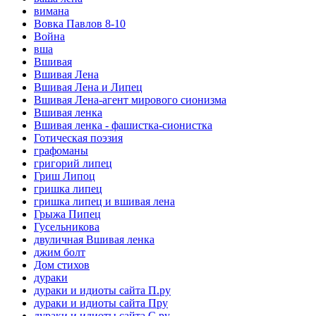
вимана
Вовка Павлов 8-10
Война
вша
Вшивая
Вшивая Лена
Вшивая Лена и Липец
Вшивая Лена-агент мирового сионизма
Вшивая ленка
Вшивая ленка - фашистка-сионистка
Готическая поэзия
графоманы
григорий липец
Гриш Липоц
гришка липец
гришка липец и вшивая лена
Грыжа Пипец
Гусельникова
двуличная Вшивая ленка
джим болт
Дом стихов
дураки
дураки и идиоты сайта П.ру
дураки и идиоты сайта Пру
дураки и идиоты сайта С.ру