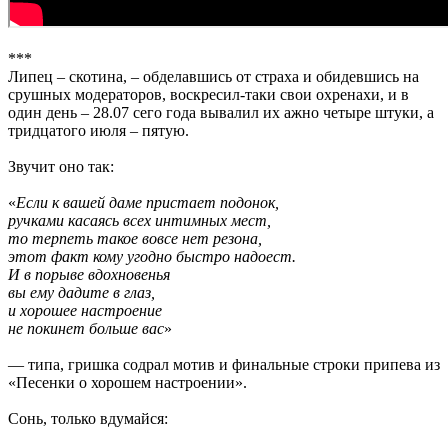
***
Липец – скотина, – обделавшись от страха и обидевшись на
срушных модераторов, воскресил-таки свои охренахи, и в
один день – 28.07 сего года вывалил их ажно четыре штуки, а
тридцатого июля – пятую.
Звучит оно так:
«
Если к вашей даме пристает подонок,
ручками касаясь всех интимных мест,
то терпеть такое вовсе нет резона,
этот факт кому угодно быстро надоест.
И в порыве вдохновенья
вы ему дадите в глаз,
и хорошее настроение
не покинет больше вас
»
— типа, гришка содрал мотив и финальные строки припева из
«Песенки о хорошем настроении».
Сонь, только вдумайся: