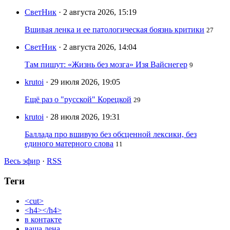
СветНик
· 2 августа 2026, 15:19
Вшивая ленка и ее патологическая боязнь критики
27
СветНик
· 2 августа 2026, 14:04
Там пишут: «Жизнь без мозга» Изя Вайснегер
9
krutoi
· 29 июля 2026, 19:05
Ещё раз о "русской" Корецкой
29
krutoi
· 28 июля 2026, 19:31
Баллада про вшивую без обсценной лексики, без
единого матерного слова
11
Весь эфир
·
RSS
Теги
<cut>
<h4></h4>
в контакте
ваша лена