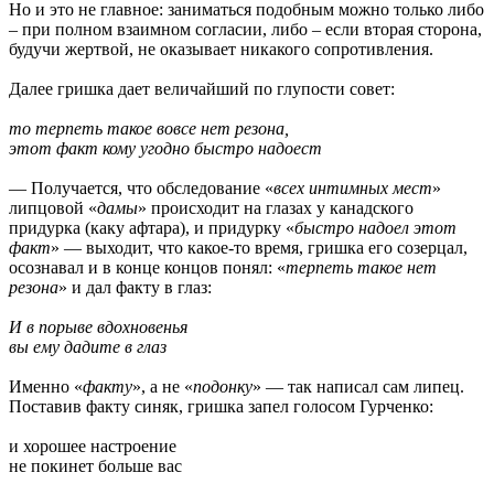
Но и это не главное: заниматься подобным можно только либо
– при полном взаимном согласии, либо – если вторая сторона,
будучи жертвой, не оказывает никакого сопротивления.
Далее гришка дает величайший по глупости совет:
то терпеть такое вовсе нет резона,
этот факт кому угодно быстро надоест
— Получается, что обследование «
всех интимных мест
»
липцовой «
дамы
» происходит на глазах у канадского
придурка (каку афтара), и придурку «
быстро надоел этот
факт
» — выходит, что какое-то время, гришка его созерцал,
осознавал и в конце концов понял: «
терпеть такое нет
резона
» и дал факту в глаз:
И в порыве вдохновенья
вы ему дадите в глаз
Именно «
факту
», а не «
подонку
» — так написал сам липец.
Поставив факту синяк, гришка запел голосом Гурченко:
и хорошее настроение
не покинет больше вас