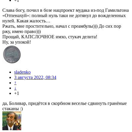
+1
Слава богу, почил в бозе нацпроект мудака из-под Гамильтона
«Отпенахуй»: полный нуль таки не дотянул до вожделенных
нулей. Какая жалость…
Ржать, мне простительно, начал с преамбулы))) До сих пор
ржу, имею право)))
Прощай, КАПСЛОЧНОЕ имхо, стукач делита!
Ну, за упокой!
sladenko
3 августа 2022, 08:34
↑
↓
+1
да, Боливар, придётся в скорбном веселье сдвинуть гранёные
стаканы :)