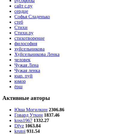
русофобы
сайт с.ру
сердце
Софья Сладенько
стеб
Стихи
Стихи.ру
стихотворение
философия
хуйсельникова
Хуйсельникова Ленка
человек
Чужая Лена
Чужая ленка
юар. пуй
юмор
ёрш
Активные авторы
Юша Могилкин
2306.86
Говард Уткин
1837.46
koss1967
1332.27
Dfyz
1063.84
krutoi
931.54