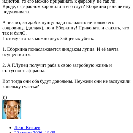
идиотов, то его можно приравнять к фараону, не так ли.
Вроде, с фараоном хоронили и его слуг? Еборкина раньше ему
подмахивала.
А значит,
во гроб
к лупцу надо положить не только его
сокровища (дилдак), но и Еборкину! Прикопать и сказать, что
так и былО.
Потому что так можно двух Зайцевых убить:
1. Еборкина понаслаждается дилдаком лупца. И её мечта
осуществится.
2. А Г.Лупец получит раба в свою загробную жизнь и
статусность фараона.
Вот тогда они оба будут довольны. Неужели они не заслужили
капельку счастья?
)))
Леон Китаев
22 марта 2026, 18:35