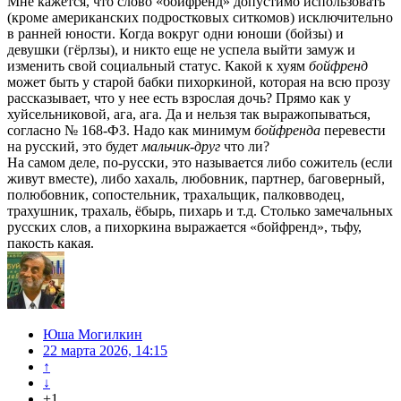
Мне кажется, что слово «бойфренд» допустимо использовать
(кроме американских подростковых ситкомов) исключительно
в ранней юности. Когда вокруг одни юноши (бойзы) и
девушки (гёрлзы), и никто еще не успела выйти замуж и
изменить свой социальный статус. Какой к хуям
бойфренд
может быть у старой бабки пихоркиной, которая на всю прозу
рассказывает, что у нее есть взрослая дочь? Прямо как у
хуйсельниковой, ага, ага. Да и нельзя так выражопываться,
согласно № 168-ФЗ. Надо как минимум
бойфренда
перевести
на русский, это будет
мальчик-друг
что ли?
На самом деле, по-русски, это называется либо сожитель (если
живут вместе), либо хахаль, любовник, партнер, баговерный,
полюбовник, сопостельник, трахальщик, палковводец,
трахушник, трахаль, ёбырь, пихарь и т.д. Столько замечальных
русских слов, а пихоркина выражается «бойфренд», тьфу,
пакость какая.
Юша Могилкин
22 марта 2026, 14:15
↑
↓
+1