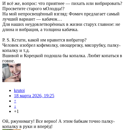
И всё же, вопрос: что приятнее — пихать или вибрировать?
Просветите старого мОлодца!?
На мой непросвещённый взгляд: Фомич предлагает самый
лучший вариант — кабачок…
Для наших неудовлетворённых в жизни старух главное: не
длина и вибрация, а толщина кабачка.
P. S. Кстати, какой им нравится вибратор?
Человек изобрел кофемолку, овощерезку, мясорубку, палку-
копалку и т.д.
Вшивой и Корецкой подошла бы копалка. Любят копаться в
говне.
krutoi
18 марта 2026, 19:25
↑
↓
+1
Ой, ржунимагу! Все верно! А этим бабкам точно палку-
копалку в руки и вперёд!