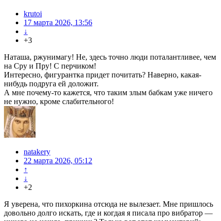
krutoi
17 марта 2026, 13:56
↓
+3
Наташа, ржунимагу! Не, здесь точно люди поталантливее, чем
на Сру и Пру! С перчиком!
Интересно, фигурантка придет почитать? Наверно, какая-
нибудь подруга ей доложит.
А мне почему-то кажется, что таким злым бабкам уже ничего
не нужно, кроме слабительного!
natakery
22 марта 2026, 05:12
↑
↓
+2
Я уверена, что пихоркина отсюда не вылезает. Мне пришлось
довольно долго искать, где и когдая я писала про вибратор —