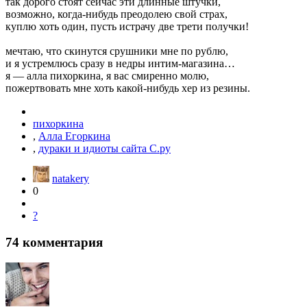
так дорого стоят сейчас эти длинные штучки,
возможно, когда-нибудь преодолею свой страх,
куплю хоть один, пусть истрачу две трети получки!
мечтаю, что скинутся срушники мне по рублю,
и я устремлюсь сразу в недры интим-магазина…
я — алла пихоркина, я вас смиренно молю,
пожертвовать мне хоть какой-нибудь хер из резины.
пихоркина
,
Алла Егоркина
,
дураки и идиоты сайта С.ру
natakery
0
?
74
комментария