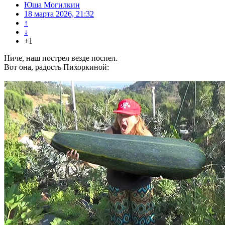
Юша Могилкин
18 марта 2026, 21:32
↑
↓
+1
Ниче, наш пострел везде поспел.
Вот она, радость Пихоркиной: