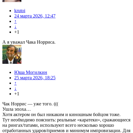
krutoi
24 марта 2026, 12:47
↑
↓
+1
А я уважал Чака Норриса.
Юша Могилкин
25 марта 2026, 18:25
↑
↓
+1
Чак Норрис — уже того. (((
Ушла эпоха…
Хотя актером он был никаким и киношным бойцом тоже.
Тут необходимо пояснить: реальные «каратеки», сражающиеся
на рингах/татами, используют всего несколько хорошо
отработанных ударов/приемов и минимум импровизации. Для