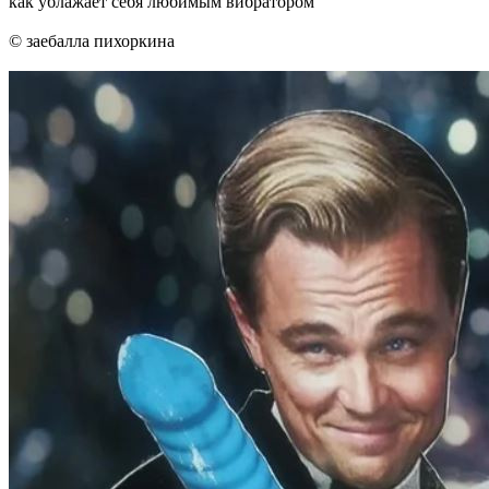
как ублажает себя любимым вибратором
© заебалла пихоркина