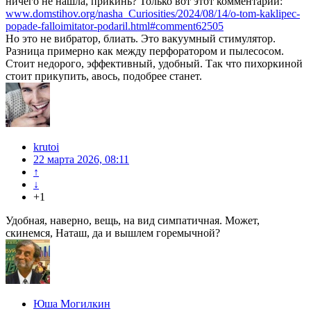
ничего не нашла, прикинь? Только вот этот комментарий:
www.domstihov.org/nasha_Curiosities/2024/08/14/o-tom-kaklipec-
popade-falloimitator-podaril.html#comment62505
Но это не вибратор, блиать. Это вакуумный стимулятор.
Разница примерно как между перфоратором и пылесосом.
Стоит недорого, эффективный, удобный. Так что пихоркиной
стоит прикупить, авось, подобрее станет.
krutoi
22 марта 2026, 08:11
↑
↓
+1
Удобная, наверно, вещь, на вид симпатичная. Может,
скинемся, Наташ, да и вышлем горемычной?
Юша Могилкин