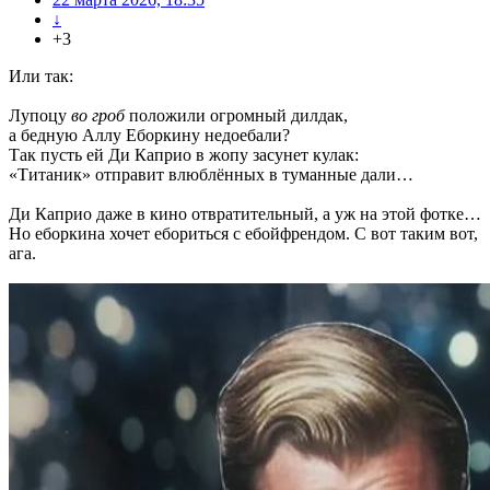
↓
+3
Или так:
Лупоцу
во гроб
положили огромный дилдак,
а бедную Аллу Еборкину недоебали?
Так пусть ей Ди Каприо в жопу засунет кулак:
«Титаник» отправит влюблённых в туманные дали…
Ди Каприо даже в кино отвратительный, а уж на этой фотке…
Но еборкина хочет ебориться с ебойфрендом. С вот таким вот,
ага.