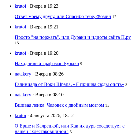
krutoi
· Вчера в 19:23
Ответ моему другу, или Спасибо тебе, Фомич
12
krutoi
· Вчера в 19:21
Просто "на поржать", или Дураки и идиоты сайта П.ру
15
krutoi
· Вчера в 19:20
Находчивый графоман Бузыка
9
natakery
· Вчера в 08:26
Галиниада от Воки Шрапа. «Я пришла сюды опять»
3
natakery
· Вчера в 08:10
Вшивая ленка. Человек с двойным мозгом
15
krutoi
· 4 августа 2026, 18:12
О Ерше и Калрецкой, или Как их дурь соседствует с
нашей "хлестаковщиной"
3