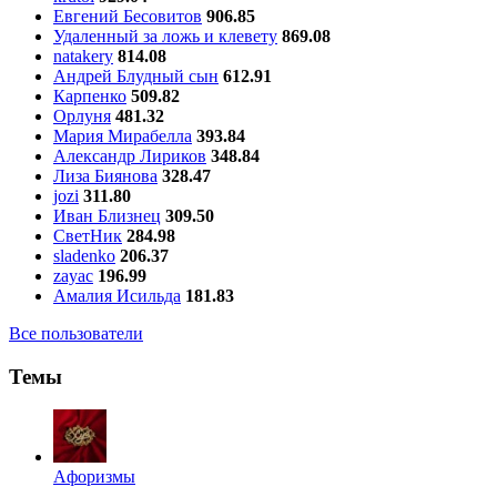
Евгений Бесовитов
906.85
Удаленный за ложь и клевету
869.08
natakery
814.08
Андрей Блудный сын
612.91
Карпенко
509.82
Орлуня
481.32
Мария Мирабелла
393.84
Александр Лириков
348.84
Лиза Биянова
328.47
jozi
311.80
Иван Близнец
309.50
СветНик
284.98
sladenko
206.37
zayac
196.99
Амалия Исильда
181.83
Все пользователи
Темы
Aфоризмы