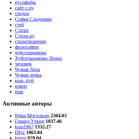
русофобы
сайт с.ру
сердце
Софья Сладенько
стеб
Стихи
Стихи.ру
стихотворение
философия
хуйсельникова
Хуйсельникова Ленка
человек
Чужая Лена
Чужая ленка
юар. пуй
юмор
ёрш
Активные авторы
Юша Могилкин
2304.03
Говард Уткин
1837.46
koss1967
1332.27
Dfyz
1063.84
krutoi
929.04