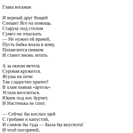
Глава восьмая
И верный друг Кощей
Спешит Яге на помощь.
Старуху под столом
Сумел он отыскать
— Не нужно ей врачей,
Пусть бабка впала в кому,
Похмелится пивком
И станет вновь летать.
А за окном метель
Суровая кружится.
Ягуша на печи
Так сладостно храпит!
В хлам пьяная «артель»
Устала веселиться.
Юшок под нос бурчит,
И Настенька не спит.
— Сейчас бы кислых щей
С грибами и капустой,
И сливок бы туда — Была бы вкуснота!
И чтоб погорячей,