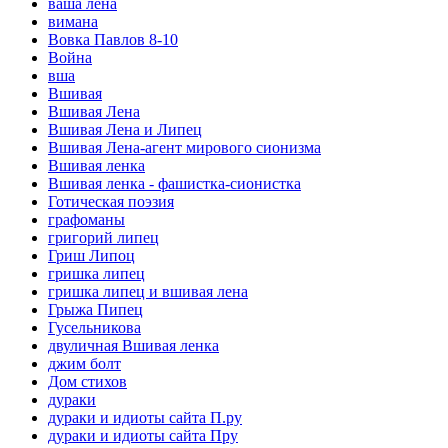
ваша лена
вимана
Вовка Павлов 8-10
Война
вша
Вшивая
Вшивая Лена
Вшивая Лена и Липец
Вшивая Лена-агент мирового сионизма
Вшивая ленка
Вшивая ленка - фашистка-сионистка
Готическая поэзия
графоманы
григорий липец
Гриш Липоц
гришка липец
гришка липец и вшивая лена
Грыжа Пипец
Гусельникова
двуличная Вшивая ленка
джим болт
Дом стихов
дураки
дураки и идиоты сайта П.ру
дураки и идиоты сайта Пру