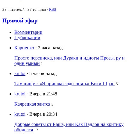
38
читателей · 37 топиков ·
RSS
Прямой эфир
Комментарии
Публикации
Карпенко
· 2 часа назад
Просто переписка, или Дураки и идиоты Прозы. ру и
один умный
1
krutoi
· 5 часов назад
Там пишут: «Я пришла сюды опять» Воки Шрап
51
krutoi
· Вчера в 21:48
Калрецкая злится
3
krutoi
· Вчера в 20:34
Добрые советы от Ерша, или Как Падлов на критику
обиделся
12