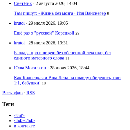
СветНик
· 2 августа 2026, 14:04
Там пишут: «Жизнь без мозга» Изя Вайснегер
9
krutoi
· 29 июля 2026, 19:05
Ещё раз о "русской" Корецкой
29
krutoi
· 28 июля 2026, 19:31
Баллада про вшивую без обсценной лексики, без
единого матерного слова
11
Юша Могилкин
· 28 июля 2026, 18:44
Как Калрецкая и Вша Лена на правду обиделись, или
1:1, бабушки!
18
Весь эфир
·
RSS
Теги
<cut>
<h4></h4>
в контакте