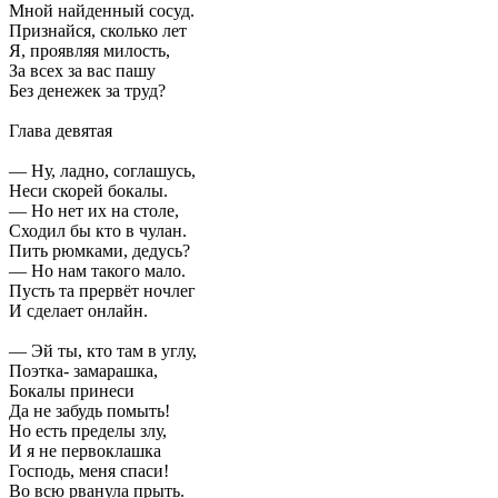
Мной найденный сосуд.
Признайся, сколько лет
Я, проявляя милость,
За всех за вас пашу
Без денежек за труд?
Глава девятая
— Ну, ладно, соглашусь,
Неси скорей бокалы.
— Но нет их на столе,
Сходил бы кто в чулан.
Пить рюмками, дедусь?
— Но нам такого мало.
Пусть та прервёт ночлег
И сделает онлайн.
— Эй ты, кто там в углу,
Поэтка- замарашка,
Бокалы принеси
Да не забудь помыть!
Но есть пределы злу,
И я не первоклашка
Господь, меня спаси!
Во всю рванула прыть.