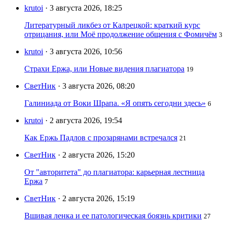
krutoi
· 3 августа 2026, 18:25
Литературный ликбез от Калрецкой: краткий курс
отрицания, или Моё продолжение общения с Фомичём
3
krutoi
· 3 августа 2026, 10:56
Страхи Ержа, или Новые видения плагиатора
19
СветНик
· 3 августа 2026, 08:20
Галиниада от Воки Шрапа. «Я опять сегодни здесь»
6
krutoi
· 2 августа 2026, 19:54
Как Ержь Падлов с прозарянами встречался
21
СветНик
· 2 августа 2026, 15:20
От "авторитета" до плагиатора: карьерная лестница
Ержа
7
СветНик
· 2 августа 2026, 15:19
Вшивая ленка и ее патологическая боязнь критики
27