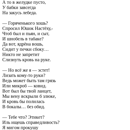
А то в желудке пусто,
У бабки завсегда
На закусь лебеда.
— Горяченького хошь?
Спросил Юшок Настёху,-
Чтоб был и пьян, и сыт,
И шнобель в табаке?
Да вот, ядрёна вошь,
Сидит у печки сбоку…
Никто не запретит
Слизнуть кровь на руке.
— Но всё же я — эстет!
Лизать кому-то руки?
Ведь может быть там грязь
Или микроб — ковид.
Вот был бы твой ланцет,
Мы вену вскрыли б злюке,
И кровь бы полилась
В бокалы… без обид.
— Тебе что? Этикет?
Иль ищешь справедливость?
Я мигом прокушу