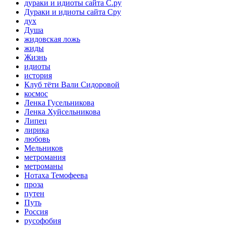
дураки и идиоты сайта С.ру
Дураки и идиоты сайта Сру
дух
Душа
жидовская ложь
жиды
Жизнь
идиоты
история
Клуб тёти Вали Сидоровой
космос
Ленка Гусельникова
Ленка Хуйсельникова
Липец
лирика
любовь
Мельников
метромания
метроманы
Нотаха Темофеева
проза
путен
Путь
Россия
русофобия