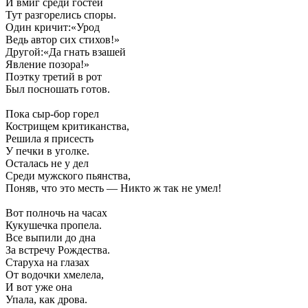
И вмиг среди гостей
Тут разгорелись споры.
Один кричит:«Урод
Ведь автор сих стихов!»
Другой:«Да гнать взашей
Явление позора!»
Поэтку третий в рот
Был посношать готов.
Пока сыр-бор горел
Кострищем критиканства,
Решила я присесть
У печки в уголке.
Осталась не у дел
Среди мужского пьянства,
Поняв, что это месть — Никто ж так не умел!
Вот полночь на часах
Кукушечка пропела.
Все выпили до дна
За встречу Рождества.
Старуха на глазах
От водочки хмелела,
И вот уже она
Упала, как дрова.