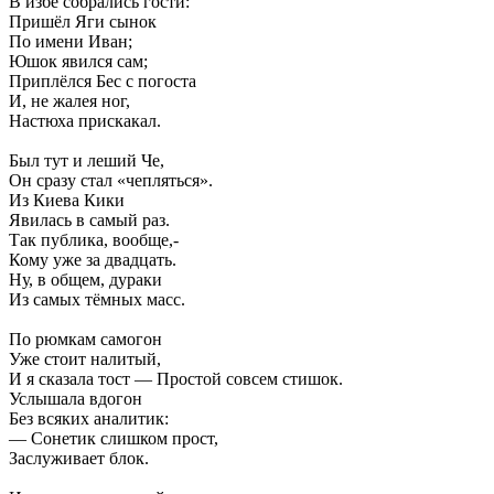
В избе собрались гости:
Пришёл Яги сынок
По имени Иван;
Юшок явился сам;
Приплёлся Бес с погоста
И, не жалея ног,
Настюха прискакал.
Был тут и леший Че,
Он сразу стал «чепляться».
Из Киева Кики
Явилась в самый раз.
Так публика, вообще,-
Кому уже за двадцать.
Ну, в общем, дураки
Из самых тёмных масс.
По рюмкам самогон
Уже стоит налитый,
И я сказала тост — Простой совсем стишок.
Услышала вдогон
Без всяких аналитик:
— Сонетик слишком прост,
Заслуживает блок.