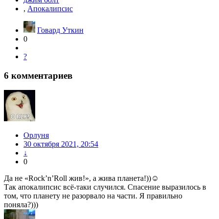
,
Апокалипсис
Говард Уткин
0
?
6
комментариев
Орлуня
30 октября 2021, 20:54
↓
0
Да не «Rock’n’Roll жив!», а жива планета!))☺
Так апокалипсис всё-таки случился. Спасение выразилось в
том, что планету не разорвало на части. Я правильно
поняла?)))