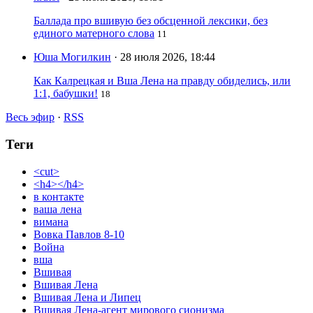
Баллада про вшивую без обсценной лексики, без
единого матерного слова
11
Юша Могилкин
· 28 июля 2026, 18:44
Как Калрецкая и Вша Лена на правду обиделись, или
1:1, бабушки!
18
Весь эфир
·
RSS
Теги
<cut>
<h4></h4>
в контакте
ваша лена
вимана
Вовка Павлов 8-10
Война
вша
Вшивая
Вшивая Лена
Вшивая Лена и Липец
Вшивая Лена-агент мирового сионизма