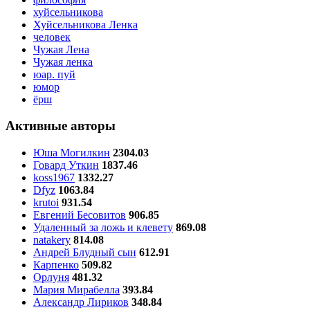
хуйсельникова
Хуйсельникова Ленка
человек
Чужая Лена
Чужая ленка
юар. пуй
юмор
ёрш
Активные авторы
Юша Могилкин
2304.03
Говард Уткин
1837.46
koss1967
1332.27
Dfyz
1063.84
krutoi
931.54
Евгений Бесовитов
906.85
Удаленный за ложь и клевету
869.08
natakery
814.08
Андрей Блудный сын
612.91
Карпенко
509.82
Орлуня
481.32
Мария Мирабелла
393.84
Александр Лириков
348.84