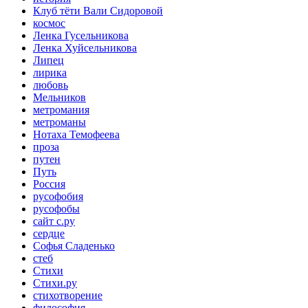
Клуб тёти Вали Сидоровой
космос
Ленка Гусельникова
Ленка Хуйсельникова
Липец
лирика
любовь
Мельников
метромания
метроманы
Нотаха Темофеева
проза
путен
Путь
Россия
русофобия
русофобы
сайт с.ру
сердце
Софья Сладенько
стеб
Стихи
Стихи.ру
стихотворение
философия