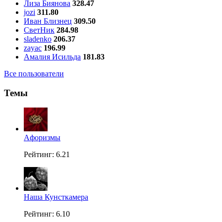
Лиза Биянова
328.47
jozi
311.80
Иван Близнец
309.50
СветНик
284.98
sladenko
206.37
zayac
196.99
Амалия Исильда
181.83
Все пользователи
Темы
Aфоризмы
Рейтинг: 6.21
Наша Кунсткамера
Рейтинг: 6.10