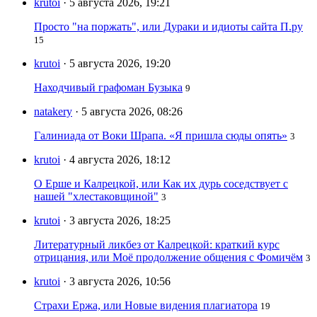
krutoi
· 5 августа 2026, 19:21
Просто "на поржать", или Дураки и идиоты сайта П.ру
15
krutoi
· 5 августа 2026, 19:20
Находчивый графоман Бузыка
9
natakery
· 5 августа 2026, 08:26
Галиниада от Воки Шрапа. «Я пришла сюды опять»
3
krutoi
· 4 августа 2026, 18:12
О Ерше и Калрецкой, или Как их дурь соседствует с
нашей "хлестаковщиной"
3
krutoi
· 3 августа 2026, 18:25
Литературный ликбез от Калрецкой: краткий курс
отрицания, или Моё продолжение общения с Фомичём
3
krutoi
· 3 августа 2026, 10:56
Страхи Ержа, или Новые видения плагиатора
19