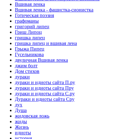
Вшивая ленка
Вшивая ленка - фашистка-сионистка
Готическая поэзия
графоманы
григорий липец
Гриш Липоц
гришка липец
гришка липец и вшивая лена
Грыжа Пипец
Гусельникова
двуличная Вшивая ленка
джим болт
Дом стихов
дураки
дураки и идиоты сайта П.ру
дураки и идиоты сайта Пру
дураки и идиоты сайта С.ру
Дураки и идиоты сайта Сру
дух
Душа
жидовская ложь
жиды
Жизнь
идиоты
история