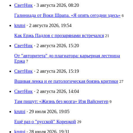
СветНик
· 3 августа 2026, 08:20
Галиниада от Воки Шрапа. «Я опять сегодни здесь»
6
krutoi
· 2 августа 2026, 19:54
Как Ержь Падлов с прозарянами встречался
21
СветНик
· 2 августа 2026, 15:20
От "авторитета" до плагиатора: карьерная лестница
Ержа
7
СветНик
· 2 августа 2026, 15:19
Вшивая ленка и ее патологическая боязнь критики
27
СветНик
· 2 августа 2026, 14:04
Там пишут: «Жизнь без мозга» Изя Вайснегер
9
krutoi
· 29 июля 2026, 19:05
Ещё раз о "русской" Корецкой
29
krutoi
· 28 июля 2026, 19:31