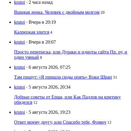
krutoi
· 2 часа назад
Вшивая ленка. Человек с двойным мозгом
20
krutoi
· Вчера в 20:19
Калрецкая злится
4
krutoi
· Вчера в 20:07
Просто переписка, или Дураки и идиоты сайта Пр. ру, и
один умный
8
krutoi
· 6 августа 2026, 07:25
Там пишут: «Я пришла сюды опять» Воки Шрап
51
krutoi
· 5 августа 2026, 20:34
Добрые советы от Ерша, или Как Падлов на критику
обиделся
12
krutoi
· 5 августа 2026, 19:23
Ответ моему другу, или Спасибо тебе, Фомич
12