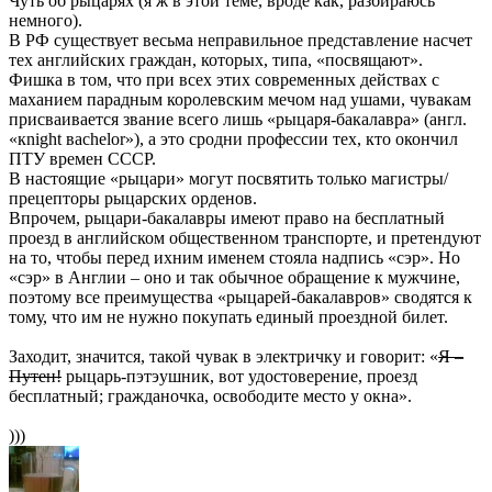
Чуть об рыцарях (я ж в этой теме, вроде как, разбираюсь
немного).
В РФ существует весьма неправильное представление насчет
тех английских граждан, которых, типа, «посвящают».
Фишка в том, что при всех этих современных действах с
маханием парадным королевским мечом над ушами, чувакам
присваивается звание всего лишь «рыцаря-бакалавра» (англ.
«кnight вachelor»), а это сродни профессии тех, кто окончил
ПТУ времен СССР.
В настоящие «рыцари» могут посвятить только магистры/
прецепторы рыцарских орденов.
Впрочем, рыцари-бакалавры имеют право на бесплатный
проезд в английском общественном транспорте, и претендуют
на то, чтобы перед ихним именем стояла надпись «сэр». Но
«сэр» в Англии – оно и так обычное обращение к мужчине,
поэтому все преимущества «рыцарей-бакалавров» сводятся к
тому, что им не нужно покупать единый проездной билет.
Заходит, значится, такой чувак в электричку и говорит: «
Я –
Путен!
рыцарь-пэтэушник, вот удостоверение, проезд
бесплатный; гражданочка, освободите место у окна».
)))