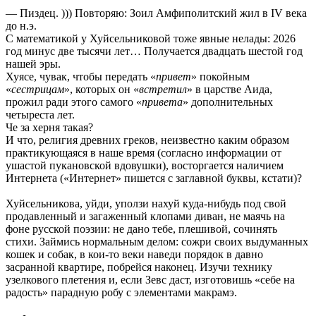
— Пиздец. ))) Повторяю: Зоил Амфиполитский жил в IV века
до н.э.
С математикой у Хуйсельниковой тоже явные нелады: 2026
год минус две тысячи лет… Получается двадцать шестой год
нашей эры.
Хуясе, чувак, чтобы передать «
привет
» покойным
«
сестрицам
», которых он «
встретил
» в царстве Аида,
прожил ради этого самого «
привета
» дополнительных
четыреста лет.
Че за херня такая?
И что, религия древних греков, неизвестно каким образом
практикующаяся в наше время (согласно информации от
ушастой пукановской вдовушки), восторгается наличием
Интернета («Интернет» пишется с заглавной буквы, кстати)?
Хуйсельникова, уйди, уползи нахуй куда-нибудь под свой
продавленный и загаженный клопами диван, не маячь на
фоне русской поэзии: не дано тебе, плешивой, сочинять
стихи. Займись нормальным делом: сожри своих выдуманных
кошек и собак, в кои-то веки наведи порядок в давно
засранной квартире, побрейся наконец. Изучи технику
узелкового плетения и, если Зевс даст, изготовишь «себе на
радость» парадную робу с элементами макрамэ.