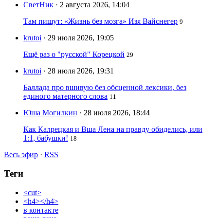
СветНик
· 2 августа 2026, 14:04
Там пишут: «Жизнь без мозга» Изя Вайснегер
9
krutoi
· 29 июля 2026, 19:05
Ещё раз о "русской" Корецкой
29
krutoi
· 28 июля 2026, 19:31
Баллада про вшивую без обсценной лексики, без
единого матерного слова
11
Юша Могилкин
· 28 июля 2026, 18:44
Как Калрецкая и Вша Лена на правду обиделись, или
1:1, бабушки!
18
Весь эфир
·
RSS
Теги
<cut>
<h4></h4>
в контакте