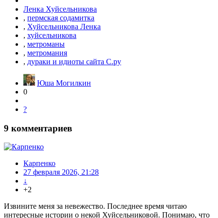
Ленка Хуйсельникова
,
пермская содамитка
,
Хуйсельникова Ленка
,
хуйсельникова
,
метроманы
,
метромания
,
дураки и идиоты сайта С.ру
Юша Могилкин
0
?
9
комментариев
Карпенко
27 февраля 2026, 21:28
↓
+2
Извините меня за невежество. Последнее время читаю
интересные истории о некой Хуйсельниковой. Понимаю, что