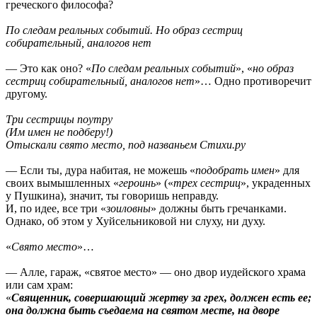
греческого философа?
По следам реальных событий. Но образ сестриц
собирательный, аналогов нет
— Это как оно? «
По следам реальных событий
», «
но образ
сестриц собирательный, аналогов нет
»… Одно противоречит
другому.
Три сестрицы поутру
(Им имен не подберу!)
Отыскали свято место, под названьем Стихи.ру
— Если ты, дура набитая, не можешь «
подобрать имен
» для
своих вымышленных «
героинь
» («
трех сестриц
», украденных
у Пушкина), значит, ты говоришь неправду.
И, по идее, все три «
зоиловны
» должны быть гречанками.
Однако, об этом у Хуйсельниковой ни слуху, ни духу.
«
Свято место
»…
— Алле, гараж, «святое место» — оно двор иудейского храма
или сам храм:
«
Священник, совершающий жертву за грех, должен есть ее;
она должна быть съедаема на святом месте, на дворе