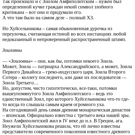
Так произошло и с Зоилом Амфиполитским – нужен был
определенной кучке граждан некий символ злобного
критикана – вот они и придумали его.
А что там было на самом деле – полный ХЗ.
Но Хуйсельникова – самая обыкновенная дурочка из
переулочка, считающая истиной во всех инстанциях любой
недоказанный и непроверенный распространенный штамп.
Зоиловны
— «
Зоиловны
» – они, как бы, потомки некоего Зоила.
Может, Зоила — патриарха Александрийского, а может, Зоила
Первого Дикайоса – греко-индусского царя, Зоила Второго
Сотера – коллегу последнего, али даже их последователя —
Зоила Третьего…
Но, допустим, чисто гипотетически, все-таки, потомки
вышеупомянутого Зоила Амфиполитского – ведь это
единственный Зоил, про которого Хуйсельникова что-то где-
то когда-то слышала самым краем огромного уха.
На сегодняшний день самая древняя монархическая династия
– японская. Официально известна с третьего века нашей эры.
Зоил Амфиполитский жил в IV веке до н.э. В Греции, ага.
Неужели Хуйсельникова решила, что ей лично известны
представители современного поколения известного древнего