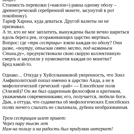
Стоимость перевозки («навлон») равна одному оболу –
древнегреческой серебренной монете, засунутой в рот
покойнику).
Тариф Харона, куда деваться. Другой валюты он не
признавал.
А те, кто не мог заплатить, вынуждены были вечно шариться
вдоль берега рек, огораживающих царство мертвых.
Вопрос: где «
три сестрицы
» взяли каждая по оболу? Они
разве, «
поутру, отыскав свято место, под названьем
Стихи.ру
», предчувствовали свою скорую коллективную
смерть и закупили у нумизматов каждая по монетке?
Бред какой-то.
Однако… Откуда у Хуйсельниковой уверенность, что Зоил
Амфиполитский попал именно в царство Аида, а не в
мифологический греческий «рай» — Елисейские поля
(Элизий)? Он же был одаренным философом и критиком,
уважаемым современниками; его, получается, любили боги.
Дык, а оттуда, что содамитка об мифологических Елисейских
полях ничего слыхать не слыхивала, дубина необразованная.
Трем сестрицам шлет привет:
Через пару тысяч лет
Нам на пользу и на радость был придуман интернет!