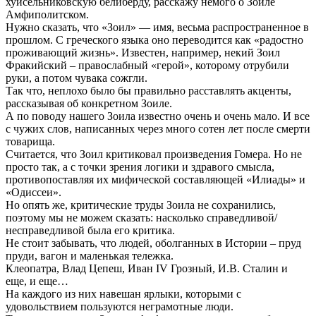
хуйсельниковскую белиберду, расскажу немого о Зоиле
Амфиполитском.
Нужно сказать, что «Зоил» — имя, весьма распространенное в
прошлом. С греческого языка оно переводится как «радостно
проживающий жизнь». Известен, например, некий Зоил
Фракийский – правослабный «герой», которому отрубили
руки, а потом чувака сожгли.
Так что, неплохо было бы правильно расставлять акценты,
рассказывая об конкретном Зоиле.
А по поводу нашего Зоила известно очень и очень мало. И все
с чужих слов, написанных через много сотен лет после смерти
товарища.
Считается, что Зоил критиковал произведения Гомера. Но не
просто так, а с точки зрения логики и здравого смысла,
противопоставляя их мифической составляющей «Илиады» и
«Одиссеи».
Но опять же, критические труды Зоила не сохранились,
поэтому мы не можем сказать: насколько справедливой/
несправедливой была его критика.
Не стоит забывать, что людей, оболганных в Истории – пруд
пруди, вагон и маленькая тележка.
Клеопатра, Влад Цепеш, Иван IV Грозный, И.В. Сталин и
еще, и еще…
На каждого из них навешан ярлыки, которыми с
удовольствием пользуются неграмотные люди.