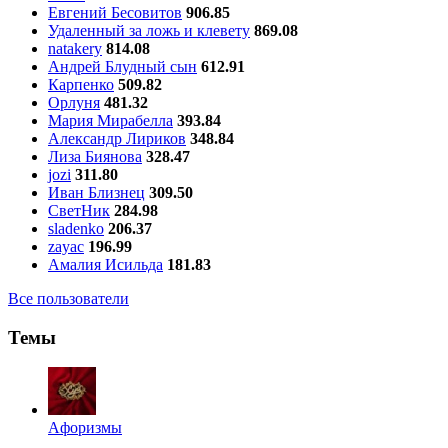
Евгений Бесовитов
906.85
Удаленный за ложь и клевету
869.08
natakery
814.08
Андрей Блудный сын
612.91
Карпенко
509.82
Орлуня
481.32
Мария Мирабелла
393.84
Александр Лириков
348.84
Лиза Биянова
328.47
jozi
311.80
Иван Близнец
309.50
СветНик
284.98
sladenko
206.37
zayac
196.99
Амалия Исильда
181.83
Все пользователи
Темы
Aфоризмы