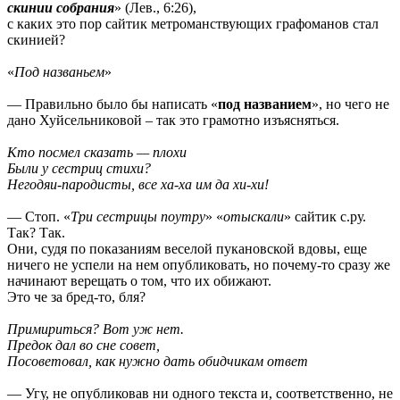
скинии собрания
» (Лев., 6:26),
с каких это пор сайтик метроманствующих графоманов стал
скинией?
«
Под названьем
»
— Правильно было бы написать «
под названием
», но чего не
дано Хуйсельниковой – так это грамотно изъясняться.
Кто посмел сказать — плохи
Были у сестриц стихи?
Негодяи-пародисты, все ха-ха им да хи-хи!
— Стоп. «
Три сестрицы поутру
» «
отыскали
» сайтик с.ру.
Так? Так.
Они, судя по показаниям веселой пукановской вдовы, еще
ничего не успели на нем опубликовать, но почему-то сразу же
начинают верещать о том, что их обижают.
Это че за бред-то, бля?
Примириться? Вот уж нет.
Предок дал во сне совет,
Посоветовал, как нужно дать обидчикам ответ
— Угу, не опубликовав ни одного текста и, соответственно, не