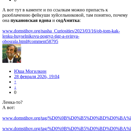
А вот тут в каменте и по ссылкам можно припасть к
разоблачению фейкуши хуйсельниковой, там понятно, почему
она
пукановская вдова
и
содАмитка
:
www.domstihov.org/nasha_Curiosities/2023/03/16/ob-tom-kak-
lenku-huyselnikovu-pogryz-tigr-a-svinya-
obosrala.html#comment58795
Юша Могилкин
28 февраля 2026, 19:04
↑
↓
0
Ленка-то?
А вот:
www.domstihov.org/tag/%D0%9B%D0%B5%D0%BD%D0
www.domstihov.org/tag/%D0%9B%D0%B5%D0%BD%D