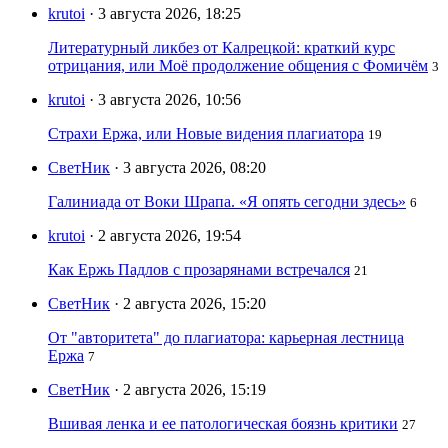
krutoi
· 3 августа 2026, 18:25
Литературный ликбез от Калрецкой: краткий курс
отрицания, или Моё продолжение общения с Фомичём
3
krutoi
· 3 августа 2026, 10:56
Страхи Ержа, или Новые видения плагиатора
19
СветНик
· 3 августа 2026, 08:20
Галиниада от Воки Шрапа. «Я опять сегодни здесь»
6
krutoi
· 2 августа 2026, 19:54
Как Ержь Падлов с прозарянами встречался
21
СветНик
· 2 августа 2026, 15:20
От "авторитета" до плагиатора: карьерная лестница
Ержа
7
СветНик
· 2 августа 2026, 15:19
Вшивая ленка и ее патологическая боязнь критики
27