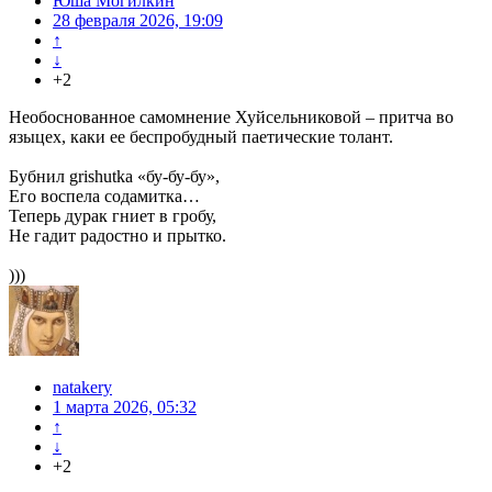
Юша Могилкин
28 февраля 2026, 19:09
↑
↓
+2
Необоснованное самомнение Хуйсельниковой – притча во
языцех, каки ее беспробудный паетические толант.
Бубнил grishutka «бу-бу-бу»,
Его воспела содамитка…
Теперь дурак гниет в гробу,
Не гадит радостно и прытко.
)))
natakery
1 марта 2026, 05:32
↑
↓
+2