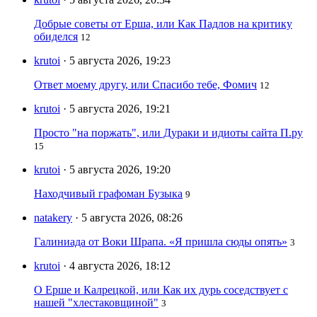
Добрые советы от Ерша, или Как Падлов на критику
обиделся
12
krutoi
· 5 августа 2026, 19:23
Ответ моему другу, или Спасибо тебе, Фомич
12
krutoi
· 5 августа 2026, 19:21
Просто "на поржать", или Дураки и идиоты сайта П.ру
15
krutoi
· 5 августа 2026, 19:20
Находчивый графоман Бузыка
9
natakery
· 5 августа 2026, 08:26
Галиниада от Воки Шрапа. «Я пришла сюды опять»
3
krutoi
· 4 августа 2026, 18:12
О Ерше и Калрецкой, или Как их дурь соседствует с
нашей "хлестаковщиной"
3