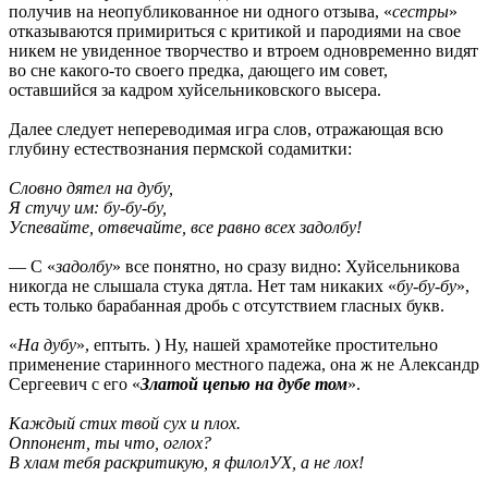
получив на неопубликованное ни одного отзыва, «
сестры
»
отказываются примириться с критикой и пародиями на свое
никем не увиденное творчество и втроем одновременно видят
во сне какого-то своего предка, дающего им совет,
оставшийся за кадром хуйсельниковского высера.
Далее следует непереводимая игра слов, отражающая всю
глубину естествознания пермской содамитки:
Словно дятел на дубу,
Я стучу им: бу-бу-бу,
Успевайте, отвечайте, все равно всех задолбу!
— С «
задолбу
» все понятно, но сразу видно: Хуйсельникова
никогда не слышала стука дятла. Нет там никаких «
бу-бу-бу
»,
есть только барабанная дробь с отсутствием гласных букв.
«
На дубу
», ептыть. ) Ну, нашей храмотейке простительно
применение старинного местного падежа, она ж не Александр
Сергеевич с его «
Златой цепью на дубе том
».
Каждый стих твой сух и плох.
Оппонент, ты что, оглох?
В хлам тебя раскритикую, я филолУХ, а не лох!