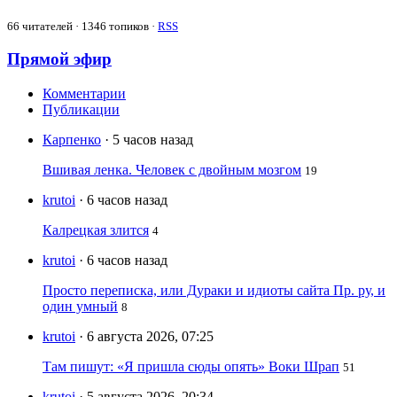
66
читателей · 1346 топиков ·
RSS
Прямой эфир
Комментарии
Публикации
Карпенко
· 5 часов назад
Вшивая ленка. Человек с двойным мозгом
19
krutoi
· 6 часов назад
Калрецкая злится
4
krutoi
· 6 часов назад
Просто переписка, или Дураки и идиоты сайта Пр. ру, и
один умный
8
krutoi
· 6 августа 2026, 07:25
Там пишут: «Я пришла сюды опять» Воки Шрап
51
krutoi
· 5 августа 2026, 20:34