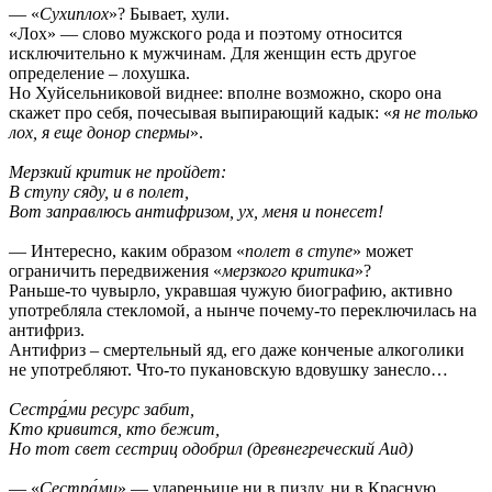
— «
Сухиплох
»? Бывает, хули.
«Лох» — слово мужского рода и поэтому относится
исключительно к мужчинам. Для женщин есть другое
определение – лохушка.
Но Хуйсельниковой виднее: вполне возможно, скоро она
скажет про себя, почесывая выпирающий кадык: «
я не только
лох, я еще донор спермы
».
Мерзкий критик не пройдет:
В ступу сяду, и в полет,
Вот заправлюсь антифризом, ух, меня и понесет!
— Интересно, каким образом «
полет в ступе
» может
ограничить передвижения «
мерзкого критика
»?
Раньше-то чувырло, укравшая чужую биографию, активно
употребляла стекломой, а нынче почему-то переключилась на
антифриз.
Антифриз – смертельный яд, его даже конченые алкоголики
не употребляют. Что-то пукановскую вдовушку занесло…
Сестр
а́
ми ресурс забит,
Кто кривится, кто бежит,
Но тот свет сестриц одобрил (древнегреческий Аид)
— «
Сестр
а́
ми
» — удареньице ни в пизду, ни в Красную