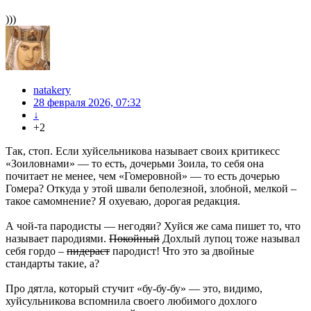
)))
natakery
28 февраля 2026, 07:32
↓
+2
Так, стоп. Если хуйсельникова называет своих критикесс
«Зоиловнами» — то есть, дочерьми Зоила, то себя она
почитает не менее, чем «Гомеровной» — то есть дочерью
Гомера? Откуда у этой швали беполезной, злобной, мелкой –
такое самомнение? Я охуеваю, дорогая редакция.
А чой-та пародисты — негодяи? Хуйся же сама пишет то, что
называет пародиями.
Покойный
Дохлый лупоц тоже называл
себя гордо –
пидераст
пародист! Что это за двойные
стандарты такие, а?
Про дятла, который стучит «бу-бу-бу» — это, видимо,
хуйсульникова вспомнила своего любимого дохлого