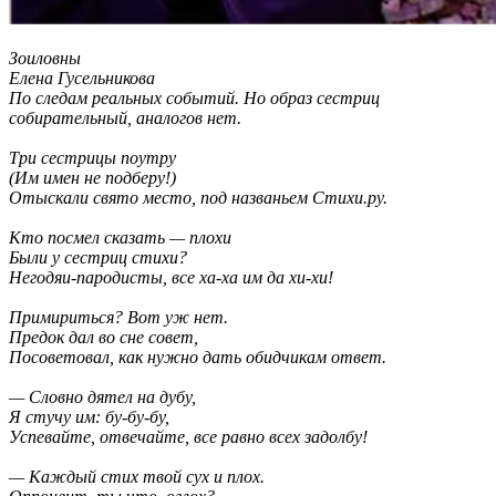
Зоиловны
Елена Гусельникова
По следам реальных событий. Но образ сестриц
собирательный, аналогов нет.
Три сестрицы поутру
(Им имен не подберу!)
Отыскали свято место, под названьем Стихи.ру.
Кто посмел сказать — плохи
Были у сестриц стихи?
Негодяи-пародисты, все ха-ха им да хи-хи!
Примириться? Вот уж нет.
Предок дал во сне совет,
Посоветовал, как нужно дать обидчикам ответ.
— Словно дятел на дубу,
Я стучу им: бу-бу-бу,
Успевайте, отвечайте, все равно всех задолбу!
— Каждый стих твой сух и плох.