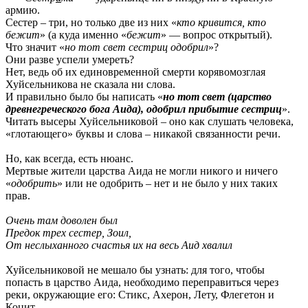
армию.
Сестер – три, но только две из них «
кто кривится, кто
бежит
» (а куда именно «
бежит
» — вопрос открытый).
Что значит «
но тот свет сестриц одобрил
»?
Они разве успели умереть?
Нет, ведь об их единовременной смерти корявомозглая
Хуйсельникова не сказала ни слова.
И правильно было бы написать «
но тот свет (царство
древнегреческого бога Аида), одобрил прибытие сестриц
».
Читать высеры Хуйсельниковой – оно как слушать человека,
«глотающего» буквы и слова – никакой связанности речи.
Но, как всегда, есть нюанс.
Мертвые жители царства Аида не могли никого и ничего
«
одобрить
» или не одобрить – нет и не было у них таких
прав.
Очень там доволен был
Предок трех сестер, Зоил,
От неслыханного счастья их на весь Аид хвалил
Хуйсельниковой не мешало бы узнать: для того, чтобы
попасть в царство Аида, необходимо переправиться через
реки, окружающие его: Стикс, Ахерон, Лету, Флегетон и
Коцит.