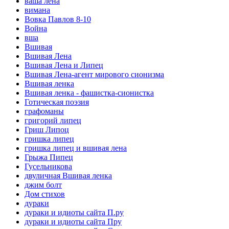
ваша лена
вимана
Вовка Павлов 8-10
Война
вша
Вшивая
Вшивая Лена
Вшивая Лена и Липец
Вшивая Лена-агент мирового сионизма
Вшивая ленка
Вшивая ленка - фашистка-сионистка
Готическая поэзия
графоманы
григорий липец
Гриш Липоц
гришка липец
гришка липец и вшивая лена
Грыжа Пипец
Гусельникова
двуличная Вшивая ленка
джим болт
Дом стихов
дураки
дураки и идиоты сайта П.ру
дураки и идиоты сайта Пру