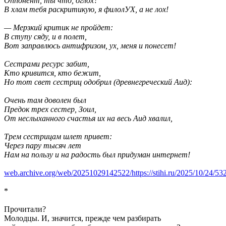
Оппонент, ты что, оглох?
В хлам тебя раскритикую, я филолУХ, а не лох!
— Мерзкий критик не пройдет:
В ступу сяду, и в полет,
Вот заправлюсь антифризом, ух, меня и понесет!
Сестрами ресурс забит,
Кто кривится, кто бежит,
Но тот свет сестриц одобрил (древнегреческий Аид):
Очень там доволен был
Предок трех сестер, Зоил,
От неслыханного счастья их на весь Аид хвалил,
Трем сестрицам шлет привет:
Через пару тысяч лет
Нам на пользу и на радость был придуман интернет!
web.archive.org/web/20251029142522/https://stihi.ru/2025/10/24/53
*
Прочитали?
Молодцы. И, значится, прежде чем разбирать