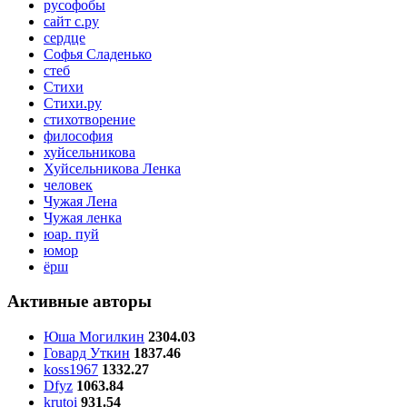
русофобы
сайт с.ру
сердце
Софья Сладенько
стеб
Стихи
Стихи.ру
стихотворение
философия
хуйсельникова
Хуйсельникова Ленка
человек
Чужая Лена
Чужая ленка
юар. пуй
юмор
ёрш
Активные авторы
Юша Могилкин
2304.03
Говард Уткин
1837.46
koss1967
1332.27
Dfyz
1063.84
krutoi
931.54