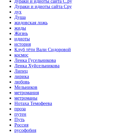
дураки и идиоты сайта С.ру
Дураки и идиоты сайта Сру
дух
Душа
жидовская ложь
жиды
Жизнь
идиоты
история
Клуб тёти Вали Сидоровой
космос
Ленка Гусельникова
Ленка Хуйсельникова
Липец
лирика
любовь
Мельников
метромания
метроманы
Нотаха Темофеева
проза
путен
Путь
Россия
русофобия