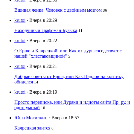
Вшивая ленка. Человек с двойным мозгом
36
krutoi
· Вчера в 20:29
Находчивый графоман Бузыка
11
krutoi
· Вчера в 20:22
О Ерше и Калрецкой, или Как их дурь соседствует с
нашей "хлестаковщиной"
5
krutoi
· Вчера в 20:21
Добрые советы от Ерша, или Как Падлов на критику
обиделся
14
krutoi
· Вчера в 20:19
Просто переписка, или Дураки и идиоты сайта Пр. ру, и
один умный
10
Юша Могилкин
· Вчера в 18:57
Калрецкая злится
6