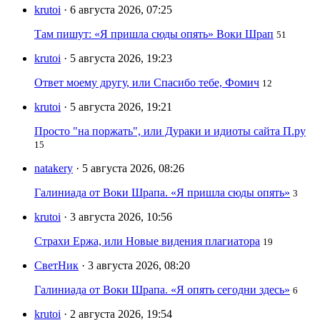
krutoi
· 6 августа 2026, 07:25
Там пишут: «Я пришла сюды опять» Воки Шрап
51
krutoi
· 5 августа 2026, 19:23
Ответ моему другу, или Спасибо тебе, Фомич
12
krutoi
· 5 августа 2026, 19:21
Просто "на поржать", или Дураки и идиоты сайта П.ру
15
natakery
· 5 августа 2026, 08:26
Галиниада от Воки Шрапа. «Я пришла сюды опять»
3
krutoi
· 3 августа 2026, 10:56
Страхи Ержа, или Новые видения плагиатора
19
СветНик
· 3 августа 2026, 08:20
Галиниада от Воки Шрапа. «Я опять сегодни здесь»
6
krutoi
· 2 августа 2026, 19:54