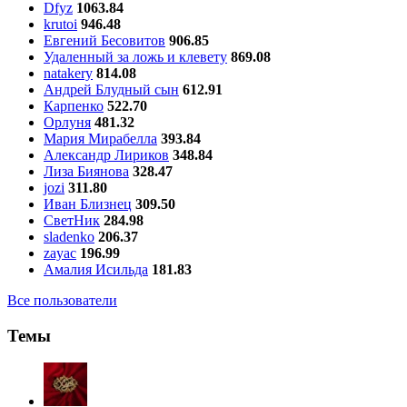
Dfyz
1063.84
krutoi
946.48
Евгений Бесовитов
906.85
Удаленный за ложь и клевету
869.08
natakery
814.08
Андрей Блудный сын
612.91
Карпенко
522.70
Орлуня
481.32
Мария Мирабелла
393.84
Александр Лириков
348.84
Лиза Биянова
328.47
jozi
311.80
Иван Близнец
309.50
СветНик
284.98
sladenko
206.37
zayac
196.99
Амалия Исильда
181.83
Все пользователи
Темы