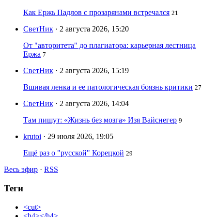
Как Ержь Падлов с прозарянами встречался
21
СветНик
· 2 августа 2026, 15:20
От "авторитета" до плагиатора: карьерная лестница
Ержа
7
СветНик
· 2 августа 2026, 15:19
Вшивая ленка и ее патологическая боязнь критики
27
СветНик
· 2 августа 2026, 14:04
Там пишут: «Жизнь без мозга» Изя Вайснегер
9
krutoi
· 29 июля 2026, 19:05
Ещё раз о "русской" Корецкой
29
Весь эфир
·
RSS
Теги
<cut>
<h4></h4>