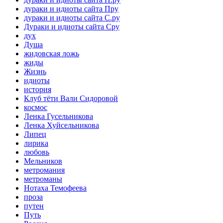
дураки и идиоты сайта Пру
дураки и идиоты сайта С.ру
Дураки и идиоты сайта Сру
дух
Душа
жидовская ложь
жиды
Жизнь
идиоты
история
Клуб тёти Вали Сидоровой
космос
Ленка Гусельникова
Ленка Хуйсельникова
Липец
лирика
любовь
Мельников
метромания
метроманы
Нотаха Темофеева
проза
путен
Путь