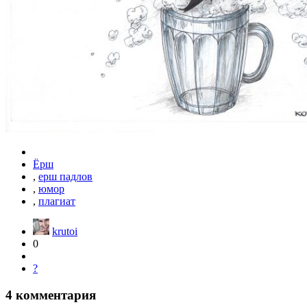
Ёрш
,
ерш падлов
,
юмор
,
плагиат
krutoi
0
?
4
комментария