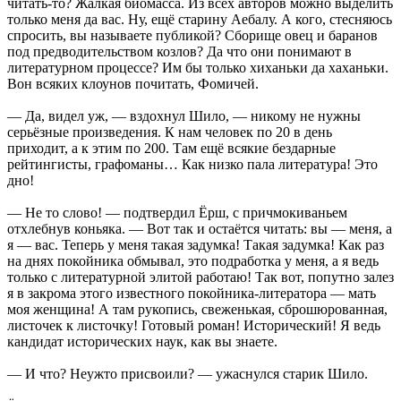
читать-то? Жалкая биомасса. Из всех авторов можно выделить
только меня да вас. Ну, ещё старину Аебалу. А кого, стесняюсь
спросить, вы называете публикой? Сборище овец и баранов
под предводительством козлов? Да что они понимают в
литературном процессе? Им бы только хиханьки да хаханьки.
Вон всяких клоунов почитать, Фомичей.
— Да, видел уж, — вздохнул Шило, — никому не нужны
серьёзные произведения. К нам человек по 20 в день
приходит, а к этим по 200. Там ещё всякие бездарные
рейтингисты, графоманы… Как низко пала литература! Это
дно!
— Не то слово! — подтвердил Ёрш, с причмокиваньем
отхлебнув коньяка. — Вот так и остаётся читать: вы — меня, а
я — вас. Теперь у меня такая задумка! Такая задумка! Как раз
на днях покойника обмывал, это подработка у меня, а я ведь
только с литературной элитой работаю! Так вот, попутно залез
я в закрома этого известного покойника-литератора — мать
моя женщина! А там рукопись, свеженькая, сброшюрованная,
листочек к листочку! Готовый роман! Исторический! Я ведь
кандидат исторических наук, как вы знаете.
— И что? Неужто присвоили? — ужаснулся старик Шило.