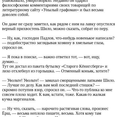
убаюкивало, умиротворяло. Недавно он одарил
философскими комментариями своих товарищей по
литературному сайту «Унылый графоман» и был весьма
доволен собой.
Он даже не сразу заметил, как рядом с ним на лавку опустился
верный прихвостень Шило, можно сказать, собрат по перу.
— Ну, как, господин Падлов, что-нибудь новенькое написали?
— подобострастно заглядывая хозяину в хмельные глаза,
спросил он.
— Я пока в поиске, — важно ответил тот, — вот, ищу,
думаю…
Тут он достал из пакета бутылку «Старого Кёнигсберга» и
лихо отхлебнул из горлышка. — Отменный коньяк, хотите?
— Увольте! Увольте! — замахал сморщенными лапками Шило.
— Лучше по делу. Как вам мой последний стишок? —
скромно потупив взор, спросил он. — Что-то публика ко мне
совсем плохо ходит. К вам, кстати, тоже. Какая-то жалкая
кучка маргиналов.
— Ну что, сказать, — нарочито растягивая слова, произнес
Ёрш, — весьма неплохо пишете, весьма. Хотя кому там