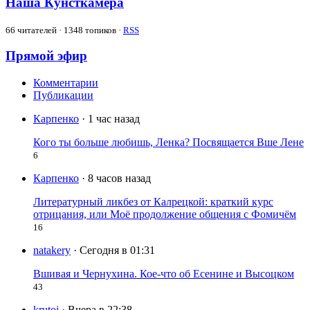
Наша Кунсткамера
66
читателей · 1348 топиков ·
RSS
Прямой эфир
Комментарии
Публикации
Карпенко
· 1 час назад
Кого ты больше любишь, Ленка? Посвящается Вше Лене
6
Карпенко
· 8 часов назад
Литературный ликбез от Калрецкой: краткий курс
отрицания, или Моё продолжение общения с Фомичём
16
natakery
· Сегодня в 01:31
Вшивая и Чернухина. Кое-что об Есенине и Высоцком
43
krutoi
· Вчера в 22:38