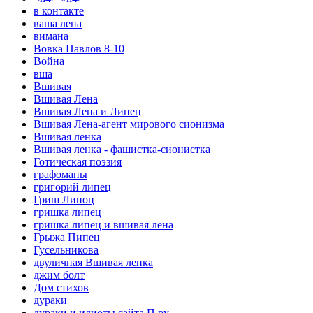
в контакте
ваша лена
вимана
Вовка Павлов 8-10
Война
вша
Вшивая
Вшивая Лена
Вшивая Лена и Липец
Вшивая Лена-агент мирового сионизма
Вшивая ленка
Вшивая ленка - фашистка-сионистка
Готическая поэзия
графоманы
григорий липец
Гриш Липоц
гришка липец
гришка липец и вшивая лена
Грыжа Пипец
Гусельникова
двуличная Вшивая ленка
джим болт
Дом стихов
дураки
дураки и идиоты сайта П.ру