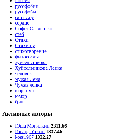
Россия
русофобия
русофобы
сайт с.ру
сердце
Софья Сладенько
стеб
Стихи
Стихи.ру
стихотворение
философия
хуйсельникова
Хуйсельникова Ленка
человек
Чужая Лена
Чужая ленка
юар. пуй
юмор
ёрш
Активные авторы
Юша Могилкин
2311.66
Говард Уткин
1837.46
koss1967
1332.27