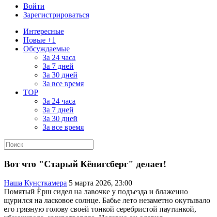
Войти
Зарегистрироваться
Интересные
Новые +1
Обсуждаемые
За 24 часа
За 7 дней
За 30 дней
За все время
TOP
За 24 часа
За 7 дней
За 30 дней
За все время
Вот что "Старый Кёнигсберг" делает!
Наша Кунсткамера
5 марта 2026, 23:00
Помятый Ёрш сидел на лавочке у подъезда и блаженно
щурился на ласковое солнце. Бабье лето незаметно окутывало
его грязную голову своей тонкой серебристой паутинкой,