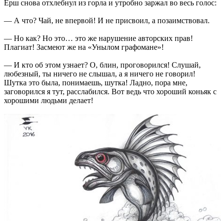
Ёрш снова отхлебнул из горла и утробно заржал во весь голос:
— А что? Чай, не впервой! И не присвоил, а позаимствовал.
— Но как? Но это… это же нарушение авторских прав!
Плагиат! Засмеют же на «Унылом графомане»!
— И кто об этом узнает? О, блин, проговорился! Слушай,
любезный, ты ничего не слышал, а я ничего не говорил!
Шутка это была, понимаешь, шутка! Ладно, пора мне,
заговорился я тут, расслабился. Вот ведь что хороший коньяк с
хорошими людьми делает!