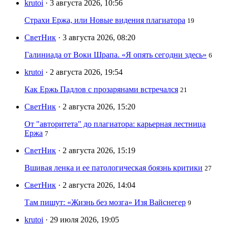
krutoi
· 3 августа 2026, 10:56
Страхи Ержа, или Новые видения плагиатора
19
СветНик
· 3 августа 2026, 08:20
Галиниада от Воки Шрапа. «Я опять сегодни здесь»
6
krutoi
· 2 августа 2026, 19:54
Как Ержь Падлов с прозарянами встречался
21
СветНик
· 2 августа 2026, 15:20
От "авторитета" до плагиатора: карьерная лестница
Ержа
7
СветНик
· 2 августа 2026, 15:19
Вшивая ленка и ее патологическая боязнь критики
27
СветНик
· 2 августа 2026, 14:04
Там пишут: «Жизнь без мозга» Изя Вайснегер
9
krutoi
· 29 июля 2026, 19:05