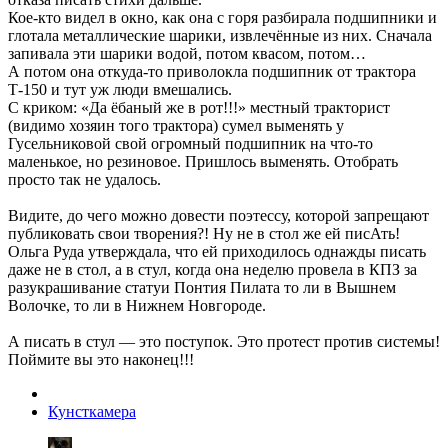
Кое-кто видел в окно, как она с горя разбирала подшипники и
глотала металлические шарики, извлечённые из них. Сначала
запивала эти шарики водой, потом квасом, потом…
А потом она откуда-то приволокла подшипник от трактора
Т-150 и тут уж люди вмешались.
С криком: «Да ёбаный же в рот!!!» местный тракторист
(видимо хозяин того трактора) сумел выменять у
Гусельниковой свой огромный подшипник на что-то
маленькое, но резиновое. Пришлось выменять. Отобрать
просто так не удалось.
Видите, до чего можно довести поэтессу, которой запрещают
публиковать свои творения?! Ну не в стол же ей писАть!
Ольга Руда утверждала, что ей приходилось однажды писать
даже не в стол, а в стул, когда она неделю провела в КПЗ за
разукрашивание статуи Понтия Пилата то ли в Вышнем
Волочке, то ли в Нижнем Новгороде.
А писать в стул — это поступок. Это протест против системы!
Поймите вы это наконец!!!
Кунсткамера