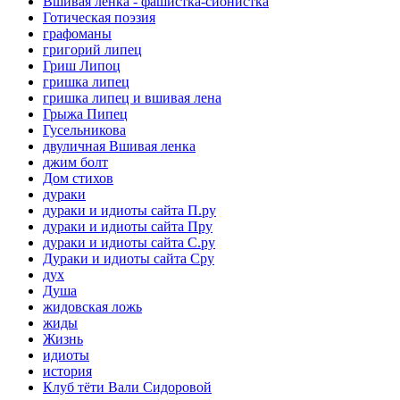
Вшивая ленка - фашистка-сионистка
Готическая поэзия
графоманы
григорий липец
Гриш Липоц
гришка липец
гришка липец и вшивая лена
Грыжа Пипец
Гусельникова
двуличная Вшивая ленка
джим болт
Дом стихов
дураки
дураки и идиоты сайта П.ру
дураки и идиоты сайта Пру
дураки и идиоты сайта С.ру
Дураки и идиоты сайта Сру
дух
Душа
жидовская ложь
жиды
Жизнь
идиоты
история
Клуб тёти Вали Сидоровой