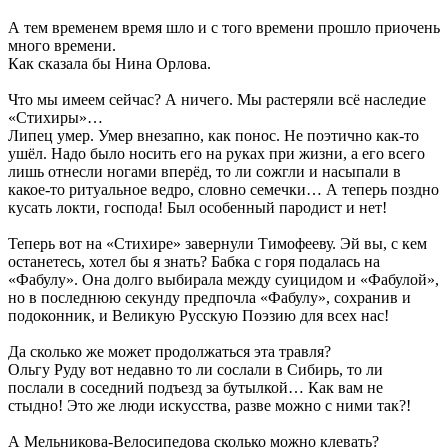
А тем временем время шло и с того времени прошло приочень
много времени.
Как сказала бы Нина Орлова.
Что мы имеем сейчас? А ничего. Мы растеряли всё наследие
«Стихиры»…
Липец умер. Умер внезапно, как понос. Не поэтично как-то
ушёл. Надо было носить его на руках при жизни, а его всего
лишь отнесли ногами вперёд, то ли сожгли и насыпали в
какое-то ритуальное ведро, словно семечки… А теперь поздно
кусать локти, господа! Был особенный пародист и нет!
Теперь вот на «Стихире» завернули Тимофееву. Эй вы, с кем
останетесь, хотел бы я знать? Бабка с горя подалась на
«Фабулу». Она долго выбирала между суицидом и «Фабулой»,
но в последнюю секунду предпочла «Фабулу», сохранив и
подоконник, и Великую Русскую Поэзию для всех нас!
Да сколько же может продолжаться эта травля?
Ольгу Руду вот недавно то ли сослали в Сибирь, то ли
послали в соседний подъезд за бутылкой… Как вам не
стыдно! Это же люди искусства, разве можно с ними так?!
А Мельникова-Велосипедова сколько можно клевать?