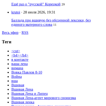
Ещё раз о "русской" Корецкой
29
krutoi
· 28 июля 2026, 19:31
Баллада про вшивую без обсценной лексики, без
единого матерного слова
11
Весь эфир
·
RSS
Теги
<cut>
<h4></h4>
в контакте
ваша лена
вимана
Вовка Павлов 8-10
Война
вша
Вшивая
Вшивая Лена
Вшивая Лена и Липец
Вшивая Лена-агент мирового сионизма
Вшивая ленка