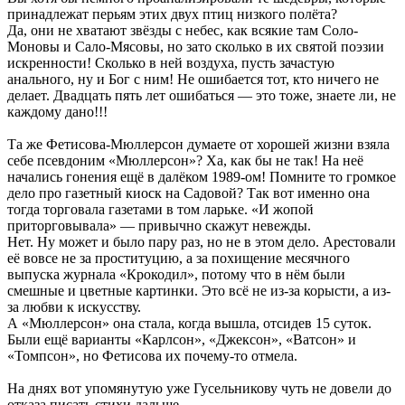
принадлежат перьям этих двух птиц низкого полёта?
Да, они не хватают звёзды с небес, как всякие там Соло-
Моновы и Сало-Мясовы, но зато сколько в их святой поэзии
искренности! Сколько в ней воздуха, пусть зачастую
анального, ну и Бог с ним! Не ошибается тот, кто ничего не
делает. Двадцать пять лет ошибаться — это тоже, знаете ли, не
каждому дано!!!
Та же Фетисова-Мюллерсон думаете от хорошей жизни взяла
себе псевдоним «Мюллерсон»? Ха, как бы не так! На неё
начались гонения ещё в далёком 1989-ом! Помните то громкое
дело про газетный киоск на Садовой? Так вот именно она
тогда торговала газетами в том ларьке. «И жопой
приторговывала» — привычно скажут невежды.
Нет. Ну может и было пару раз, но не в этом дело. Арестовали
её вовсе не за проституцию, а за похищение месячного
выпуска журнала «Крокодил», потому что в нём были
смешные и цветные картинки. Это всё не из-за корысти, а из-
за любви к искусству.
А «Мюллерсон» она стала, когда вышла, отсидев 15 суток.
Были ещё варианты «Карлсон», «Джексон», «Ватсон» и
«Томпсон», но Фетисова их почему-то отмела.
На днях вот упомянутую уже Гусельникову чуть не довели до
отказа писать стихи дальше.