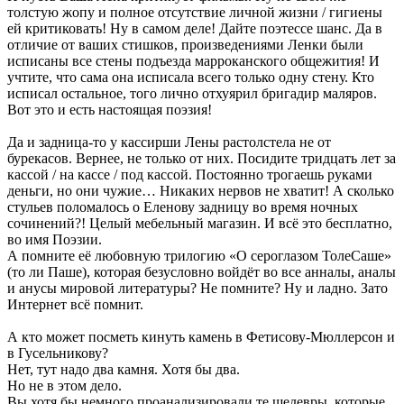
толстую жопу и полное отсутствие личной жизни / гигиены
ей критиковать! Ну в самом деле! Дайте поэтессе шанс. Да в
отличие от ваших стишков, произведениями Ленки были
исписаны все стены подъезда марроканского общежития! И
учтите, что сама она исписала всего только одну стену. Кто
исписал остальное, того лично отхуярил бригадир маляров.
Вот это и есть настоящая поэзия!
Да и задница-то у кассирши Лены растолстела не от
бурекасов. Вернее, не только от них. Посидите тридцать лет за
кассой / на кассе / под кассой. Постоянно трогаешь руками
деньги, но они чужие… Никаких нервов не хватит! А сколько
стульев поломалось о Еленову задницу во время ночных
сочинений?! Целый мебельный магазин. И всё это бесплатно,
во имя Поэзии.
А помните её любовную трилогию «О сероглазом ТолеСаше»
(то ли Паше), которая безусловно войдёт во все анналы, аналы
и анусы мировой литературы? Не помните? Ну и ладно. Зато
Интернет всё помнит.
А кто может посметь кинуть камень в Фетисову-Мюллерсон и
в Гусельникову?
Нет, тут надо два камня. Хотя бы два.
Но не в этом дело.
Вы хотя бы немного проанализировали те шедевры, которые