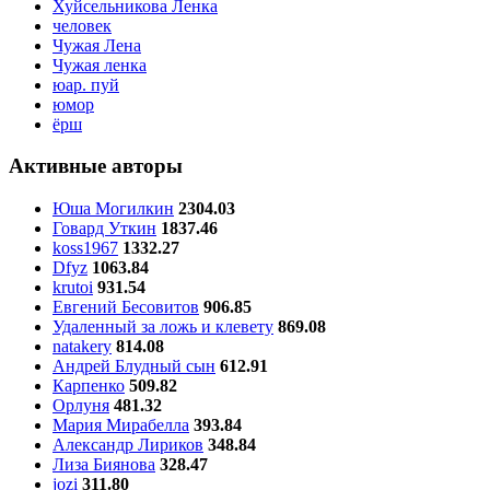
Хуйсельникова Ленка
человек
Чужая Лена
Чужая ленка
юар. пуй
юмор
ёрш
Активные авторы
Юша Могилкин
2304.03
Говард Уткин
1837.46
koss1967
1332.27
Dfyz
1063.84
krutoi
931.54
Евгений Бесовитов
906.85
Удаленный за ложь и клевету
869.08
natakery
814.08
Андрей Блудный сын
612.91
Карпенко
509.82
Орлуня
481.32
Мария Мирабелла
393.84
Александр Лириков
348.84
Лиза Биянова
328.47
jozi
311.80