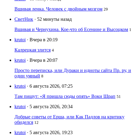
Вшивая ленка. Человек с двойным мозгом
29
СветНик
· 52 минуты назад
Вшивая и Чернухина. Кое-что об Есенине и Высоцком
1
krutoi
· Вчера в 20:19
Калрецкая злится
4
krutoi
· Вчера в 20:07
Просто переписка, или Дураки и идиоты сайта Пр. ру, и
один умный
8
krutoi
· 6 августа 2026, 07:25
Там пишут: «Я пришла сюды опять» Воки Шрап
51
krutoi
· 5 августа 2026, 20:34
Добрые советы от Ерша, или Как Падлов на критику
обиделся
12
krutoi
· 5 августа 2026, 19:23