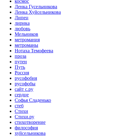
космос
Ленка Гусельникова
Ленка Хуйсельникова
Липец
лирика
любовь
Мельников
метромания
метроманы
Нотаха Темофеева
проза
путен
Путь
Россия
русофобия
русофобы
сайт с.ру
сердце
Софья Сладенько
стеб
Стихи
Стихи.ру
стихотворение
философия
хуйсельникова