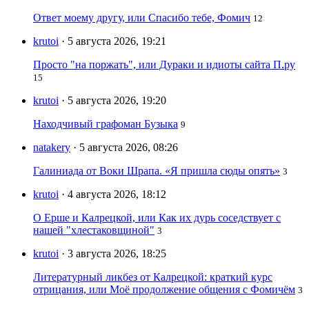
Ответ моему другу, или Спасибо тебе, Фомич
12
krutoi
· 5 августа 2026, 19:21
Просто "на поржать", или Дураки и идиоты сайта П.ру
15
krutoi
· 5 августа 2026, 19:20
Находчивый графоман Бузыка
9
natakery
· 5 августа 2026, 08:26
Галиниада от Воки Шрапа. «Я пришла сюды опять»
3
krutoi
· 4 августа 2026, 18:12
О Ерше и Калрецкой, или Как их дурь соседствует с
нашей "хлестаковщиной"
3
krutoi
· 3 августа 2026, 18:25
Литературный ликбез от Калрецкой: краткий курс
отрицания, или Моё продолжение общения с Фомичём
3