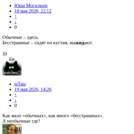
Юша Могилкин
18 мая 2026, 22:12
↑
↓
0
Обычные – здесь.
Бесстрашные – сидят по кустам, вы
жид
ают.
)))
taTata
19 мая 2026, 14:26
↑
↓
0
Как мало «обычных», как много «бесстрашных».
А необычные где?