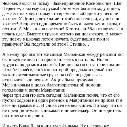
Человек взялся за поэму «Заднеприводное Косноязычие. Шаг
Первый», а вы ему по рукам! Он может быть на ходу пишет,
даже ест на ходу, потому что времени свободного у него не
хватает. У Липеца вот хватает (особенно теперь), а у него не
хватает! Непросто одновременно быть и вьючным ишаком, и
поэтом! А Мельников вот смог! Кстати, он 56-ю главу вчера в
печать сдал. Вместе с грузом чего-то канцелярского. А может
эту поэму в школах потом изучать будут ваши внуки и
правнуки? Вы подумали об этом? Стыдно…
А между прочим тот же самый Мельников между рейсами мог
бы нихуя не делать и просто плевать в потолок! Но он
трудоголик до мозга костей. Три дня назад он устроил акцию
«Год без колёс», согласно которой предложил целый год
таскать всевозможные грузы на себе, передвигаясь
исключительно пешком. Акция была придумана
Мельниковым в целях благотворительной помощи
голодающим детям Мавритании.
Через три дня (то есть сегодня) Мельников понял, что от его
пустой ходьбы ни один ребёнок в Мавритании не прибавит в
весе ни грамма и… И снова сел на велосипед. Потому что он
не предприниматель никакой и не менеджер. Он покоритель
поэтических вершин.
И пусть Ваша Лена критикует фильмы. Ну не свою же